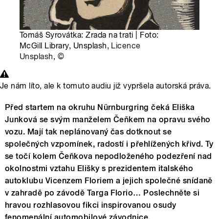
Tomáš Syrovátka: Zrada na trati | Foto:
McGill Library, Unsplash,
Licence
Unsplash
,
©
Je nám líto, ale k tomuto audiu již vypršela autorská práva.
Před startem na okruhu Nürnburgring čeká Eliška
Junková se svým manželem Čeňkem na opravu svého
vozu. Mají tak neplánovaný čas dotknout se
společných vzpomínek, radostí i přehlížených křivd. Ty
se točí kolem Čeňkova nepodloženého podezření nad
okolnostmi vztahu Elišky s prezidentem italského
autoklubu Vicenzem Floriem a jejich společné snídaně
v zahradě po závodě Targa Florio… Poslechněte si
hravou rozhlasovou fikci inspirovanou osudy
fenomenální automobilové závodnice.