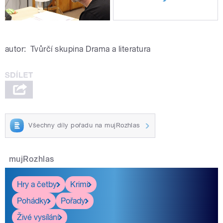
autor:
Tvůrčí skupina Drama a literatura
Všechny díly pořadu na mujRozhlas
mujRozhlas
Hry a četby
Krimi
Pohádky
Pořady
Živé vysílání