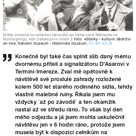
Eliška Junková na ramenou fanoušků po Velké ceně Německa na
Nürburgringu, kde získala první místo
|
foto:
eSbírky – kulturní dědictví
on-line
,
Národní muzeum - Historické muzeum
,
CC BY 4.0
,
©
Konečně byl také čas splnit slib daný mému
dvornému příteli a signalizátoru D’Asarovi v
Termini-Imereze. Zval mě opětovně k
návštěvě své proslulé zahrady rozložené
kolem 500 let starého rodinného sídla, tehdy
vlastně malebné ruiny. Říkala jsem mu
vždycky ´až po závodě´ a ten okamžik
nastal až ve středu ráno. To však byl den
mého odjezdu a já jsem mohla uskutečnit
návštěvu jen v 6 hodin ráno, protože jsem
musela být k dispozici celníkům na