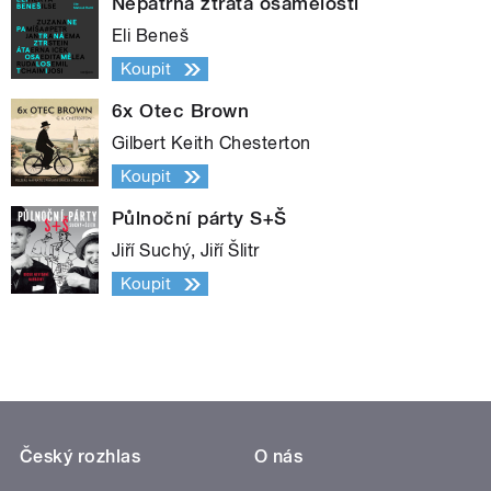
Nepatrná ztráta osamělosti
Eli Beneš
Koupit
6x Otec Brown
Gilbert Keith Chesterton
Koupit
Půlnoční párty S+Š
Jiří Suchý, Jiří Šlitr
Koupit
Český rozhlas
O nás