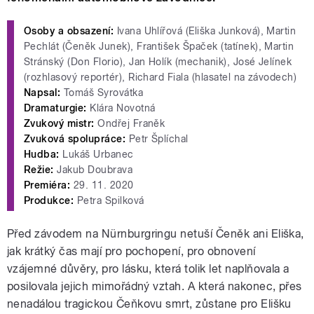
Osoby a obsazení:
Ivana Uhlířová (Eliška Junková), Martin
Pechlát (Čeněk Junek), František Špaček (tatínek), Martin
Stránský (Don Florio), Jan Holík (mechanik), José Jelínek
(rozhlasový reportér), Richard Fiala (hlasatel na závodech)
Napsal:
Tomáš Syrovátka
Dramaturgie:
Klára Novotná
Zvukový mistr:
Ondřej Franěk
Zvuková spolupráce:
Petr Šplíchal
Hudba:
Lukáš Urbanec
Režie:
Jakub Doubrava
Premiéra:
29. 11. 2020
Produkce:
Petra Spilková
Před závodem na Nürnburgringu netuší Čeněk ani Eliška,
jak krátký čas mají pro pochopení, pro obnovení
vzájemné důvěry, pro lásku, která tolik let naplňovala a
posilovala jejich mimořádný vztah. A která nakonec, přes
nenadálou tragickou Čeňkovu smrt, zůstane pro Elišku