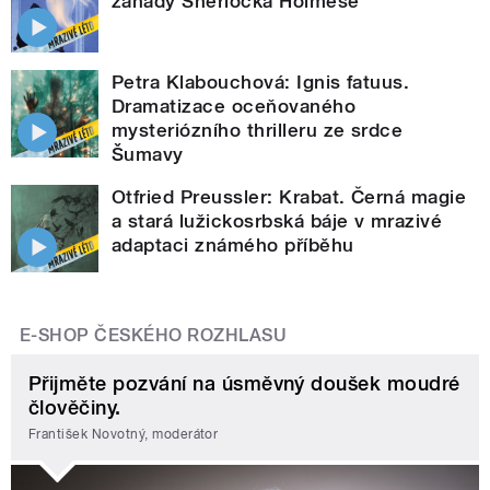
záhady Sherlocka Holmese
Petra Klabouchová: Ignis fatuus.
Dramatizace oceňovaného
mysteriózního thrilleru ze srdce
Šumavy
Otfried Preussler: Krabat. Černá magie
a stará lužickosrbská báje v mrazivé
adaptaci známého příběhu
E-SHOP ČESKÉHO ROZHLASU
Přijměte pozvání na úsměvný doušek moudré
člověčiny.
František Novotný, moderátor