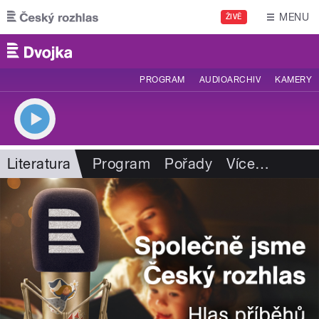
Přejít k hlavnímu obsahu
MENU
ŽIVĚ
PROGRAM
AUDIOARCHIV
KAMERY
Literatura
Program
Pořady
Více
…