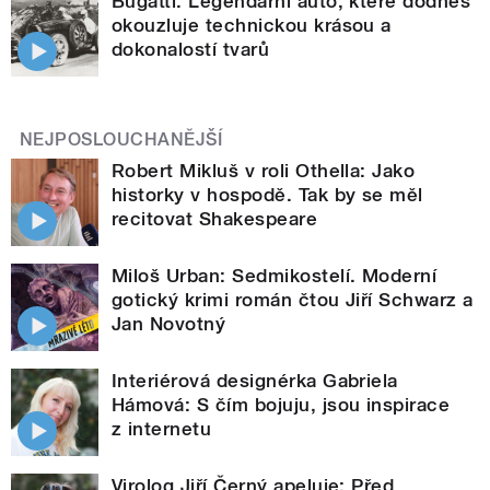
Bugatti. Legendární auto, které dodnes
okouzluje technickou krásou a
dokonalostí tvarů
NEJPOSLOUCHANĚJŠÍ
Robert Mikluš v roli Othella: Jako
historky v hospodě. Tak by se měl
recitovat Shakespeare
Miloš Urban: Sedmikostelí. Moderní
gotický krimi román čtou Jiří Schwarz a
Jan Novotný
Interiérová designérka Gabriela
Hámová: S čím bojuju, jsou inspirace
z internetu
Virolog Jiří Černý apeluje: Před