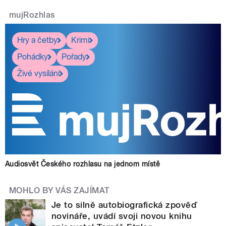
mujRozhlas
Hry a četby
Krimi
Pohádky
Pořady
Živé vysílání
Audiosvět Českého rozhlasu na jednom místě
MOHLO BY VÁS ZAJÍMAT
Je to silně autobiografická zpověď
novináře, uvádí svoji novou knihu