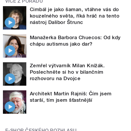
VÍCE Z POŘADU
Cimbál je jako šaman, vtáhne vás do
kouzelného světa, říká hráč na tento
nástroj Dalibor Štrunc
Manažerka Barbora Chuecos: Od kdy
chápu autismus jako dar?
Zemřel výtvarník Milan Knížák.
Poslechněte si ho v bilančním
rozhovoru na Dvojce
Architekt Martin Rajniš: Čím jsem
starší, tím jsem šťastnější
E-SHOP ČESKÉHO ROZHLASU