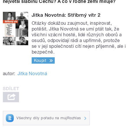
největší slabinu Čechů? A co v rodné zemi miluje?
Jitka Novotná: Stříbrný vítr 2
Otázky dokážou zaujmout, inspirovat,
potěšit. Jitka Novotná se umí ptát tak, že
všichni vzácní hosté, lidé různých oborů a
osudů, odpovídají rádi a upřímně, protože
se v její společnosti cítí nejen příjemně, ale i
bezpečně.
Koupit
autor:
Jitka Novotná
Všechny díly pořadu na mujRozhlas