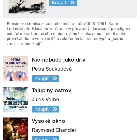
Koupit
Románová kronika ztraceného města - léta 1945–1961. Karin
Lednická předkládá do značné míry převratný, dosavadní paradigma
měnící obraz hornického regionu, jehož zahlazenou historii stále
překrývá tlustá vrstva mýtů a zakořeněných stereotypů o „černé
zemi a rudém kraji“.
Nic nebude jako dřív
Petra Soukupová
Koupit
Tajuplný ostrov
Jules Verne
Koupit
Vysoké okno
Raymond Chandler
Koupit