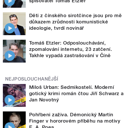
spisovatel Tomáš Etzler
Děti z čínského sirotčince jsou pro mě
důkazem zrůdnosti komunistické
ideologie, tvrdí novinář
Tomáš Etzler: Odposlouchávání,
zpomalování internetu, 23 zatčení.
Takhle vypadá zastrašování v Číně
NEJPOSLOUCHANĚJŠÍ
Miloš Urban: Sedmikostelí. Moderní
gotický krimi román čtou Jiří Schwarz a
Jan Novotný
Pohřbeni zaživa. Démonický Martin
Finger v hororovém příběhu na motivy
E. A. Poea