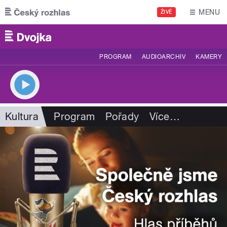
Přejít k hlavnímu obsahu
MENU
ŽIVĚ
PROGRAM
AUDIOARCHIV
KAMERY
Kultura
Program
Pořady
Více
…