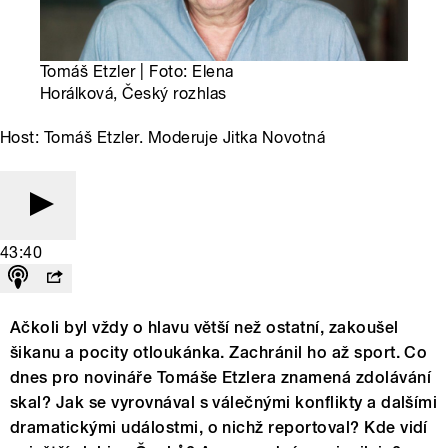
Tomáš Etzler | Foto: Elena
Horálková, Český rozhlas
Host: Tomáš Etzler. Moderuje Jitka Novotná
43:40
Ačkoli byl vždy o hlavu větší než ostatní, zakoušel
šikanu a pocity otloukánka. Zachránil ho až sport. Co
dnes pro novináře Tomáše Etzlera znamená zdolávání
skal? Jak se vyrovnával s válečnými konflikty a dalšími
dramatickými událostmi, o nichž reportoval? Kde vidí