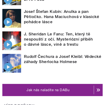
Josef Štefan Kubín: Anulka a pan
Pětiočko. Hana Maciuchová v klasické
pohádce lásce
J. Sheridan Le Fanu: Ten, který tě
nespouští z očí. Mysteriózní příběh
o dávné lásce, vině a trestu
Rudolf Čechura a Josef Kleibl: Vědecké
záhady Sherlocka Holmese
Jak nás naladíte na DABu