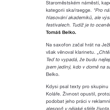
Staroměstském náměstí, kapel
kategorii ska/raegge.
"Pro ná
hlasování akademiků, ale vý
festivalech. Tudíž je to oceně
Tomáš Belko.
Na saxofon začal hrát na Jež
však věnoval klarinetu. „
Chtěl
Teď to vypadá, že budu nejle
jsem jediný, kdo v domě na s
Belko.
Kdysi psal texty pro skupinu 
Koláře. Živnost opustil, prot
podobat jeho práci v reklamní
alespoň v nějaké sféře života