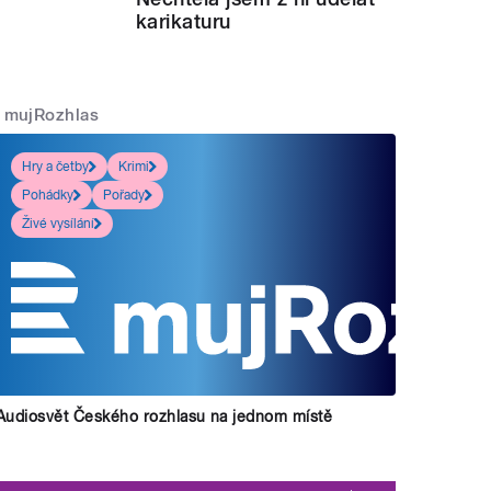
karikaturu
mujRozhlas
Hry a četby
Krimi
Pohádky
Pořady
Živé vysílání
Audiosvět Českého rozhlasu na jednom místě