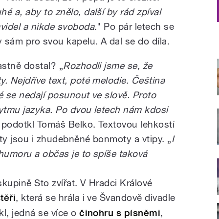
é a, aby to znělo, další by rád zpíval
avidel a nikde svoboda
." Po pár letech se
y sám pro svou kapelu. A dal se do díla.
astně dostal? „
Rozhodli jsme se, že
. Nejdříve text, poté melodie. Čeština
é se nedají posunout ve slově. Proto
rytmu jazyka. Po dvou letech nám kdosi
 podotkl Tomáš Belko. Textovou lehkostí
ty jsou i zhudebněné bonmoty a vtipy. „
I
 humoru a občas je to spíše taková
kupině Sto zvířat. V Hradci Králové
těři
, která se hrála i ve Švandově divadle
l, jedná se více o
činohru s písněmi
,