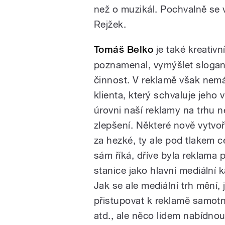
než o muzikál. Pochvalně se vyj
Rejžek.
Tomáš Belko
je také kreativn
poznamenal, vymýšlet slogan
činnost. V reklamě však nemá
klienta, který schvaluje jeho
úrovni naší reklamy na trhu 
zlepšení. Některé nově vytvo
za hezké, ty ale pod tlakem 
sám říká, dříve byla reklama 
stanice jako hlavní mediální ka
Jak se ale mediální trh mění, 
přistupovat k reklamě samotn
atd., ale něco lidem nabídnou