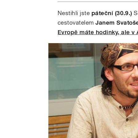
s Vladimírem Krocem 
vývoji, kterým kapela 
Nestihli jste
páteční (30.9.)
S
existence prošla a p
cestovatelem
Janem Svatoš
Evropě máte hodinky, ale v
/
pause