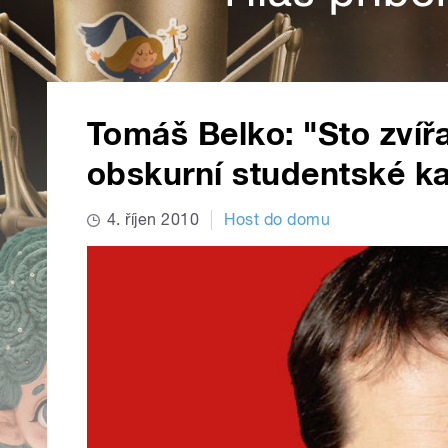
Tomáš Belko: "Sto zvíř
obskurní studentské k
4. říjen 2010
Host do domu