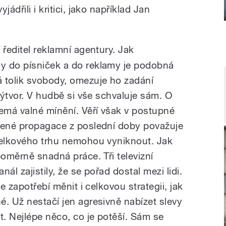
ádřili i kritici, jako například Jan
í ředitel reklamní agentury. Jak
y do písniček a do reklamy je podobná
 tolik svobody, omezuje ho zadání
 výtvor. V hudbě si vše schvaluje sám. O
nemá valné mínění. Věří však v postupné
řené propagace z poslední doby považuje
celkového trhu nemohou vyniknout. Jak
poměrně snadná práce. Tři televizní
nál zajistily, že se pořad dostal mezi lidi.
je zapotřebí měnit i celkovou strategii, jak
é. Už nestačí jen agresivně nabízet slevy
t. Nejlépe něco, co je potěší. Sám se