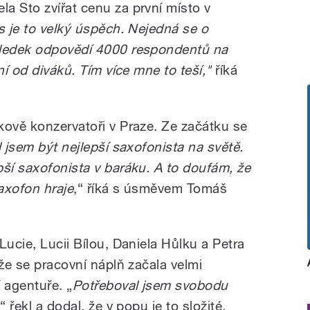
a Sto zvířat cenu za první místo v
s je to velký úspěch. Nejedná se o
sledek odpovědí 4000 respondentů na
ní od diváků. Tím více mne to teší,"
říká
kově konzervatoři v Praze. Ze začátku se
 jsem být nejlepší saxofonista na světě.
pší saxofonista v baráku. A to doufám, že
axofon hraje
,“ říká s úsměvem Tomáš
Lucie, Lucii Bílou, Daniela Hůlku a Petra
ože se pracovní náplň začala velmi
 agentuře. „
Potřeboval jsem svobodu
,“ řekl a dodal, že v popu je to složité.