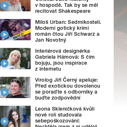
v hospodě. Tak by se měl
recitovat Shakespeare
Miloš Urban: Sedmikostelí.
Moderní gotický krimi
román čtou Jiří Schwarz a
Jan Novotný
Interiérová designérka
Gabriela Hámová: S čím
bojuju, jsou inspirace
z internetu
Virolog Jiří Černý apeluje:
Před exotickou dovolenou
se poraďte s odborníky a
buďte zodpovědní
Leona Skleničková kvůli
nové roli studovala
sebepoškozování:
Nechtěla jsem z ní udělat