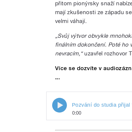
přitom pionýrsky snaží nabíze
mají zkušenosti ze západu se 
velmi váhají.
„Svůj výtvor obvykle mnohok
finálním dokončení. Poté ho 
nevracím,“
uzavřel rozhovor 
Více se dozvíte v audiozá
...
Pozvání do studia přija
0:00
Pozvání do studia přij
Play
skupiny Sto zvířat T