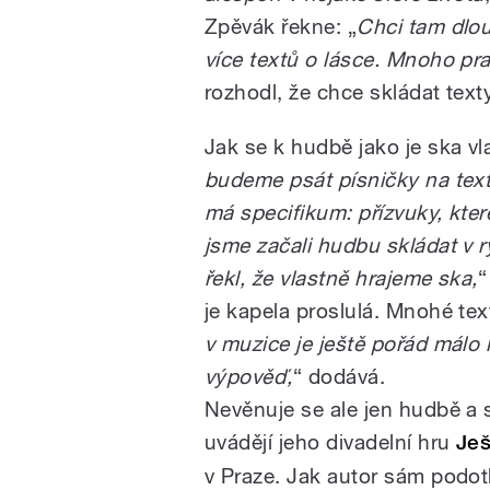
Zpěvák řekne: „
Chci tam dlouh
více textů o lásce. Mnoho pr
rozhodl, že chce skládat text
Jak se k hudbě jako je ska vl
budeme psát písničky na texty
má specifikum: přízvuky, kter
jsme začali hudbu skládat v 
řekl, že vlastně hrajeme ska,
“
je kapela proslulá. Mnohé tex
v muzice je ještě pořád málo
výpověď,
“ dodává.
Nevěnuje se ale jen hudbě a s
uvádějí jeho divadelní hru
Ješ
v Praze. Jak autor sám podotk