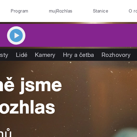
Program
mujRozhlas
Stanice
O r
isty
Lidé
Kamery
Hry a četba
Rozhovory