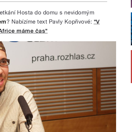
hovořil o hudebním
koncertu.
za 20 let své
etkání Hosta do domu s nevidomým
řipravovaném
em
? Nabízíme text Pavly Kopřivové:
"V
 Africe máme čas"