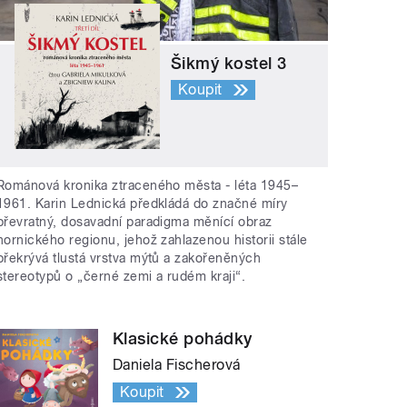
Šikmý kostel 3
Koupit
Románová kronika ztraceného města - léta 1945–
1961. Karin Lednická předkládá do značné míry
převratný, dosavadní paradigma měnící obraz
hornického regionu, jehož zahlazenou historii stále
překrývá tlustá vrstva mýtů a zakořeněných
stereotypů o „černé zemi a rudém kraji“.
Společně s Vladimírem Krocem hovořil o hudebním vývo
Klasické pohádky
Daniela Fischerová
Koupit