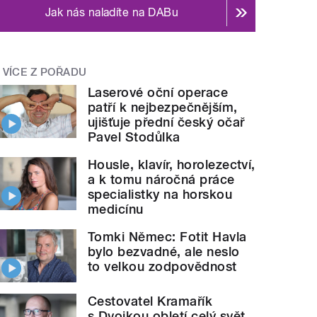
Jak nás naladíte na DABu
VÍCE Z POŘADU
Laserové oční operace
patří k nejbezpečnějším,
ujišťuje přední český očař
Pavel Stodůlka
Housle, klavír, horolezectví,
a k tomu náročná práce
specialistky na horskou
medicínu
Tomki Němec: Fotit Havla
bylo bezvadné, ale neslo
to velkou zodpovědnost
Cestovatel Kramařík
s Dvojkou obletí celý svět.