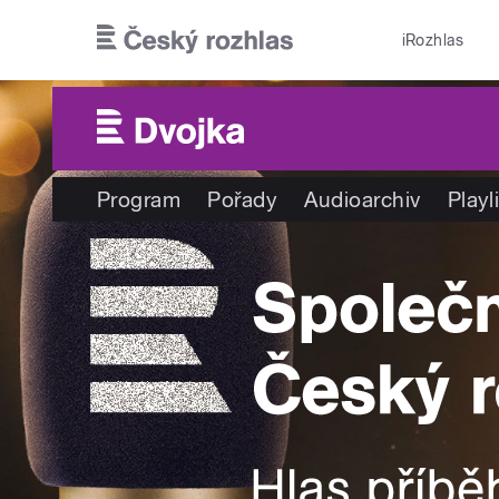
Přejít k hlavnímu obsahu
iRozhlas
Program
Pořady
Audioarchiv
Playl