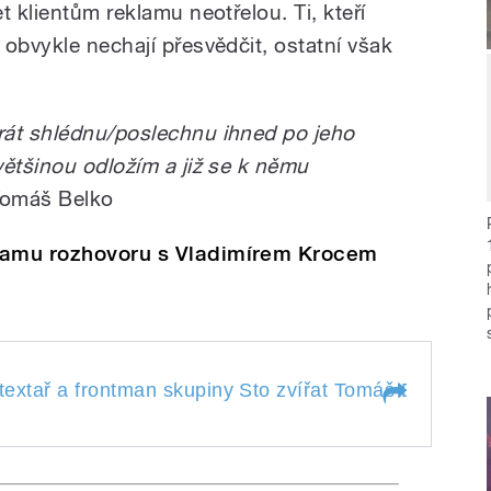
t klientům reklamu neotřelou. Ti, kteří
obvykle nechají přesvědčit, ostatní však
rát shlédnu/poslechnu ihned po jeho
většinou odložím a již se k němu
Tomáš Belko
znamu rozhovoru s Vladimírem Krocem
l textař a frontman skupiny Sto zvířat Tomáš Belko. 
al textař a frontman
omáš Belko. Společně