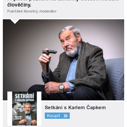
člověčiny.
František Novotný, moderátor
Setkání s Karlem Čapkem
Koupit