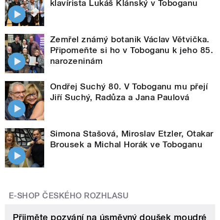
klavírista Lukáš Klánský v Toboganu
Zemřel známý botanik Václav Větvička.
Připomeňte si ho v Toboganu k jeho 85.
narozeninám
Ondřej Suchý 80. V Toboganu mu přejí
Jiří Suchý, Radůza a Jana Paulová
Simona Stašová, Miroslav Etzler, Otakar
Brousek a Michal Horák ve Toboganu
E-SHOP ČESKÉHO ROZHLASU
Přijměte pozvání na úsměvný doušek moudré