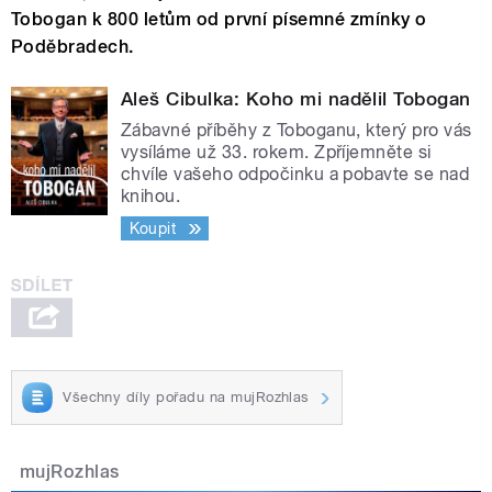
Tobogan k 800 letům od první písemné zmínky o
Poděbradech.
Aleš Cibulka: Koho mi nadělil Tobogan
Zábavné příběhy z Toboganu, který pro vás
vysíláme už 33. rokem. Zpříjemněte si
chvíle vašeho odpočinku a pobavte se nad
knihou.
Koupit
Všechny díly pořadu na mujRozhlas
mujRozhlas