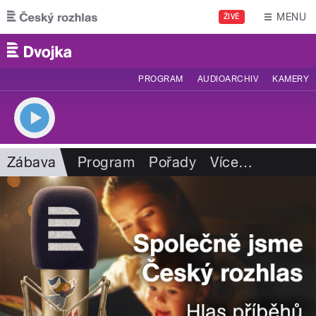
Přejít k hlavnímu obsahu
MENU
ŽIVĚ
PROGRAM
AUDIOARCHIV
KAMERY
Zábava
Program
Pořady
Více
…