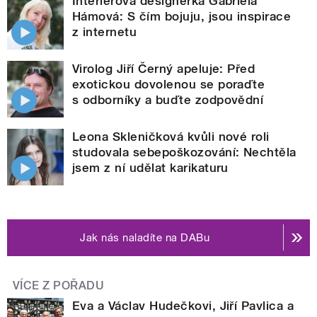
Interiérová designérka Gabriela
Hámová: S čím bojuju, jsou inspirace
z internetu
Virolog Jiří Černý apeluje: Před
exotickou dovolenou se poraďte
s odborníky a buďte zodpovědní
Leona Skleničková kvůli nové roli
studovala sebepoškozování: Nechtěla
jsem z ní udělat karikaturu
Jak nás naladíte na DABu
VÍCE Z POŘADU
Eva a Václav Hudečkovi, Jiří Pavlica a