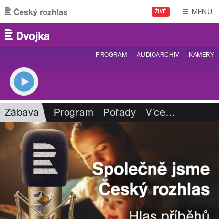
Přejít k hlavnímu obsahu
MENU
ŽIVĚ
PROGRAM
AUDIOARCHIV
KAMERY
Zábava
Program
Pořady
Více
…