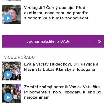
Virolog Jiří Černý apeluje: Před
exotickou dovolenou se poraďte
s odborníky a buďte zodpovědní
Jak nás naladíte na DABu
VÍCE Z POŘADU
Eva a Václav Hudečkovi, Jiří Pavlica a
klavírista Lukáš Klánský v Toboganu
Zemřel známý botanik Václav Větvička.
Připomeňte si ho v Toboganu k jeho 85.
narozeninám