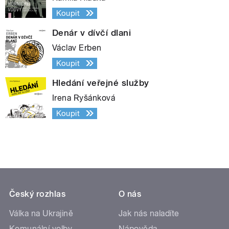
Koupit
Denár v dívčí dlani
Václav Erben
Koupit
Hledání veřejné služby
Irena Ryšánková
Koupit
Český rozhlas
O nás
Válka na Ukrajině
Jak nás naladíte
Komunální volby
Nápověda