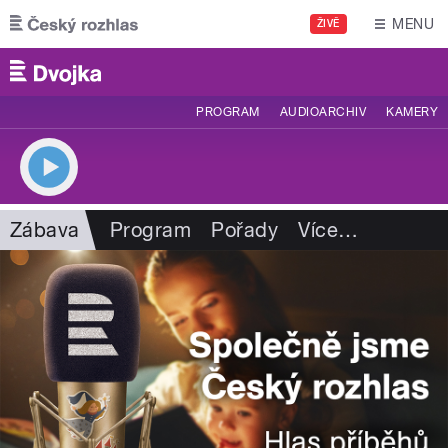
Přejít k hlavnímu obsahu
MENU
ŽIVĚ
PROGRAM
AUDIOARCHIV
KAMERY
Zábava
Program
Pořady
Více
…