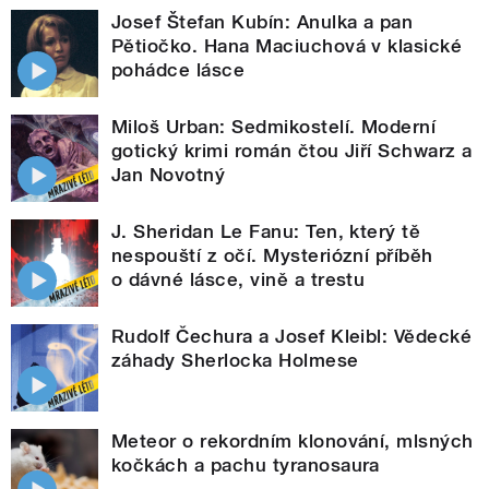
Josef Štefan Kubín: Anulka a pan
Pětiočko. Hana Maciuchová v klasické
pohádce lásce
Miloš Urban: Sedmikostelí. Moderní
gotický krimi román čtou Jiří Schwarz a
Jan Novotný
J. Sheridan Le Fanu: Ten, který tě
nespouští z očí. Mysteriózní příběh
o dávné lásce, vině a trestu
Rudolf Čechura a Josef Kleibl: Vědecké
záhady Sherlocka Holmese
Meteor o rekordním klonování, mlsných
kočkách a pachu tyranosaura