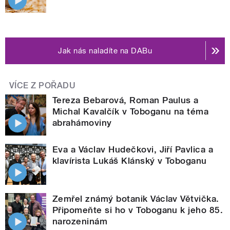
Jak nás naladíte na DABu
VÍCE Z POŘADU
Tereza Bebarová, Roman Paulus a
Michal Kavalčík v Toboganu na téma
abrahámoviny
Eva a Václav Hudečkovi, Jiří Pavlica a
klavírista Lukáš Klánský v Toboganu
Zemřel známý botanik Václav Větvička.
Připomeňte si ho v Toboganu k jeho 85.
narozeninám