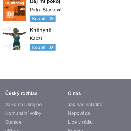
Dej mi pokoj
Petra Štarková
Koupit
Kněhyně
Kaczi
Koupit
Český rozhlas
O nás
Válka na Ukrajině
Jak nás naladíte
Komunální volby
Nápověda
Stanice
Lidé v rádiu
eShop
Kariéra