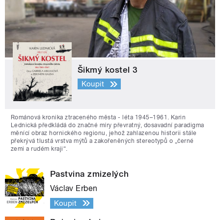
Šikmý kostel 3
Koupit
Románová kronika ztraceného města - léta 1945–1961. Karin
Lednická předkládá do značné míry převratný, dosavadní paradigma
měnící obraz hornického regionu, jehož zahlazenou historii stále
překrývá tlustá vrstva mýtů a zakořeněných stereotypů o „černé
zemi a rudém kraji“.
Pastvina zmizelých
Václav Erben
Koupit