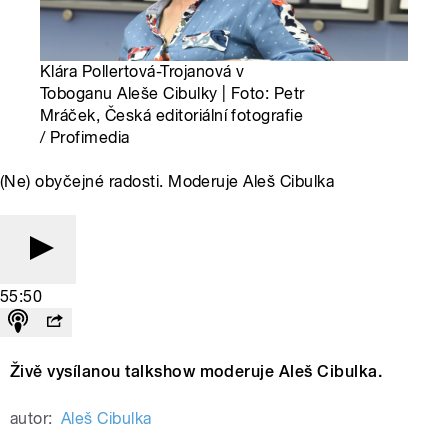
Klára Pollertová-Trojanová v
Toboganu Aleše Cibulky | Foto: Petr
Mráček, Česká editoriální fotografie
/ Profimedia
(Ne) obyčejné radosti. Moderuje Aleš Cibulka
55:50
Živě vysílanou talkshow moderuje Aleš Cibulka.
autor:
Aleš Cibulka