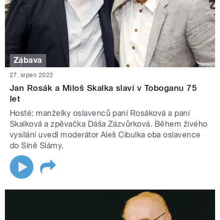
Zábava
27. srpen 2022
Jan Rosák a Miloš Skalka slaví v Toboganu 75
let
Hosté: manželky oslavenců paní Rosáková a paní
Skalková a zpěvačka Dáša Zázvůrková. Během živého
vysílání uvedl moderátor Aleš Cibulka oba oslavence
do Síně Slámy.