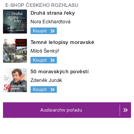
E-SHOP ČESKÉHO ROZHLASU
Druhá strana řeky
Nora Eckhardtová
Koupit
Temné letopisy moravské
Miloš Šenkýř
Koupit
50 moravských pověstí
Zdeněk Junák
Koupit
Audioarchiv pořadu