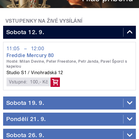
VSTUPENKY NA ŽIVÉ VYSÍLÁNÍ
Sobota 12. 9.
11:05
–
12:00
Freddie Mercury 80
Hosté: Milan Devine, Peter Freestone, Petr Janda, Pavel Šporcl s
kapelou
Studio S1
Vinohradská 12
Vstupné:
100,- Kč
Sobota 19. 9.
Pondělí 21. 9.
Sobota 26. 9.