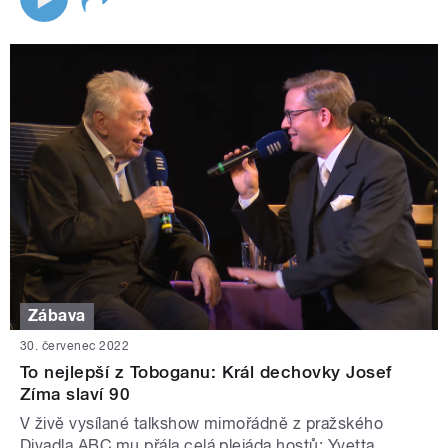
Zábava
30. červenec 2022
To nejlepší z Toboganu: Král dechovky Josef
Zíma slaví 90
V živě vysílané talkshow mimořádně z pražského
Divadla ABC mu přála celá plejáda hostů: Yvetta