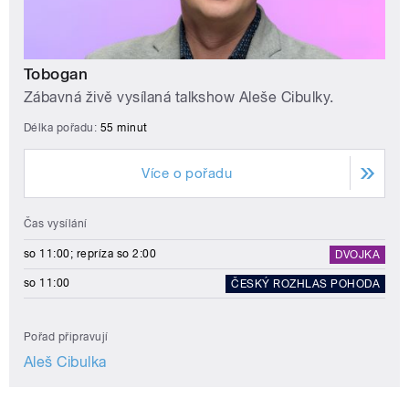
Tobogan
Zábavná živě vysílaná talkshow Aleše Cibulky.
Délka pořadu:
55 minut
Více o pořadu
Čas vysílání
so 11:00; repríza so 2:00
DVOJKA
so 11:00
ČESKÝ ROZHLAS POHODA
Pořad připravují
Aleš Cibulka