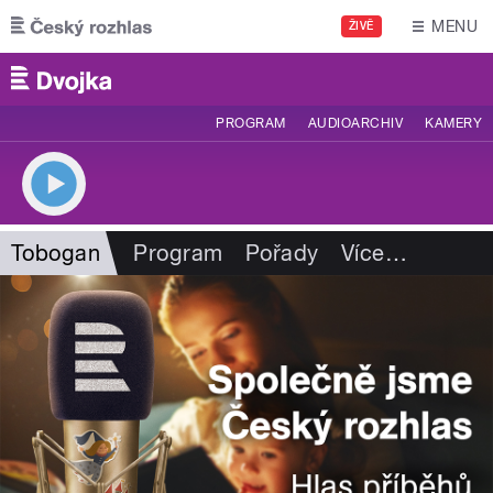
Přejít k hlavnímu obsahu
MENU
ŽIVĚ
PROGRAM
AUDIOARCHIV
KAMERY
Tobogan
Program
Pořady
Více
…