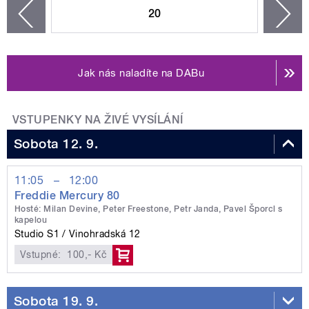
20
n
zí
Jak nás naladíte na DABu
VSTUPENKY NA ŽIVÉ VYSÍLÁNÍ
Sobota 12. 9.
11:05
–
12:00
Freddie Mercury 80
Hosté: Milan Devine, Peter Freestone, Petr Janda, Pavel Šporcl s
kapelou
Studio S1
Vinohradská 12
Vstupné:
100,- Kč
Sobota 19. 9.