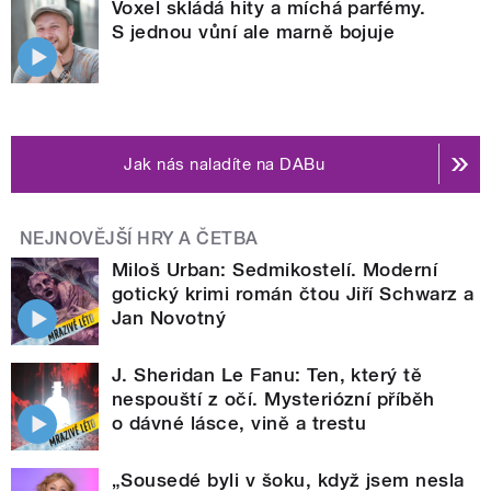
Voxel skládá hity a míchá parfémy.
S jednou vůní ale marně bojuje
Jak nás naladíte na DABu
NEJNOVĚJŠÍ HRY A ČETBA
Miloš Urban: Sedmikostelí. Moderní
gotický krimi román čtou Jiří Schwarz a
Jan Novotný
J. Sheridan Le Fanu: Ten, který tě
nespouští z očí. Mysteriózní příběh
o dávné lásce, vině a trestu
„Sousedé byli v šoku, když jsem nesla