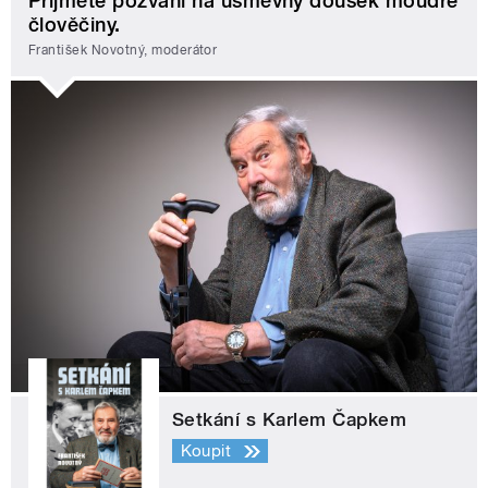
Přijměte pozvání na úsměvný doušek moudré
člověčiny.
František Novotný, moderátor
Setkání s Karlem Čapkem
Koupit