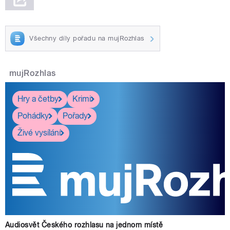
Všechny díly pořadu na mujRozhlas
mujRozhlas
Hry a četby
Krimi
Pohádky
Pořady
Živé vysílání
Audiosvět Českého rozhlasu na jednom místě