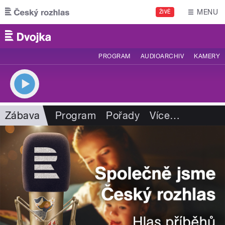
Přejít k hlavnímu obsahu
MENU
ŽIVĚ
PROGRAM
AUDIOARCHIV
KAMERY
Zábava
Program
Pořady
Více
…