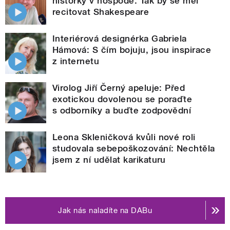
historky v hospodě. Tak by se měl
recitovat Shakespeare
Interiérová designérka Gabriela
Hámová: S čím bojuju, jsou inspirace
z internetu
Virolog Jiří Černý apeluje: Před
exotickou dovolenou se poraďte
s odborníky a buďte zodpovědní
Leona Skleničková kvůli nové roli
studovala sebepoškozování: Nechtěla
jsem z ní udělat karikaturu
Jak nás naladíte na DABu