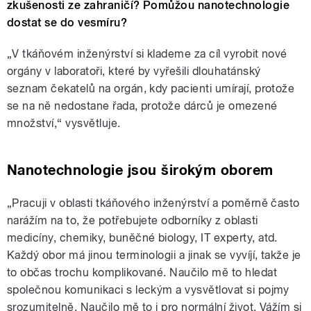
zkušenosti ze zahraničí? Pomůžou nanotechnologie
dostat se do vesmíru?
„V tkáňovém inženýrství si klademe za cíl vyrobit nové
orgány v laboratoři, které by vyřešili dlouhatánský
seznam čekatelů na orgán, kdy pacienti umírají, protože
se na ně nedostane řada, protože dárců je omezené
množství,“ vysvětluje.
Nanotechnologie jsou širokým oborem
„Pracuji v oblasti tkáňového inženýrství a poměrně často
narážím na to, že potřebujete odborníky z oblasti
medicíny, chemiky, buněčné biology, IT experty, atd.
Každý obor má jinou terminologii a jinak se vyvíjí, takže je
to občas trochu komplikované. Naučilo mě to hledat
společnou komunikaci s leckým a vysvětlovat si pojmy
srozumitelně. Naučilo mě to i pro normální život. Vážím si