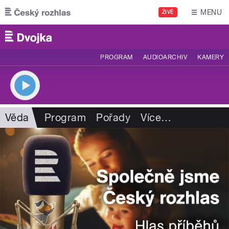
Přejít k hlavnímu obsahu
MENU
ŽIVĚ
PROGRAM
AUDIOARCHIV
KAMERY
Věda
Program
Pořady
Více
…