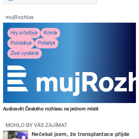
mujRozhlas
Hry a četby
Krimi
Pohádky
Pořady
Živé vysílání
Audiosvět Českého rozhlasu na jednom místě
MOHLO BY VÁS ZAJÍMAT
Nečekal jsem, že transplantace přijde