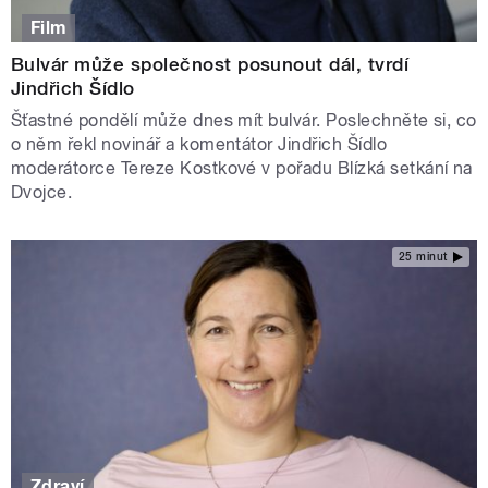
Film
Bulvár může společnost posunout dál, tvrdí
Jindřich Šídlo
Šťastné pondělí může dnes mít bulvár. Poslechněte si, co
o něm řekl novinář a komentátor Jindřich Šídlo
moderátorce Tereze Kostkové v pořadu Blízká setkání na
Dvojce.
25 minut
Zdraví