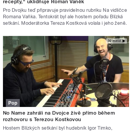
recepty,“ uklidňuje Roman Vaněk
Pro Dvojku teď připravuje pravidelnou rubriku Na vidličce
Romana Vaňka. Tentokrát byl ale hostem pořadu Blízká
setkání. Moderátorka Tereza Kostková volala i jeho ženě.
30 minut
Pop
No Name zahráli na Dvojce živě přímo během
rozhovoru s Terezou Kostkovou
Hostem Blízkých setkání byl hudebník Igor Timko,