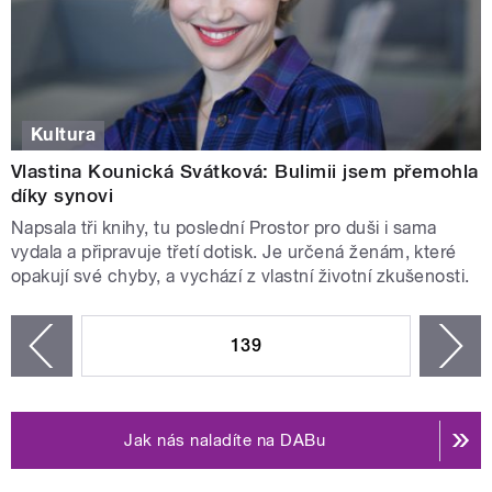
Kultura
Vlastina Kounická Svátková: Bulimii jsem přemohla
díky synovi
Napsala tři knihy, tu poslední Prostor pro duši i sama
vydala a připravuje třetí dotisk. Je určená ženám, které
opakují své chyby, a vychází z vlastní životní zkušenosti.
STRÁNKY
139
n
zí
Jak nás naladíte na DABu