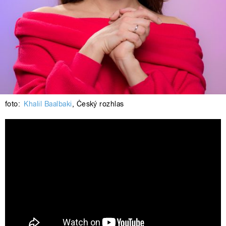
foto:
Khalil Baalbaki
,
Český rozhlas
Český rozhlas Dvojka - Blízká setkání