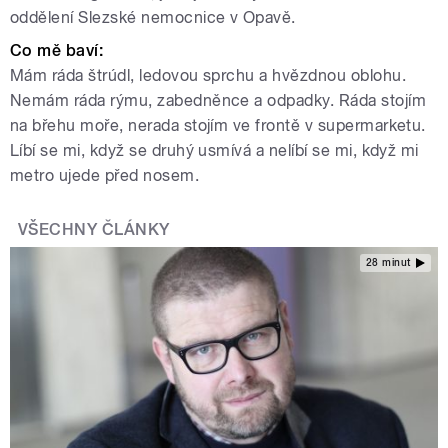
oddělení Slezské nemocnice v Opavě.
Co mě baví:
Mám ráda štrúdl, ledovou sprchu a hvězdnou oblohu.
Nemám ráda rýmu, zabedněnce a odpadky. Ráda stojím
na břehu moře, nerada stojím ve frontě v supermarketu.
Líbí se mi, když se druhý usmívá a nelíbí se mi, když mi
metro ujede před nosem.
VŠECHNY ČLÁNKY
28 minut