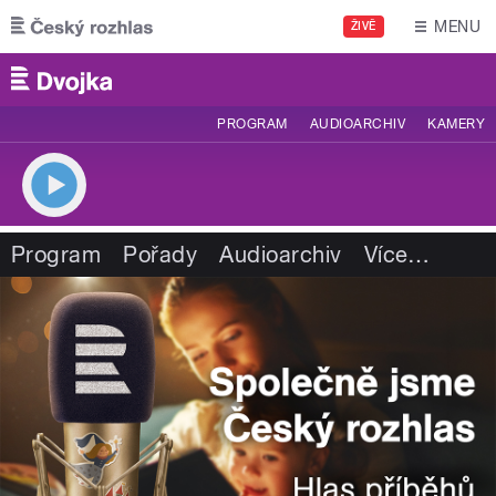
Přejít k hlavnímu obsahu
MENU
ŽIVĚ
PROGRAM
AUDIOARCHIV
KAMERY
Program
Pořady
Audioarchiv
Více
…