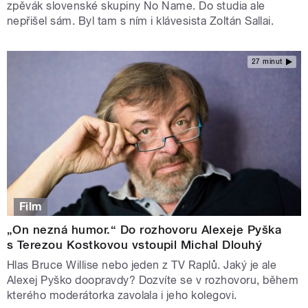
zpěvák slovenské skupiny No Name. Do studia ale
nepřišel sám. Byl tam s ním i klávesista Zoltán Sallai.
27 minut
Film
„On nezná humor.“ Do rozhovoru Alexeje Pyška
s Terezou Kostkovou vstoupil Michal Dlouhý
Hlas Bruce Willise nebo jeden z TV Raplů. Jaký je ale
Alexej Pyško doopravdy? Dozvíte se v rozhovoru, během
kterého moderátorka zavolala i jeho kolegovi.