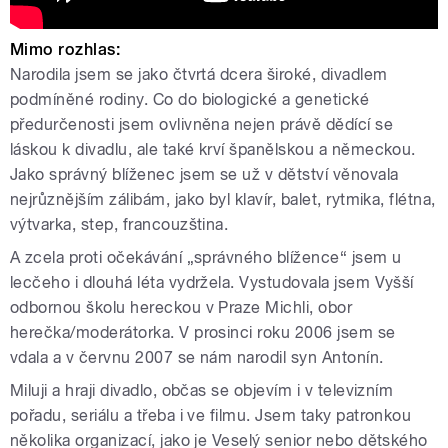
Mimo rozhlas:
Narodila jsem se jako čtvrtá dcera široké, divadlem
podmíněné rodiny. Co do biologické a genetické
předurčenosti jsem ovlivněna nejen právě dědící se
láskou k divadlu, ale také krví španělskou a německou.
Jako správný blíženec jsem se už v dětství věnovala
nejrůznějším zálibám, jako byl klavír, balet, rytmika, flétna,
výtvarka, step, francouzština.
A zcela proti očekávání „správného blížence“ jsem u
lecčeho i dlouhá léta vydržela. Vystudovala jsem Vyšší
odbornou školu hereckou v Praze Michli, obor
herečka/moderátorka. V prosinci roku 2006 jsem se
vdala a v červnu 2007 se nám narodil syn Antonín.
Miluji a hraji divadlo, občas se objevím i v televizním
pořadu, seriálu a třeba i ve filmu. Jsem taky patronkou
několika organizací, jako je Veselý senior nebo dětského