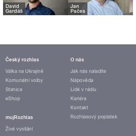
David
Jan
Gardáš
Pačes
Český rozhlas
O nás
Válka na Ukrajině
Jak nás naladíte
Komunální volby
Nápověda
Stanice
Lidé v rádiu
eShop
Kariéra
Kontakt
Rozhlasový poplatek
mujRozhlas
Živé vysílání