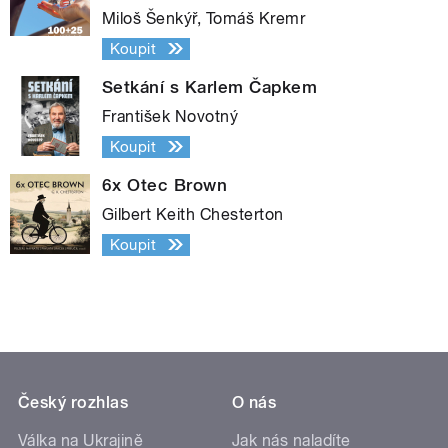
Miloš Šenkýř, Tomáš Kremr
Koupit
Setkání s Karlem Čapkem
František Novotný
Koupit
6x Otec Brown
Gilbert Keith Chesterton
Koupit
Český rozhlas
O nás
Válka na Ukrajině
Jak nás naladíte