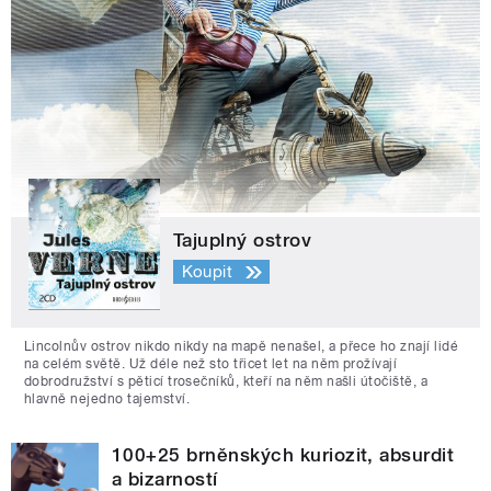
Tajuplný ostrov
Koupit
Lincolnův ostrov nikdo nikdy na mapě nenašel, a přece ho znají lidé
na celém světě. Už déle než sto třicet let na něm prožívají
dobrodružství s pěticí trosečníků, kteří na něm našli útočiště, a
hlavně nejedno tajemství.
100+25 brněnských kuriozit, absurdit
a bizarností