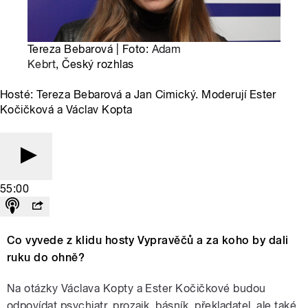
Tereza Bebarová | Foto:
Adam
Kebrt
, Český rozhlas
Hosté: Tereza Bebarová a Jan Cimický. Moderují Ester
Kočičková a Václav Kopta
55:00
Co vyvede z klidu hosty Vypravěčů a za koho by dali
ruku do ohně?
Na otázky Václava Kopty a Ester Kočičkové budou
odpovídat psychiatr, prozaik, básník, překladatel, ale také