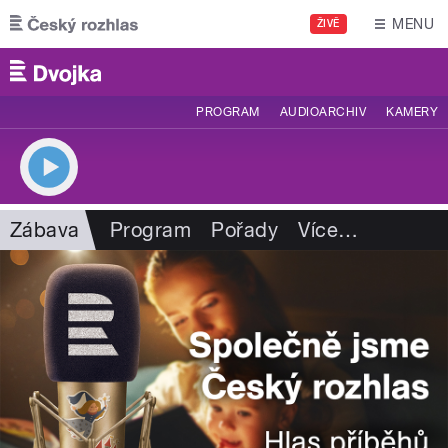
Přejít k hlavnímu obsahu
MENU
ŽIVĚ
PROGRAM
AUDIOARCHIV
KAMERY
Zábava
Program
Pořady
Více
…