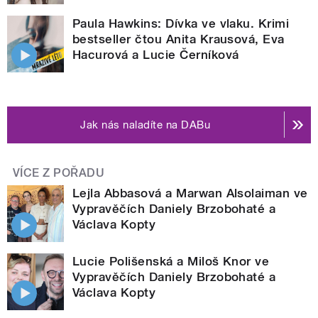
Paula Hawkins: Dívka ve vlaku. Krimi
bestseller čtou Anita Krausová, Eva
Hacurová a Lucie Černíková
Jak nás naladíte na DABu
VÍCE Z POŘADU
Lejla Abbasová a Marwan Alsolaiman ve
Vypravěčích Daniely Brzobohaté a
Václava Kopty
Lucie Polišenská a Miloš Knor ve
Vypravěčích Daniely Brzobohaté a
Václava Kopty