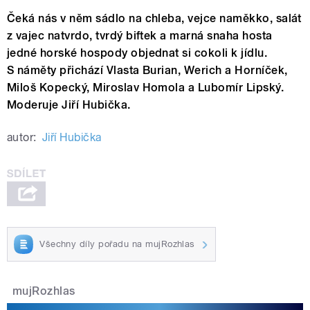
Čeká nás v něm sádlo na chleba, vejce naměkko, salát
z vajec natvrdo, tvrdý biftek a marná snaha hosta
jedné horské hospody objednat si cokoli k jídlu.
S náměty přichází Vlasta Burian, Werich a Horníček,
Miloš Kopecký, Miroslav Homola a Lubomír Lipský.
Moderuje Jiří Hubička.
autor:
Jiří Hubička
Všechny díly pořadu na mujRozhlas
mujRozhlas