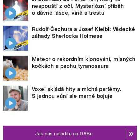
nespouští z očí. Mysteriózní příběh
o dávné lásce, vině a trestu
Rudolf Čechura a Josef Kleibl: Vědecké
záhady Sherlocka Holmese
Meteor o rekordním klonování, mlsných
kočkách a pachu tyranosaura
Voxel skládá hity a míchá parfémy.
S jednou vůní ale marně bojuje
Jak nás naladíte na DABu