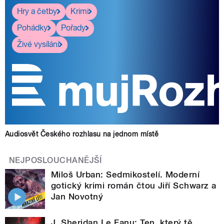
Hry a četby
Krimi
Pohádky
Pořady
Živé vysílání
Audiosvět Českého rozhlasu na jednom místě
NEJPOSLOUCHANĚJŠÍ
Miloš Urban: Sedmikostelí. Moderní
gotický krimi román čtou Jiří Schwarz a
Jan Novotný
J. Sheridan Le Fanu: Ten, který tě