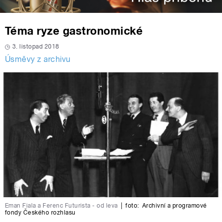
Téma ryze gastronomické
3. listopad 2018
Úsměvy z archivu
Eman Fiala a Ferenc Futurista - od leva
|
foto:
Archivní a programové
fondy Českého rozhlasu