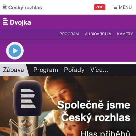
Přejít k hlavnímu obsahu
MENU
ŽIVĚ
PROGRAM
AUDIOARCHIV
KAMERY
Zábava
Program
Pořady
Více
…