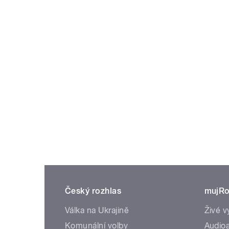
Český rozhlas
mujRo
Válka na Ukrajině
Živé v
Komunální volby
Audioa