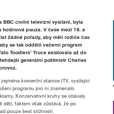
BBC civilní televizní vysílání, byla
 hodinová pauza. V čase mezi 18. a
lat žádné pořady, aby měli rodiče čas
 aby se tak oddělil večerní program
ato Toodlers’ Truce existovala až do
l tehdejší generální poštmistr Charles
 provoz.
 zejména komerční stanice ITV, vysílající
ušení programu pro ni znamenalo
eklamy. Konzervativní kruhy se obávaly
ě dětí, faktem však zůstává, že po
řad pouze šest stížností.