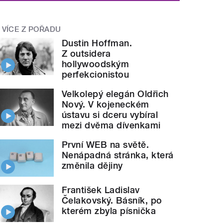
VÍCE Z POŘADU
Dustin Hoffman.
Z outsidera
hollywoodským
perfekcionistou
Velkolepý elegán Oldřich
Nový. V kojeneckém
ústavu si dceru vybíral
mezi dvěma dívenkami
První WEB na světě.
Nenápadná stránka, která
změnila dějiny
František Ladislav
Čelakovský. Básník, po
kterém zbyla písnička