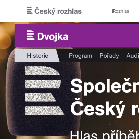
Přejít k hlavnímu obsahu
iRozhlas
Historie
Program
Pořady
Audi