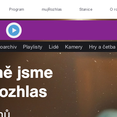
Program
mujRozhlas
Stanice
O r
oarchiv
Playlisty
Lidé
Kamery
Hry a četba