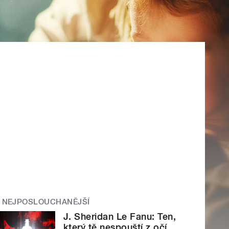
NEJPOSLOUCHANĚJŠÍ
J. Sheridan Le Fanu: Ten,
který tě nespouští z očí.