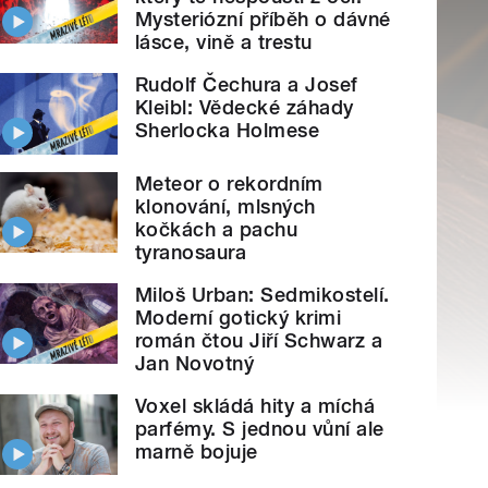
Mysteriózní příběh o dávné
lásce, vině a trestu
Rudolf Čechura a Josef
Kleibl: Vědecké záhady
Sherlocka Holmese
Meteor o rekordním
klonování, mlsných
kočkách a pachu
tyranosaura
Miloš Urban: Sedmikostelí.
Moderní gotický krimi
román čtou Jiří Schwarz a
Jan Novotný
Voxel skládá hity a míchá
parfémy. S jednou vůní ale
marně bojuje