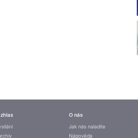
zhlas
O nás
ysílání
Jak nás naladíte
rchiv
Nápověda