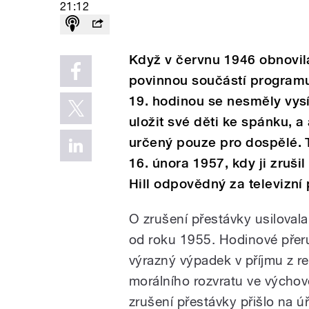
21:12
Když v červnu 1946 obnovila 
povinnou součástí programu
19. hodinou se nesměly vysí
uložit své děti ke spánku, a
určený pouze pro dospělé. T
16. února 1957, kdy ji zruši
Hill odpovědný za televizní
O zrušení přestávky usilovala
od roku 1955. Hodinové přer
výrazný výpadek v příjmu z r
morálního rozvratu ve výchov
zrušení přestávky přišlo na ú