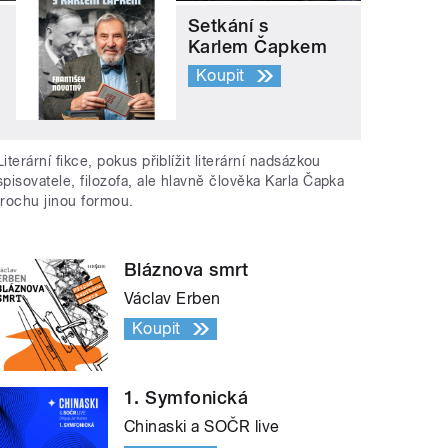
Setkání s
Karlem Čapkem
Koupit
Literární fikce, pokus přiblížit literární nadsázkou
spisovatele, filozofa, ale hlavně člověka Karla Čapka
trochu jinou formou.
Bláznova smrt
Václav Erben
Koupit
1. Symfonická
Chinaski a SOČR live