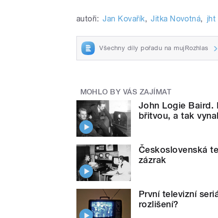
autoři:
Jan Kovařík
,
Jitka Novotná
,
jht
Všechny díly pořadu na mujRozhlas
MOHLO BY VÁS ZAJÍMAT
John Logie Baird.
břitvou, a tak vynal
Československá tel
zázrak
První televizní seri
rozlišení?