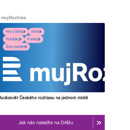
mujRozhlas
Hry a četby
Krimi
Pohádky
Pořady
Živé vysílání
Audiosvět Českého rozhlasu na jednom místě
Jak nás naladíte na DABu