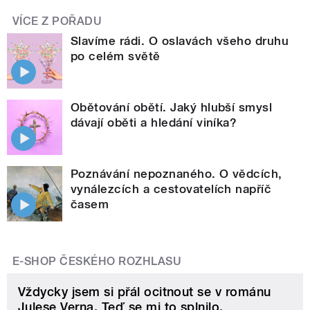
VÍCE Z POŘADU
Slavíme rádi. O oslavách všeho druhu
po celém světě
Obětování obětí. Jaký hlubší smysl
dávají oběti a hledání viníka?
Poznávání nepoznaného. O vědcích,
vynálezcích a cestovatelích napříč
časem
E-SHOP ČESKÉHO ROZHLASU
Vždycky jsem si přál ocitnout se v románu
Julese Verna. Teď se mi to splnilo.