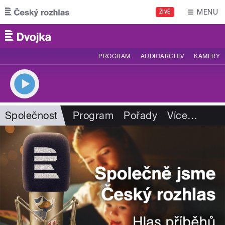
Přejít k hlavnímu obsahu
MENU
ŽIVĚ
PROGRAM
AUDIOARCHIV
KAMERY
Společnost
Program
Pořady
Více
…