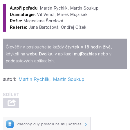
Autoři pořadu:
Martin Rychlík, Martin Soukup
Dramaturgie:
Vít Vencl, Marek Mojžíšek
Režie:
Magdalena Šorelová
Rešerše:
Jana Bartošová, Ondřej Čížek
Člověčiny poslouchejte každý
čtvrtek v 18 hodin
živě
,
kdykoli na
webu Dvojky
, v aplikaci
mujRozhlas
nebo v
podcastových aplikacích.
autoři:
Martin Rychlík
,
Martin Soukup
Všechny díly pořadu na mujRozhlas