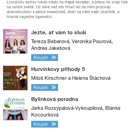
Lincolnův ostrov nikdo nikdy na mapě nenašel, a přece ho znají lidé
na celém světě. Už déle než sto třicet let na něm prožívají
dobrodružství s pěticí trosečníků, kteří na něm našli útočiště, a
hlavně nejedno tajemství.
Jezte, ať vám to sluší
Tereza Bebarová, Veronika Pourová,
Andrea Jakešová
Koupit
Hurvínkovy příhody 5
Miloš Kirschner a Helena Štáchová
Koupit
Bylinková poradna
Jarka Rozsypalová-Vykoupilová, Blanka
Kocourková
Koupit