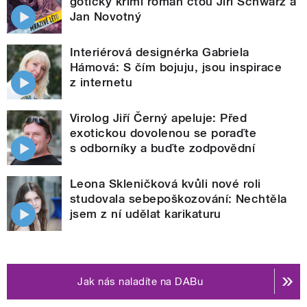
gotický krimi román čtou Jiří Schwarz a
Jan Novotný
Interiérová designérka Gabriela
Hámová: S čím bojuju, jsou inspirace
z internetu
Virolog Jiří Černý apeluje: Před
exotickou dovolenou se poraďte
s odborníky a buďte zodpovědní
Leona Skleničková kvůli nové roli
studovala sebepoškozování: Nechtěla
jsem z ní udělat karikaturu
Jak nás naladíte na DABu