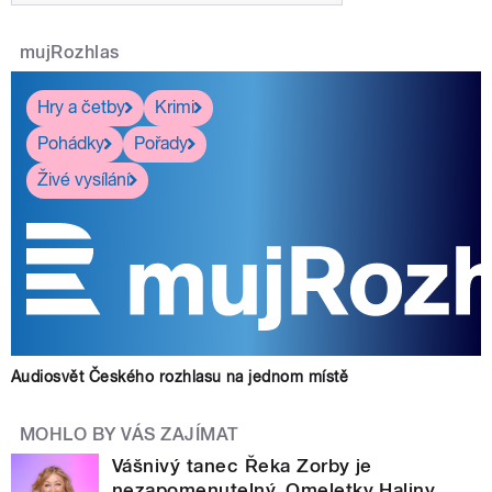
mujRozhlas
Hry a četby
Krimi
Pohádky
Pořady
Živé vysílání
Audiosvět Českého rozhlasu na jednom místě
MOHLO BY VÁS ZAJÍMAT
Vášnivý tanec Řeka Zorby je
nezapomenutelný. Omeletky Haliny