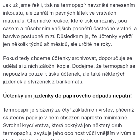
Jak už jsme řekli, tisk na termopapír nevzniká nanesením
inkoustu, ale zahřátím pevných látek ve vrstvách
materiálu. Chemické reakce, které tisk umožnily, jsou
časem a působením vnějších podnětů částečně vratné, a
barvivo postupně mizí. Důsledkem je, že účtenky vydrží
jen několik týdnů až měsíců, ale určitě ne roky.
Pokud tedy chceme účtenky archivovat, doporučuje se
udělat si z nich záložní kopie. Dodejme, že termopapír se
nepoužívá pouze k tisku účtenek, ale také některých
jízdenek a stvrzenek z bankomatu.
Účtenky ani jízdenky do papírového odpadu nepatří!
Termopapír je složený ze čtyř základních vrstev, přičemž
skutečný papír je v něm obsažen naprosto minimálně.
Svrchní krycí vrstva, která pokrývá jen některý druh
termopapíru, zvyšuje jeho odolnost vůči vnějším vlivům a