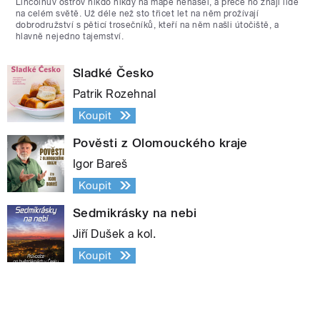
Lincolnův ostrov nikdo nikdy na mapě nenašel, a přece ho znají lidé
na celém světě. Už déle než sto třicet let na něm prožívají
dobrodružství s pěticí trosečníků, kteří na něm našli útočiště, a
hlavně nejedno tajemství.
Sladké Česko
Patrik Rozehnal
Koupit
Pověsti z Olomouckého kraje
Igor Bareš
Koupit
Sedmikrásky na nebi
Jiří Dušek a kol.
Koupit