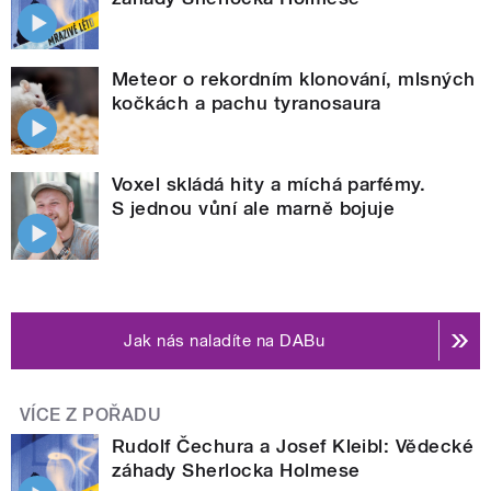
Meteor o rekordním klonování, mlsných
kočkách a pachu tyranosaura
Voxel skládá hity a míchá parfémy.
S jednou vůní ale marně bojuje
Jak nás naladíte na DABu
VÍCE Z POŘADU
Rudolf Čechura a Josef Kleibl: Vědecké
záhady Sherlocka Holmese