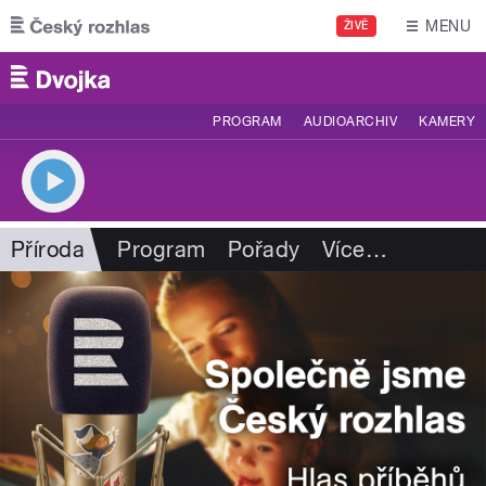
Přejít k hlavnímu obsahu
MENU
ŽIVĚ
PROGRAM
AUDIOARCHIV
KAMERY
Příroda
Program
Pořady
Více
…