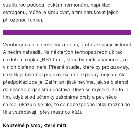
strukturou podobá lidským hormonům, například
estrogenu, může je simulovat, a tím narušovat jejich
přirozenou funkci.
Výrobci jsou si nebezpečí vědomi, proto zkoušejí bisfenol
A něčím nahradit. Na některých termopapírech už tak
najdete nálepku „BPA free“, která by měla znamenat, že
v nich bisfenol není. Přesné studie, které by prokazovaly,
nakolik je bisfenol pro člověka nebezpečný, nejsou. Ale
předpoklad zde je. Zatím ani jistě nevíme, jak se bisfenol
do našeho organismu dostává. Dříve se myslelo, že to je
tím, když si od účtenky zašpiníme prsty a pak něco
sníme, ukazuje se ale, že se nebezpečné látky možná do
těla vstřebávají i přes mastnou kůži.
Kouzelné písmo, které mizí