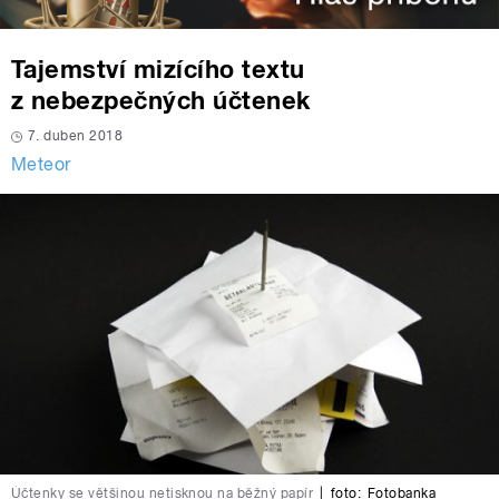
Tajemství mizícího textu
z nebezpečných účtenek
7. duben 2018
Meteor
Účtenky se většinou netisknou na běžný papír
|
foto:
Fotobanka