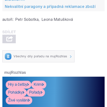
Nekvalitní paragony a případná reklamace zboží
autoři:
Petr Sobotka
,
Leona Matušková
Všechny díly pořadu na mujRozhlas
mujRozhlas
Hry a četby
Krimi
Pohádky
Pořady
Živé vysílání