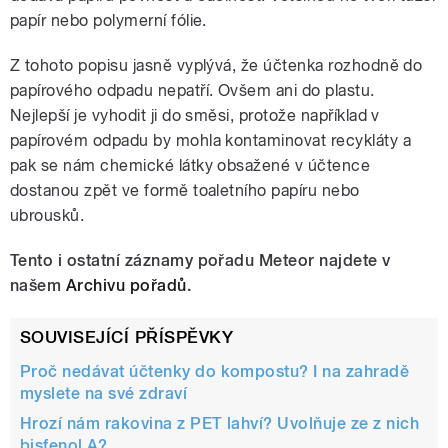
papír nebo polymerní fólie.
Z tohoto popisu jasně vyplývá, že účtenka rozhodně do
papírového odpadu nepatří. Ovšem ani do plastu.
Nejlepší je vyhodit ji do směsi, protože například v
papírovém odpadu by mohla kontaminovat recykláty a
pak se nám chemické látky obsažené v účtence
dostanou zpět ve formě toaletního papíru nebo
ubrousků.
Tento i ostatní záznamy pořadu Meteor najdete v
našem
Archivu pořadů
.
SOUVISEJÍCÍ PŘÍSPĚVKY
Proč nedávat účtenky do kompostu? I na zahradě
myslete na své zdraví
Hrozí nám rakovina z PET lahví? Uvolňuje ze z nich
bisfenol A?