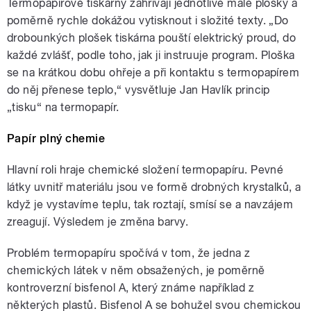
Termopapírové tiskárny zahřívají jednotlivé malé plošky a
poměrně rychle dokážou vytisknout i složité texty. „Do
pause
drobounkých plošek tiskárna pouští elektrický proud, do
každé zvlášť, podle toho, jak ji instruuje program. Ploška
se na krátkou dobu ohřeje a při kontaktu s termopapírem
do něj přenese teplo,“ vysvětluje Jan Havlík princip
„tisku“ na termopapír.
Papír plný chemie
Hlavní roli hraje chemické složení termopapíru. Pevné
látky uvnitř materiálu jsou ve formě drobných krystalků, a
když je vystavíme teplu, tak roztají, smísí se a navzájem
zreagují. Výsledem je změna barvy.
Problém termopapíru spočívá v tom, že jedna z
chemických látek v něm obsažených, je poměrně
kontroverzní bisfenol A, který známe například z
některých plastů. Bisfenol A se bohužel svou chemickou