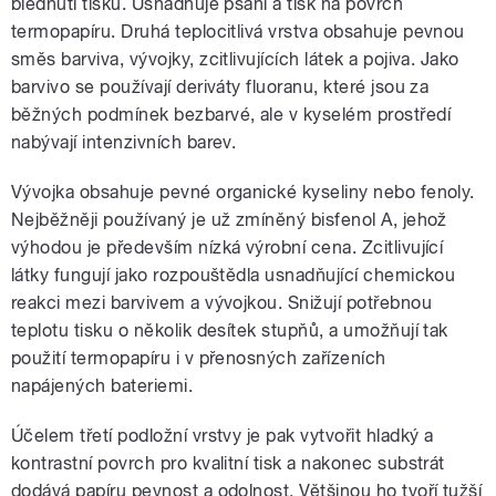
blednutí tisku. Usnadňuje psaní a tisk na povrch
termopapíru. Druhá teplocitlivá vrstva obsahuje pevnou
směs barviva, vývojky, zcitlivujících látek a pojiva. Jako
barvivo se používají deriváty fluoranu, které jsou za
běžných podmínek bezbarvé, ale v kyselém prostředí
nabývají intenzivních barev.
Vývojka obsahuje pevné organické kyseliny nebo fenoly.
Nejběžněji používaný je už zmíněný bisfenol A, jehož
výhodou je především nízká výrobní cena. Zcitlivující
látky fungují jako rozpouštědla usnadňující chemickou
reakci mezi barvivem a vývojkou. Snižují potřebnou
teplotu tisku o několik desítek stupňů, a umožňují tak
použití termopapíru i v přenosných zařízeních
napájených bateriemi.
Účelem třetí podložní vrstvy je pak vytvořit hladký a
kontrastní povrch pro kvalitní tisk a nakonec substrát
dodává papíru pevnost a odolnost. Většinou ho tvoří tužší