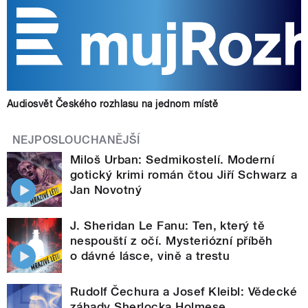
Audiosvět Českého rozhlasu na jednom místě
NEJPOSLOUCHANĚJŠÍ
Miloš Urban: Sedmikostelí. Moderní
gotický krimi román čtou Jiří Schwarz a
Jan Novotný
J. Sheridan Le Fanu: Ten, který tě
nespouští z očí. Mysteriózní příběh
o dávné lásce, vině a trestu
Rudolf Čechura a Josef Kleibl: Vědecké
záhady Sherlocka Holmese