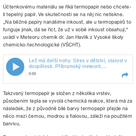
Účtenkovému materiálu se říká termopapír nebo chcete-
li tepelný papír. Ve skutečnosti se na něj nic netiskne.
„Na běžné papíry nanášíme inkoust, ale u termopapírů to
funguje jinak, dá se říct, že už v sobě inkoust obsahují,“
uvádí v Meteoru chemik dr. Jan Havlík z Vysoké školy
chemicko-technologické (VŠCHT).
Lež má delší nohy. Stres v dětství, starost v
dospělosti. Příbramský meteorit.
Mimozemské sopky na Venuši. Jak funguje
0:00
termopapír. Bizarní členovec z Brna.
Play /
Lež má delší nohy. Stres v dětství, starost v dospělosti. Příbramský meteorit. Mimozemské sopky na Venuši. Jak funguje termopapír. Bizarní členovec z Brna.
Takzvaný termopapír je složen z několika vrstev,
působením tepla se vyvolá chemická reakce, která má za
následek, že z původně bílé barvy termopapír přejde na
něco mezi černou, modrou a fialovou, záleží na použitém
barvivu.