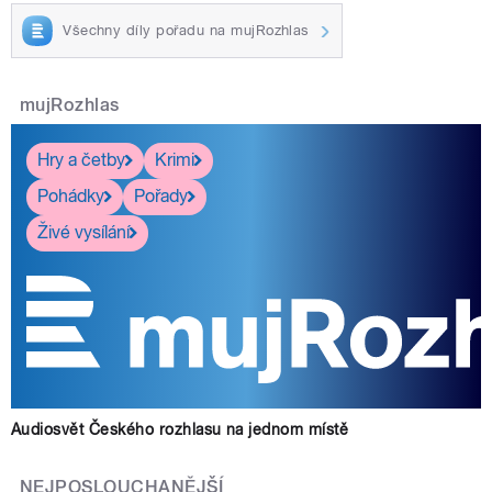
Všechny díly pořadu na mujRozhlas
mujRozhlas
Hry a četby
Krimi
Pohádky
Pořady
Živé vysílání
Audiosvět Českého rozhlasu na jednom místě
NEJPOSLOUCHANĚJŠÍ