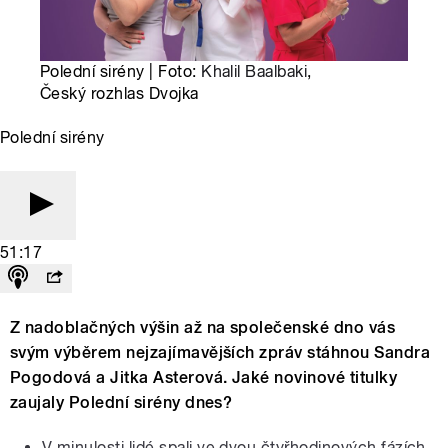
Polední sirény | Foto:
Khalil Baalbaki
,
Český rozhlas Dvojka
Polední sirény
51:17
Z nadoblačných výšin až na společenské dno vás
svým výběrem nejzajímavějších zpráv stáhnou Sandra
Pogodová a Jitka Asterová. Jaké novinové titulky
zaujaly Polední sirény dnes?
V minulosti lidé spali ve dvou čtyřhodinových fázích.