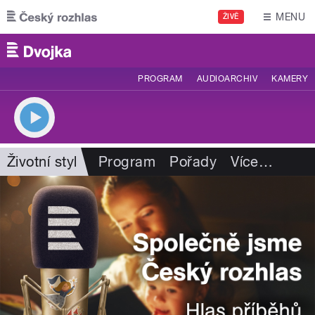
Přejít k hlavnímu obsahu
MENU
ŽIVĚ
PROGRAM
AUDIOARCHIV
KAMERY
Životní styl
Program
Pořady
Více
…