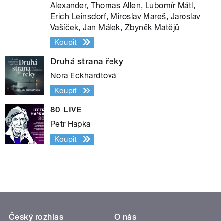
Alexander, Thomas Allen, Lubomír Mátl,
Erich Leinsdorf, Miroslav Mareš, Jaroslav
Vašíček, Jan Málek, Zbyněk Matějů
Koupit
Druhá strana řeky
Nora Eckhardtová
Koupit
80 LIVE
Petr Hapka
Koupit
Český rozhlas
O nás