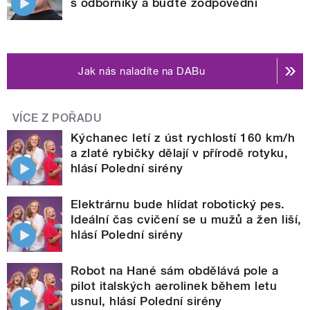
s odborníky a buďte zodpovědní
Jak nás naladíte na DABu
VÍCE Z POŘADU
Kýchanec letí z úst rychlostí 160 km/h
a zlaté rybičky dělají v přírodě rotyku,
hlásí Polední sirény
Elektrárnu bude hlídat robotický pes.
Ideální čas cvičení se u mužů a žen liší,
hlásí Polední sirény
Robot na Hané sám obdělává pole a
pilot italských aerolinek během letu
usnul, hlásí Polední sirény