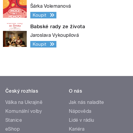
Šárka Volemanová
Koupit
Babské rady ze života
Jaroslava Vykoupilová
Koupit
Český rozhlas
O nás
Válka na Ukrajině
Jak nás naladíte
Komunální volby
Nápověda
Stanice
Lidé v rádiu
eShop
Kariéra