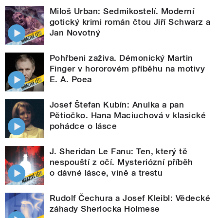
Miloš Urban: Sedmikostelí. Moderní
gotický krimi román čtou Jiří Schwarz a
Jan Novotný
Pohřbeni zaživa. Démonický Martin
Finger v hororovém příběhu na motivy
E. A. Poea
Josef Štefan Kubín: Anulka a pan
Pětiočko. Hana Maciuchová v klasické
pohádce o lásce
J. Sheridan Le Fanu: Ten, který tě
nespouští z očí. Mysteriózní příběh
o dávné lásce, vině a trestu
Rudolf Čechura a Josef Kleibl: Vědecké
záhady Sherlocka Holmese