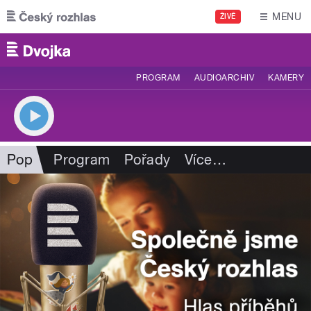
Přejít k hlavnímu obsahu
MENU
ŽIVĚ
PROGRAM
AUDIOARCHIV
KAMERY
Pop
Program
Pořady
Více
…