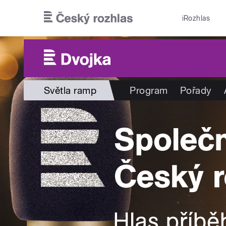
Přejít k hlavnímu obsahu
iRozhlas
Světla ramp
Program
Pořady