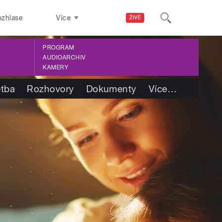
ozhlase
Více
ŽIVĚ
PROGRAM
AUDIOARCHIV
KAMERY
etba
Rozhovory
Dokumenty
Více
…