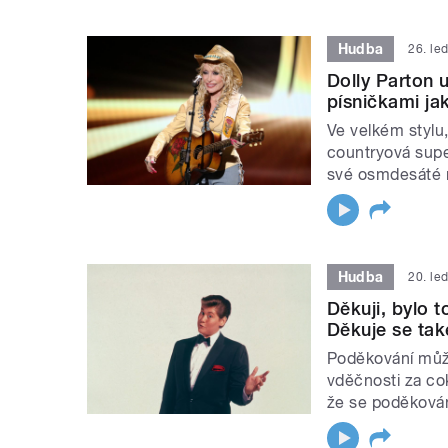
Hudba
26. le
Dolly Parton 
písničkami ja
Ve velkém stylu
countryová supe
své osmdesáté 
Hudba
20. le
Děkuji, bylo 
Děkuje se tak
Poděkování může 
vděčnosti za cok
že se poděkován