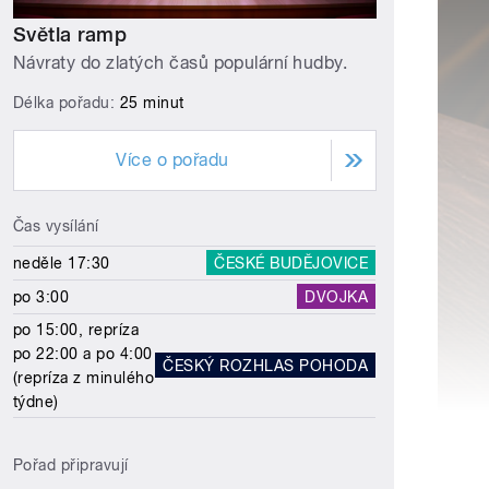
Světla ramp
Návraty do zlatých časů populární hudby.
Délka pořadu:
25 minut
Více o pořadu
Čas vysílání
neděle 17:30
ČESKÉ BUDĚJOVICE
po 3:00
DVOJKA
po 15:00, repríza
po 22:00 a po 4:00
ČESKÝ ROZHLAS POHODA
(repríza z minulého
týdne)
Pořad připravují