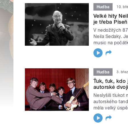
Hudba
10. bř
Velké hity Ne
je třeba Píse
V nedožitých 87 
Neila Sedaky. Je
music na počátk
Hudba
3. bře
Ťuk, ťuk, kdo
autorské dvoj
Neslyšíš tlukot 
autorského tand
měla velký úspě