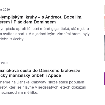
or 2026
lympijskými kruhy – s Andreou Bocellim,
erem i Plácidem Domingem
olympiáda oproti té letní méně gigantická, stále jde o
 a svátek sportu. A s jednotlivými zimními hrami byly
dební skladby.
r 2026
ísničková cesta do Dánského království
ický manželský příběh i Apače
neme na Dánské království skrze starší populární
prety, kteří se hlavně v šedesátých letech dokázali
 mezinárodním měřítku.