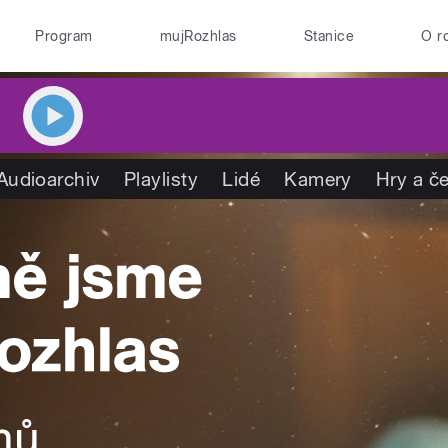
Program
mujRozhlas
Stanice
O r
Audioarchiv
Playlisty
Lidé
Kamery
Hry a č