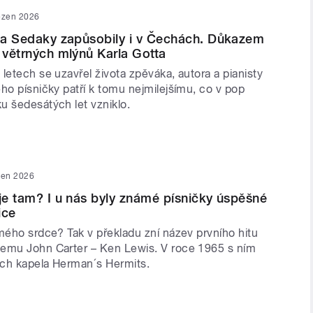
ezen 2026
ila Sedaky zapůsobily i v Čechách. Důkazem
ň větrných mlýnů Karla Gotta
letech se uzavřel života zpěváka, autora a pianisty
ho písničky patří k tomu nejmilejšímu, co v pop
u šedesátých let vzniklo.
zen 2026
 je tam? I u nás byly známé písničky úspěšné
ice
mého srdce? Tak v překladu zní název prvního hitu
emu John Carter – Ken Lewis. V roce 1965 s ním
ch kapela Herman´s Hermits.