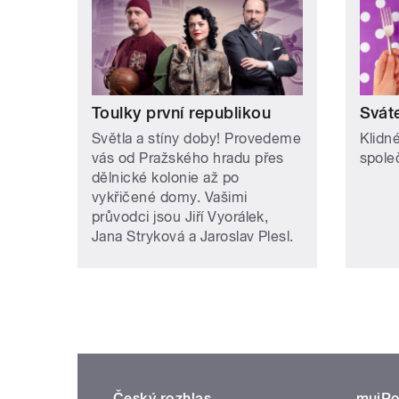
Toulky první republikou
Svát
Světla a stíny doby! Provedeme
Klidn
vás od Pražského hradu přes
spole
dělnické kolonie až po
vykřičené domy. Vašimi
průvodci jsou Jiří Vyorálek,
Jana Stryková a Jaroslav Plesl.
Český rozhlas
mujRo