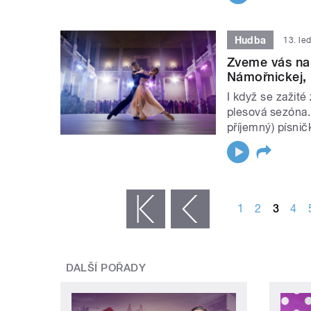
Hudba
13. le
Zveme vás na 
Námořnickej, 
I když se zažité 
plesová sezóna.
příjemný) písnič
STRÁNKY
1
2
3
4
« první
‹ předchozí
DALŠÍ POŘADY