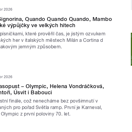
or 2026
Signorina, Quando Quando Quando, Mambo
lské výpůjčky ve velkých hitech
písničkami, které prověřil čas, je jistým ozvukem
ských her v italských městech Milán a Cortina d
 takovým jemným způsobem.
or 2026
asopust – Olympic, Helena Vondráčková,
toři, Úsvit i Babouci
tní finále, což nenecháme bez povšimnutí v
ných pro pořad Světla ramp. První je Karneval,
Olympic z první poloviny 70. let.