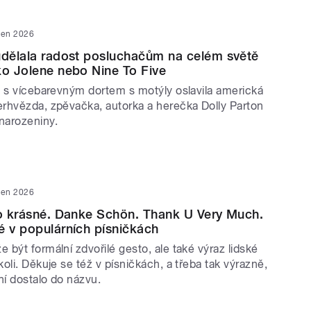
den 2026
udělala radost posluchačům na celém světě
ko Jolene nebo Nine To Five
, s vícebarevným dortem s motýly oslavila americká
rhvězda, zpěvačka, autorka a herečka Dolly Parton
narozeniny.
den 2026
to krásné. Danke Schön. Thank U Very Much.
é v populárních písničkách
být formální zdvořilé gesto, ale také výraz lidské
oli. Děkuje se též v písničkách, a třeba tak výrazně,
í dostalo do názvu.