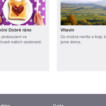
eční Dobré ráno
Vltavín
é probouzení ve
Co možná nevíte o kraji, 
čnosti našich osobností.
jsme doma.
zhlas
O nás