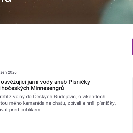
ezen 2026
 osvěžující jarní vody aneb Písničky
 jihočeských Minnesengrů
rátil z vojny do Českých Budějovic, o víkendech
artou mého kamaráda na chatu, zpívali a hráli písničky,
ovat před publikem“