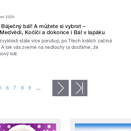
den 2026
Báječný bál! A můžete si vybrat –
Medvědí, Kočičí a dokonce i Bál v lapáku
zvyklosti stále více porušují, po Třech králích začíná
 A tak vás zveme na nedlouhý (a doufáme, že
kový bál.
5
6
7
8
9
…
následující ›
poslední »