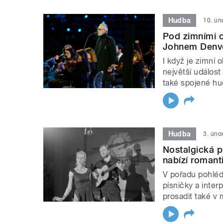
Hudba
10. ún
Pod zimními o
Johnem Denv
I když je zimní 
největší událost
také spojené hu
Hudba
3. úno
Nostalgická p
nabízí romant
V pořadu pohléd
písničky a inter
prosadit také v