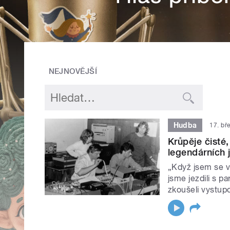
NEJNOVĚJŠÍ
Hudba
17. bř
Krůpěje čisté,
legendárních
„Když jsem se v
jsme jezdili s p
zkoušeli vystup