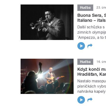
Hudba
23. ún
Buona Sera, 
Italiano – ita
Další schůzka s 
zimních olympij
´Ampezzo, a to
Hudba
16. ún
Když končí m
Hradišťan, Kan
Nastalo masopus
písničkách vybra
nahrávka kapely 