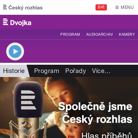
Přejít k hlavnímu obsahu
MENU
ŽIVĚ
PROGRAM
AUDIOARCHIV
KAMERY
Historie
Program
Pořady
Více
…