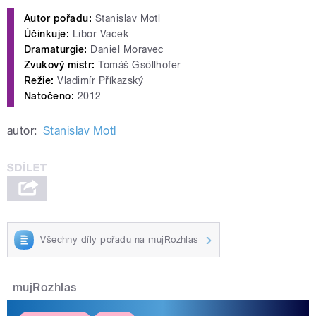
Autor pořadu:
Stanislav Motl
Účinkuje:
Libor Vacek
Dramaturgie:
Daniel Moravec
Zvukový mistr:
Tomáš Gsöllhofer
Režie:
Vladimír Příkazský
Natočeno:
2012
autor:
Stanislav Motl
Všechny díly pořadu na mujRozhlas
mujRozhlas