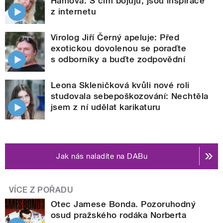
Hámová: S čím bojuju, jsou inspirace
z internetu
Virolog Jiří Černý apeluje: Před
exotickou dovolenou se poraďte
s odborníky a buďte zodpovědní
Leona Skleničková kvůli nové roli
studovala sebepoškozování: Nechtěla
jsem z ní udělat karikaturu
Jak nás naladíte na DABu
VÍCE Z POŘADU
Otec Jamese Bonda. Pozoruhodný
osud pražského rodáka Norberta