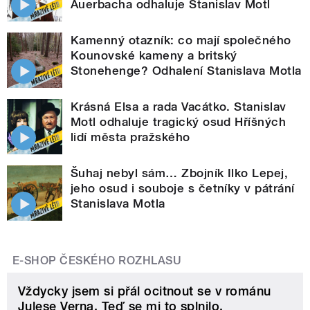
Auerbacha odhaluje Stanislav Motl
Kamenný otazník: co mají společného
Kounovské kameny a britský
Stonehenge? Odhalení Stanislava Motla
Krásná Elsa a rada Vacátko. Stanislav
Motl odhaluje tragický osud Hříšných
lidí města pražského
Šuhaj nebyl sám… Zbojník Ilko Lepej,
jeho osud i souboje s četníky v pátrání
Stanislava Motla
E-SHOP ČESKÉHO ROZHLASU
Vždycky jsem si přál ocitnout se v románu
Julese Verna. Teď se mi to splnilo.