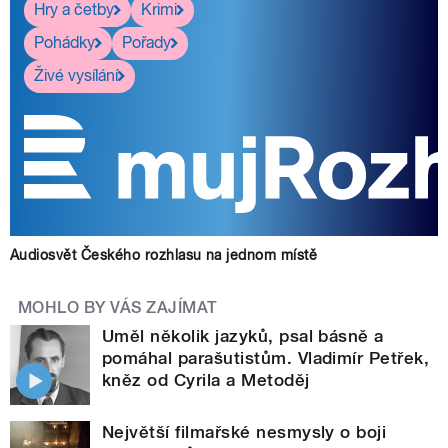
Hry a četby
Krimi
Pohádky
Pořady
Živé vysílání
Audiosvět Českého rozhlasu na jednom místě
MOHLO BY VÁS ZAJÍMAT
Uměl několik jazyků, psal básně a
pomáhal parašutistům. Vladimír Petřek,
kněz od Cyrila a Metoděj
Největší filmařské nesmysly o boji