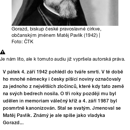
Gorazd, biskup české pravoslavné církve,
občanským jménem Matěj Pavlík (1942) |
Foto: ČTK
Je nám líto, ale k tomuto audiu již vypršela autorská práva.
V pátek 4. září 1942 pohlédl do tváře smrti. V té době
ho mnohé německy i česky píšící noviny označovaly
za jednoho z největších zločinců, které kdy tato země
na svých bedrech nosila. O tři roky později mu byl
udělen in memoriam válečný kříž a 4. září 1987 byl
posmrtně kanonizován. Stal se svatým. Jmenoval se
Matěj Pavlík. Známý je ale spíše jako vladyka
Gorazd...