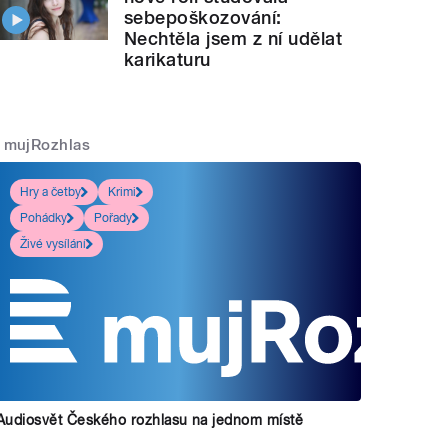
sebepoškozování:
Nechtěla jsem z ní udělat
karikaturu
mujRozhlas
Hry a četby
Krimi
Pohádky
Pořady
Živé vysílání
Audiosvět Českého rozhlasu na jednom místě