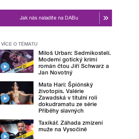
Jak nás naladíte na DABu
VÍCE O TÉMATU
Miloš Urban: Sedmikostelí.
Moderní gotický krimi
román čtou Jiří Schwarz a
Jan Novotný
Mata Hari: Špiónský
životopis. Valérie
Zawadská v titulní roli
dokudramatu ze série
Příběhy slavných
Taxikář. Záhada zmizení
muže na Vysočině