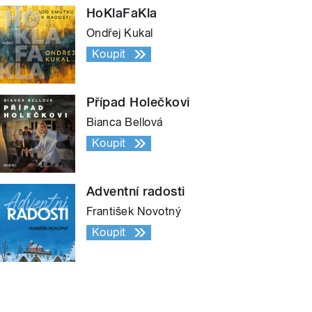
HoKlaFaKla
Ondřej Kukal
Koupit
Případ Holečkovi
Bianca Bellová
Koupit
Adventní radosti
František Novotný
Koupit