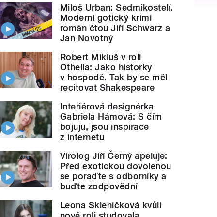
Miloš Urban: Sedmikostelí.
Moderní gotický krimi
román čtou Jiří Schwarz a
Jan Novotný
Robert Mikluš v roli
Othella: Jako historky
v hospodě. Tak by se měl
recitovat Shakespeare
Interiérová designérka
Gabriela Hámová: S čím
bojuju, jsou inspirace
z internetu
Virolog Jiří Černý apeluje:
Před exotickou dovolenou
se poraďte s odborníky a
buďte zodpovědní
Leona Skleničková kvůli
nové roli studovala