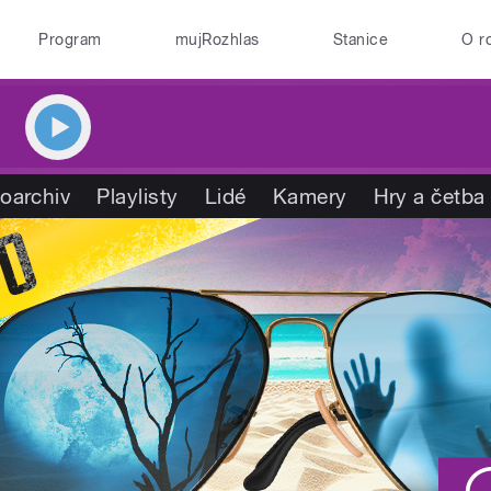
Program
mujRozhlas
Stanice
O r
oarchiv
Playlisty
Lidé
Kamery
Hry a četba