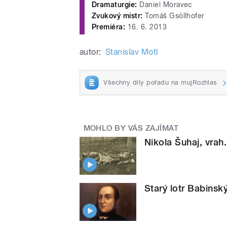
Dramaturgie:
Daniel Moravec
Zvukový mistr:
Tomáš Gsöllhofer
Premiéra:
16. 6. 2013
autor:
Stanislav Motl
Všechny díly pořadu na mujRozhlas
MOHLO BY VÁS ZAJÍMAT
Nikola Šuhaj, vrah
Starý lotr Babinsk