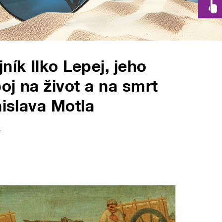
ík Ilko Lepej, jeho
oj na život a na smrt
nislava Motla
.