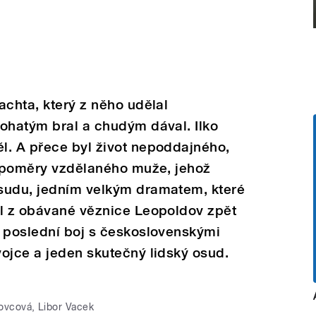
achta, který z něho udělal
ohatým bral a chudým dával. Ilko
l. A přece byl život nepoddajného,
í poměry vzdělaného muže, jehož
sudu, jedním velkým dramatem, které
kl z obávané věznice Leopoldov zpět
l poslední boj s československými
ojce a jeden skutečný lidský osud.
kovcová, Libor Vacek