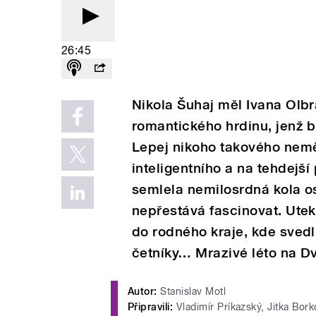
26:45
Nikola Šuhaj měl Ivana Olbr
romantického hrdinu, jenž b
Lepej nikoho takového nemě
inteligentního a na tehdejš
semlela nemilosrdná kola o
nepřestává fascinovat. Ute
do rodného kraje, kde sved
četníky… Mrazivé léto na Dv
Autor:
Stanislav Motl
Připravili:
Vladimír Príkazský, Jitka Bor