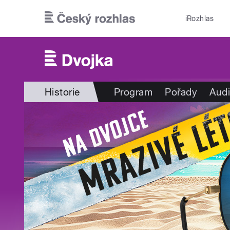
Přejít k hlavnímu obsahu
iRozhlas
Historie
Program
Pořady
Audi