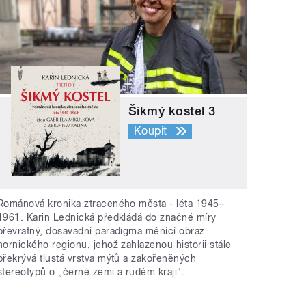
Šikmý kostel 3
Koupit
Románová kronika ztraceného města - léta 1945–
1961. Karin Lednická předkládá do značné míry
převratný, dosavadní paradigma měnící obraz
hornického regionu, jehož zahlazenou historii stále
překrývá tlustá vrstva mýtů a zakořeněných
stereotypů o „černé zemi a rudém kraji“.