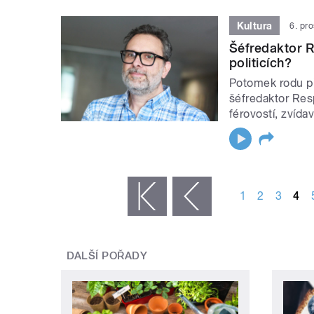
Kultura
6. pr
Šéfredaktor R
politicích?
Potomek rodu př
šéfredaktor Res
férovostí, zvídav
STRÁNKY
1
2
3
4
« první
‹ předchozí
DALŠÍ POŘADY