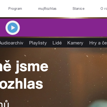
Program
mujRozhlas
Stanice
O r
Audioarchiv
Playlisty
Lidé
Kamery
Hry a č