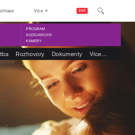
ozhlase
Více
ŽIVĚ
PROGRAM
AUDIOARCHIV
KAMERY
etba
Rozhovory
Dokumenty
Více
…