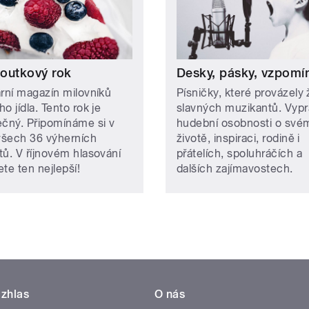
outkový rok
Desky, pásky, vzpomí
ární magazín milovníků
Písničky, které provázely 
o jídla. Tento rok je
slavných muzikantů. Vypr
ečný. Připomínáme si v
hudební osobnosti o své
šech 36 výherních
životě, inspiraci, rodině i
tů. V říjnovém hlasování
přátelích, spoluhráčích a
te ten nejlepší!
dalších zajímavostech.
zhlas
O nás