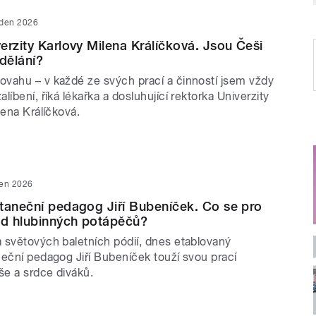
eden 2026
erzity Karlovy Milena Králíčková. Jsou Češi
zdělání?
vahu – v každé ze svých prací a činností jsem vždy
líbení, říká lékařka a dosluhující rektorka Univerzity
lena Králíčková.
den 2026
taneční pedagog Jiří Bubeníček. Co se pro
od hlubinných potápěčů?
 světových baletních pódií, dnes etablovaný
neční pedagog Jiří Bubeníček touží svou prací
e a srdce diváků.