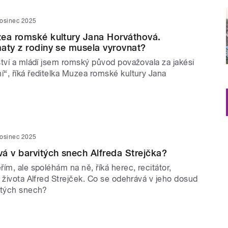
rosinec 2025
ea romské kultury Jana Horváthová.
aty z rodiny se musela vyrovnat?
ství a mládí jsem romský původ považovala za jakési
“, říká ředitelka Muzea romské kultury Jana
rosinec 2025
á v barvitých snech Alfreda Strejčka?
ím, ale spoléhám na ně, říká herec, recitátor,
 života Alfred Strejček. Co se odehrává v jeho dosud
itých snech?