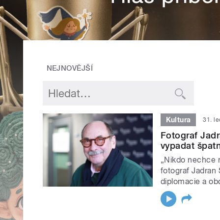
NEJNOVĚJŠÍ
Kultura
31. l
Fotograf Jadr
vypadat špat
„Nikdo nechce n
fotograf Jadran 
diplomacie a ob