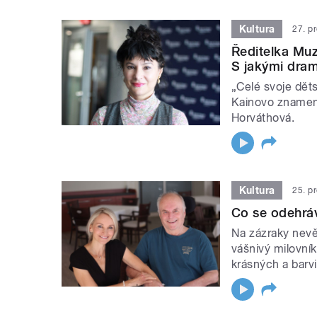
Kultura
27. p
Ředitelka Muz
S jakými dram
„Celé svoje dět
Kainovo znamení
Horváthová.
Kultura
25. p
Co se odehráv
Na zázraky nevěř
vášnivý milovník
krásných a barv