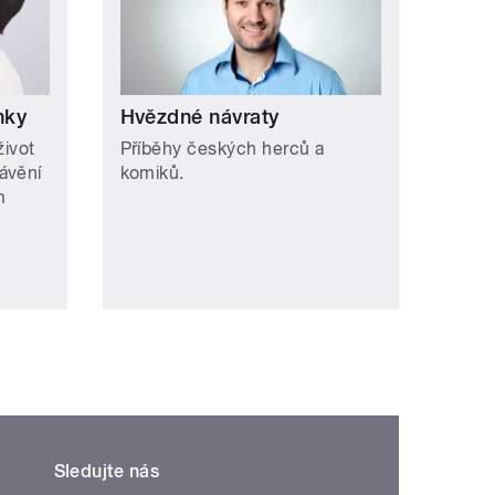
nky
Hvězdné návraty
život
Příběhy českých herců a
ávění
komiků.
m
Sledujte nás