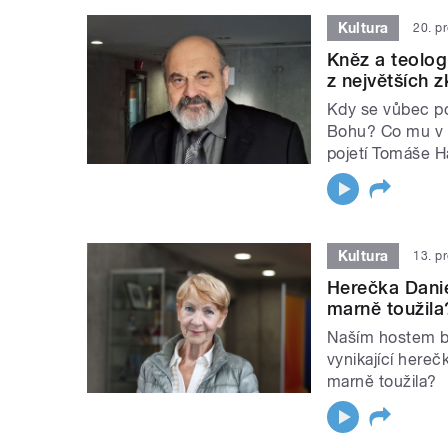
Kultura
20. p
Kněz a teolog
z největších 
Kdy se vůbec po
Bohu? Co mu v ž
pojetí Tomáše H
Kultura
13. p
Herečka Daniel
marně toužila
Naším hostem bud
vynikající hereč
marně toužila?