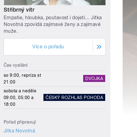
Stříbrný vítr
Empatie, hloubka, poutavost i dojetí… Jitka
Novotná zpovídá zajímavé ženy a zajímavé
muže.
Více o pořadu
Čas vysílání
so 9:00, repríza st
DVOJKA
21:00
sobota a neděle
09:00, 05:00 a
ČESKÝ ROZHLAS POHODA
18:00
Pořad připravují
Jitka Novotná