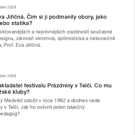
eden 2026
a Jiřičná. Čím si ji podmanily obory, jako
ebo statika?
ektovanějších a nejvlivnějších osobností současné
designu, zároveň skromná, optimistická a nekonečně
, Prof. Eva Jiřičná.
eden 2026
akladatel festivalu Prázdniny v Telči. Co mu
žské kluby?
ný Medvěd založil v roce 1982 a dodnes vede
y v Telči. Jak ho ovlivnil jeden báječný
pedagog?