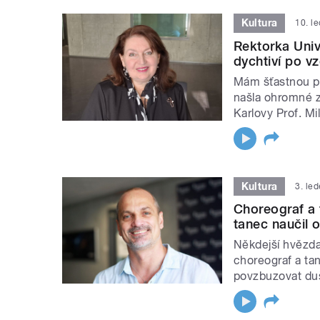
Kultura
10. l
Rektorka Univ
dychtiví po v
Mám šťastnou po
našla ohromné za
Karlovy Prof. Mi
Kultura
3. le
Choreograf a 
tanec naučil 
Někdejší hvězda
choreograf a ta
povzbuzovat duš