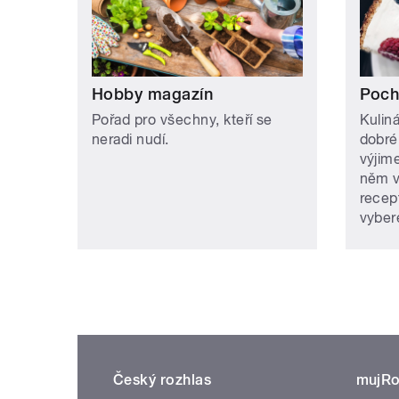
Hobby magazín
Poch
Pořad pro všechny, kteří se
Kulin
neradi nudí.
dobréh
výjim
něm v
recep
vybere
Český rozhlas
mujRo