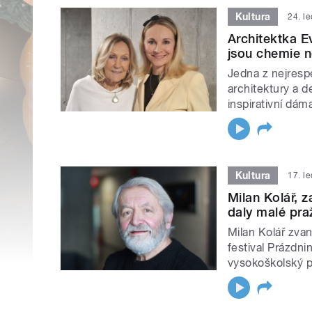
Kultura
24. l
Architektka Ev
jsou chemie n
Jedna z nejresp
architektury a 
inspirativní dáma
Kultura
17. l
Milan Kolář, z
daly malé pra
Milan Kolář zva
festival Prázdnin
vysokoškolský 