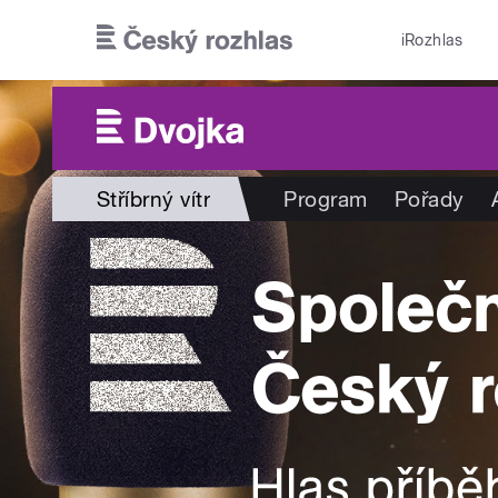
Přejít k hlavnímu obsahu
iRozhlas
Stříbrný vítr
Program
Pořady