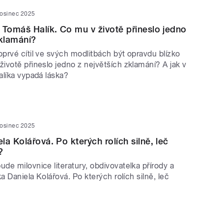
rosinec 2025
 Tomáš Halík. Co mu v životě přineslo jedno
zklamání?
prvé cítil ve svých modlitbách být opravdu blízko
ivotě přineslo jedno z největších zklamání? A jak v
alíka vypadá láska?
rosinec 2025
a Kolářová. Po kterých rolích silně, leč
?
e milovnice literatury, obdivovatelka přírody a
ka Daniela Kolářová. Po kterých rolích silně, leč