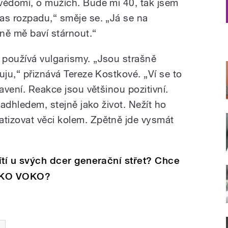
vědomí, o mužích. Bude mi 40, tak jsem
as rozpadu,“ směje se. „Já se na
zně mě baví stárnout.“
používá vulgarismy. „Jsou strašně
uju,“ přiznává Tereze Kostkové. „Ví se to
ravení. Reakce jsou většinou pozitivní.
nadhledem, stejně jako život. Nežít ho
tizovat věci kolem. Zpětně jde vysmát
Cítí u svých dcer generační střet? Chce
ČOKO VOKO?