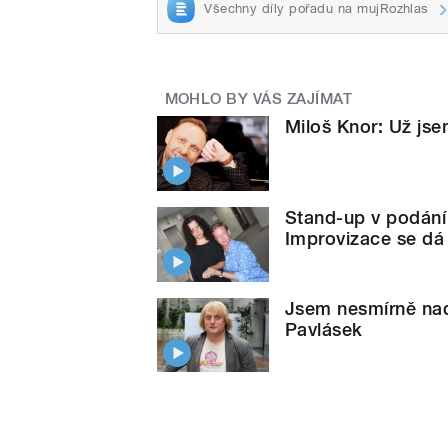
Všechny díly pořadu na mujRozhlas
MOHLO BY VÁS ZAJÍMAT
Miloš Knor: Už jse
Stand-up v podání
Improvizace se dá 
Jsem nesmírně nad
Pavlásek