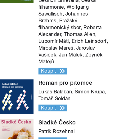
Bedřich Smetana, Česká
filharmonie, Wolfgang
Sawallisch, Johannes
Brahms, Pražský
filharmonický sbor, Roberta
Alexander, Thomas Allen,
Lubomír Mátl, Erich Leinsdorf,
Miroslav Mareš, Jaroslav
Vašíček, Jan Málek, Zbyněk
Matějů
Koupit
Román pro pitomce
Lukáš Balabán, Šimon Krupa,
Tomáš Soldán
Koupit
Sladké Česko
Patrik Rozehnal