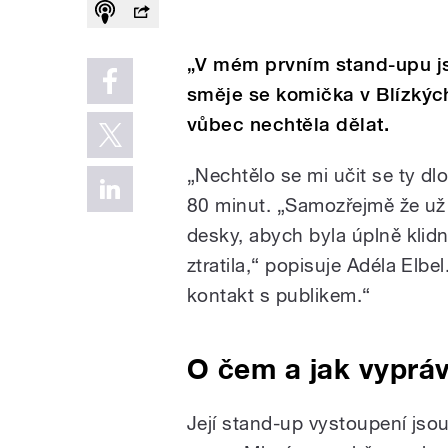
„V mém prvním stand-upu js
směje se komička v Blízkýc
vůbec nechtěla dělat.
„Nechtělo se mi učit se ty dlo
80 minut. „Samozřejmě že už
desky, abych byla úplně kli
ztratila,“ popisuje Adéla Elbe
kontakt s publikem.“
O čem a jak vypráv
Její stand-up vystoupení jsou