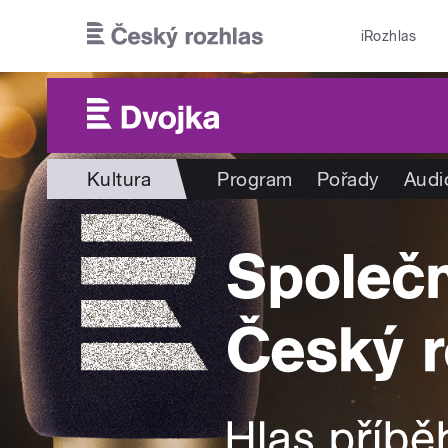
Přejít k hlavnímu obsahu
iRozhlas
Kultura
Program
Pořady
Audi