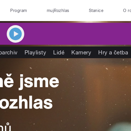
Program
mujRozhlas
Stanice
O r
oarchiv
Playlisty
Lidé
Kamery
Hry a četba