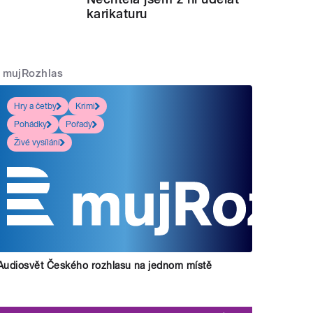
karikaturu
mujRozhlas
Hry a četby
Krimi
Pohádky
Pořady
Živé vysílání
Audiosvět Českého rozhlasu na jednom místě