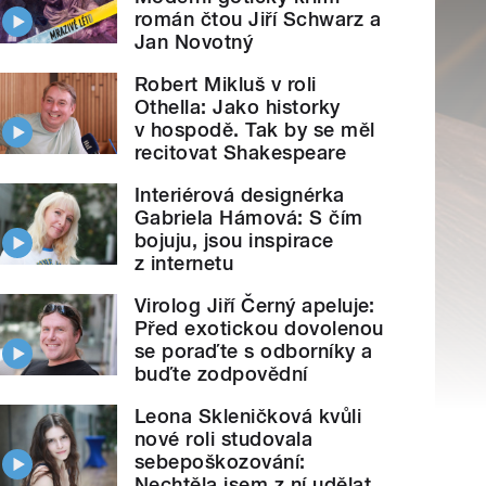
román čtou Jiří Schwarz a
Jan Novotný
Robert Mikluš v roli
Othella: Jako historky
v hospodě. Tak by se měl
recitovat Shakespeare
Interiérová designérka
Gabriela Hámová: S čím
bojuju, jsou inspirace
z internetu
Virolog Jiří Černý apeluje:
Před exotickou dovolenou
se poraďte s odborníky a
buďte zodpovědní
Leona Skleničková kvůli
nové roli studovala
sebepoškozování:
Nechtěla jsem z ní udělat