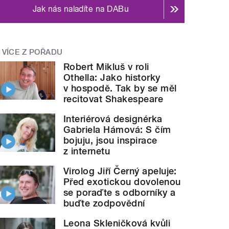
Jak nás naladíte na DABu
VÍCE Z POŘADU
Robert Mikluš v roli
Othella: Jako historky
v hospodě. Tak by se měl
recitovat Shakespeare
Interiérová designérka
Gabriela Hámová: S čím
bojuju, jsou inspirace
z internetu
Virolog Jiří Černý apeluje:
Před exotickou dovolenou
se poraďte s odborníky a
buďte zodpovědní
Leona Skleničková kvůli