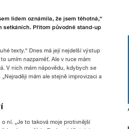
em lidem oznámila, že jsem těhotná,“
h setkáních. Přitom původně stand-up
uhé texty.“ Dnes má její nejdelší výstup
 to umím nazpaměť. Ale v ruce mám
dná. V nich mám nápovědu, kdybych se
l. „Nejraději mám ale stejně improvizaci a
í
 o ní. „Je to taková moje protivnější