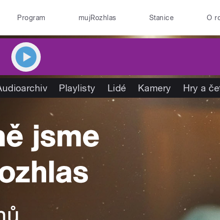
Program
mujRozhlas
Stanice
O r
Audioarchiv
Playlisty
Lidé
Kamery
Hry a če