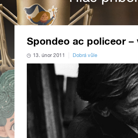
Spondeo ac policeor – 
13. únor 2011
Dobrá vůle