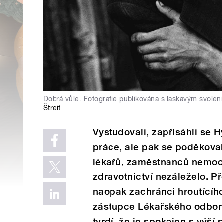
Dobrá vůle. Fotografie publikována s laskavým svolením
Štreit
Vystudovali, zapřísáhli se 
práce, ale pak se poděkoval
lékařů, zaměstnanců nemoc
zdravotnictví nezáleželo. Př
naopak zachránci hroutícího
zástupce Lékařského odbor
tvrdí, že je spokojen s výší