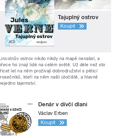
Tajuplný ostrov
Koupit
Lincolnův ostrov nikdo nikdy na mapě nenašel, a
přece ho znají lidé na celém světě. Už déle než sto
třicet let na něm prožívají dobrodružství s pěticí
trosečníků, kteří na něm našli útočiště, a hlavně
nejedno tajemství.
Denár v dívčí dlani
Václav Erben
Koupit