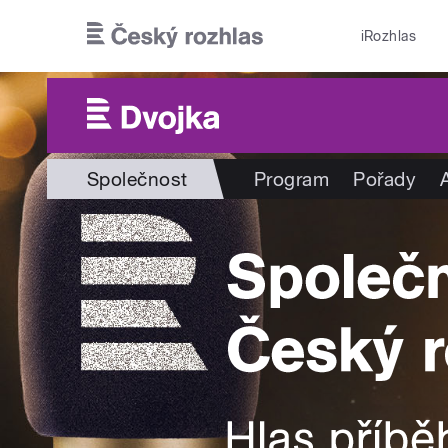
Přejít k hlavnímu obsahu
iRozhlas
Společnost
Program
Pořady