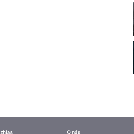
zhlas
O nás