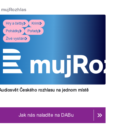
mujRozhlas
Hry a četby
Krimi
Pohádky
Pořady
Živé vysílání
 z nich tvrdí, že chtějí být naopak zachránci hroutíc
Audiosvět Českého rozhlasu na jednom místě
Jak nás naladíte na DABu