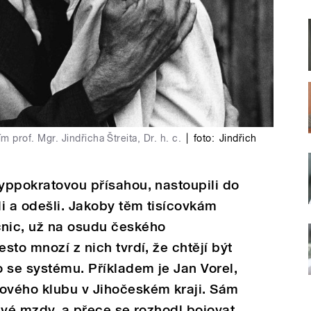
 prof. Mgr. Jindřicha Štreita, Dr. h. c.
|
foto:
Jindřich
Hyppokratovou přísahou, nastoupili do
i a odešli. Jakoby těm tisícovkám
nic, už na osudu českého
esto mnozí z nich tvrdí, že chtějí být
 se systému. Příkladem je Jan Vorel,
ového klubu v Jihočeském kraji. Sám
 své mzdy, a přece se rozhodl bojovat