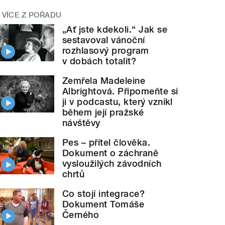
VÍCE Z POŘADU
„Ať jste kdekoli.“ Jak se
sestavoval vánoční
rozhlasový program
v dobách totalit?
Zemřela Madeleine
Albrightová. Připomeňte si
ji v podcastu, který vznikl
během její pražské
návštěvy
Pes – přítel člověka.
Dokument o záchraně
vysloužilých závodních
chrtů
Co stojí integrace?
Dokument Tomáše
Černého