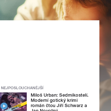
NEJPOSLOUCHANĚJŠÍ
Miloš Urban: Sedmikostelí.
Moderní gotický krimi
román čtou Jiří Schwarz a
Jan Novotný