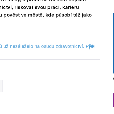
ctví, riskovat svou práci, kariéru
u pověst ve městě, kde působí též jako
ů už nezáleželo na osudu zdravotnictví. Přesto mnozí
kařů už nezáleželo na osudu
mnozí z nich tvrdí, že chtějí
hroutícího se systému.
el, zástupce Lékařského
ihočeském kraji.