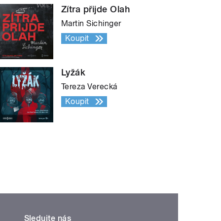
Zítra přijde Olah
Martin Sichinger
Koupit
Lyžák
Tereza Verecká
Koupit
Sledujte nás