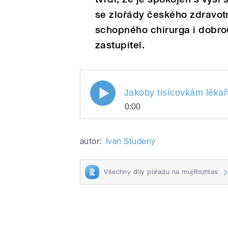
se zlořády českého zdravotni
schopného chirurga i dobro
zastupitel.
Jakoby tisícovkám lékař
0:00
Jakoby tisícovkám lé
Play
zdravotnictví. Přesto 
autor:
Ivan Studený
být naopak zachránci 
Příkladem je Jan Vor
odborového klubu v J
Všechny díly pořadu na mujRozhlas