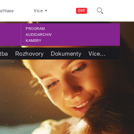
ozhlase
Více
ŽIVĚ
PROGRAM
AUDIOARCHIV
KAMERY
tba
Rozhovory
Dokumenty
Více
…