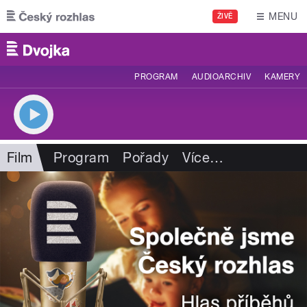
Přejít k hlavnímu obsahu
MENU
ŽIVĚ
PROGRAM
AUDIOARCHIV
KAMERY
Film
Program
Pořady
Více
…