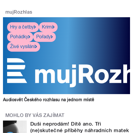
mujRozhlas
Hry a četby
Krimi
Pohádky
Pořady
Živé vysílání
Audiosvět Českého rozhlasu na jednom místě
MOHLO BY VÁS ZAJÍMAT
Duši neprodám! Dítě ano. Tři
(ne)skutečné příběhy náhradních matek