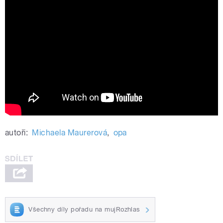
Sperminátoři: HD Trailer (2025)
autoři:
Michaela Maurerová
,
opa
Všechny díly pořadu na mujRozhlas