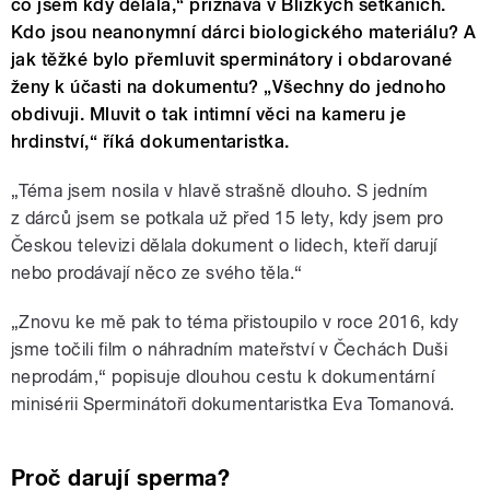
co jsem kdy dělala,“ přiznává v Blízkých setkáních.
Kdo jsou neanonymní dárci biologického materiálu? A
jak těžké bylo přemluvit sperminátory i obdarované
ženy k účasti na dokumentu? „Všechny do jednoho
obdivuji. Mluvit o tak intimní věci na kameru je
hrdinství,“ říká dokumentaristka.
„Téma jsem nosila v hlavě strašně dlouho. S jedním
z dárců jsem se potkala už před 15 lety, kdy jsem pro
Českou televizi dělala dokument o lidech, kteří darují
nebo prodávají něco ze svého těla.“
„Znovu ke mě pak to téma přistoupilo v roce 2016, kdy
jsme točili film o náhradním mateřství v Čechách Duši
neprodám,“ popisuje dlouhou cestu k dokumentární
minisérii Sperminátoři dokumentaristka Eva Tomanová.
Proč darují sperma?