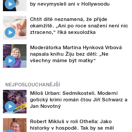
by nevymysleli ani v Hollywoodu
Chtít dítě neznamená, že přijde
okamžitě. „Ani po roce snažení není nic
ztraceno,“ říká sexuoložka
Moderátorka Martina Hynková Vrbová
napsala knihu Žiju bez dětí: „Ne
všechny máme být matky“
NEJPOSLOUCHANĚJŠÍ
Miloš Urban: Sedmikostelí. Moderní
gotický krimi román čtou Jiří Schwarz a
Jan Novotný
Robert Mikluš v roli Othella: Jako
historky v hospodě. Tak by se měl