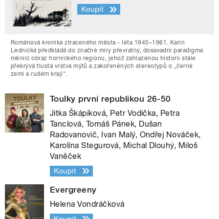
Koupit
Románová kronika ztraceného města - léta 1945–1961. Karin
Lednická předkládá do značné míry převratný, dosavadní paradigma
měnící obraz hornického regionu, jehož zahlazenou historii stále
překrývá tlustá vrstva mýtů a zakořeněných stereotypů o „černé
zemi a rudém kraji“.
Toulky první republikou 26-50
Jitka Škápíková, Petr Vodička, Petra
Tanclová, Tomáš Pánek, Dušan
Radovanovič, Ivan Malý, Ondřej Nováček,
Karolína Stegurová, Michal Dlouhý, Miloš
Vaněček
Koupit
Evergreeny
Helena Vondráčková
Koupit