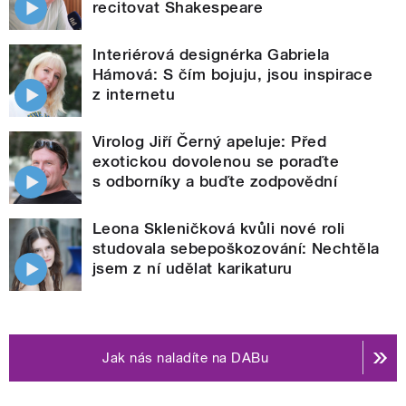
recitovat Shakespeare
Interiérová designérka Gabriela
Hámová: S čím bojuju, jsou inspirace
z internetu
Virolog Jiří Černý apeluje: Před
exotickou dovolenou se poraďte
s odborníky a buďte zodpovědní
Leona Skleničková kvůli nové roli
studovala sebepoškozování: Nechtěla
jsem z ní udělat karikaturu
Jak nás naladíte na DABu