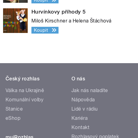
Hurvínkovy příhody 5
Miloš Kirschner a Helena Štáchová
Koupit
Český rozhlas
O nás
Válka na Ukrajině
Jak nás naladíte
Komunální volby
Nápověda
Stanice
Lidé v rádiu
eShop
Kariéra
Kontakt
Rozhlasový poplatek
mujRozhlas