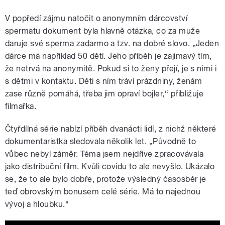
V popředí zájmu natočit o anonymním dárcovství
spermatu dokument byla hlavně otázka, co za muže
daruje své sperma zadarmo a tzv. na dobré slovo. „Jeden
dárce má například 50 dětí. Jeho příběh je zajímavý tím,
že netrvá na anonymitě. Pokud si to ženy přejí, je s nimi i
s dětmi v kontaktu. Děti s ním tráví prázdniny, ženám
zase různě pomáhá, třeba jim opraví bojler,“ přibližuje
filmařka.
Čtyřdílná série nabízí příběh dvanácti lidí, z nichž některé
dokumentaristka sledovala několik let. „Původně to
vůbec nebyl záměr. Téma jsem nejdříve zpracovávala
jako distribuční film. Kvůli covidu to ale nevyšlo. Ukázalo
se, že to ale bylo dobře, protože výsledný časosběr je
teď obrovským bonusem celé série. Má to najednou
vývoj a hloubku.“