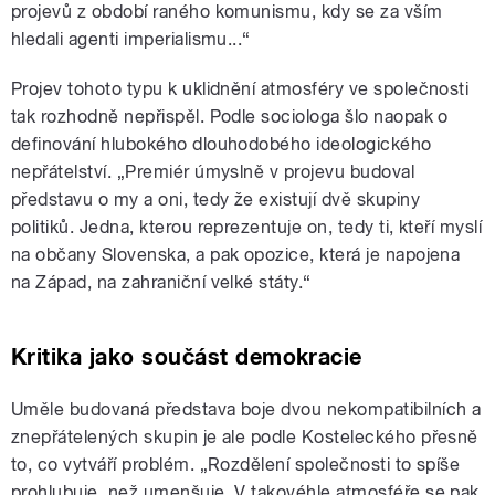
projevů z období raného komunismu, kdy se za vším
hledali agenti imperialismu...“
Projev tohoto typu k uklidnění atmosféry ve společnosti
tak rozhodně nepřispěl. Podle sociologa šlo naopak o
definování hlubokého dlouhodobého ideologického
nepřátelství. „Premiér úmyslně v projevu budoval
představu o my a oni, tedy že existují dvě skupiny
politiků. Jedna, kterou reprezentuje on, tedy ti, kteří myslí
na občany Slovenska, a pak opozice, která je napojena
na Západ, na zahraniční velké státy.“
Kritika jako součást demokracie
Uměle budovaná představa boje dvou nekompatibilních a
znepřátelených skupin je ale podle Kosteleckého přesně
to, co vytváří problém. „Rozdělení společnosti to spíše
prohlubuje, než umenšuje. V takovéhle atmosféře se pak