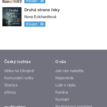
Koupit
Druhá strana řeky
Nora Eckhardtová
Koupit
Český rozhlas
O nás
Válka na Ukrajině
Jak nás naladíte
Komunální volby
Nápověda
Stanice
Lidé v rádiu
eShop
Kariéra
Kontakt
Rozhlasový poplatek