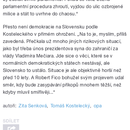
parlamentní procedura zhroutí, vyjdou do ulic ozbrojené
milice a stát to uvrhne do chaosu.“
Přesto není demokracie na Slovensku podle
Kosteleckého v přímém ohrožení. „Na to je, myslím, příliš
zavedená. Přečkala už mnoho jiných rizikových situací,
jako byl třeba únos prezidentova syna do zahraničí za
vlády Vladimíra Mečiara. Jde sice o věci, které se v
normálních demokratických státech nestávají, ale
Slovensko to ustálo. Situace je ale objektivně horší než
před 10 lety. A Robert Fico bohužel svým projevem udal
směr, kdy bude zasypávání příkopů mnohem těžší, než
kdyby mluvil smířlivěji...“
autoři:
Zita Senková
,
Tomáš Kostelecký
,
opa