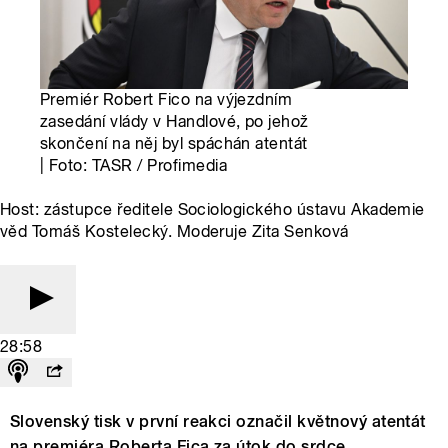
Premiér Robert Fico na výjezdním
zasedání vlády v Handlové, po jehož
skončení na něj byl spáchán atentát
| Foto: TASR / Profimedia
Host: zástupce ředitele Sociologického ústavu Akademie
věd Tomáš Kostelecký. Moderuje Zita Senková
28:58
Slovenský tisk v první reakci označil květnový atentát
na premiéra Roberta Fica za útok do srdce