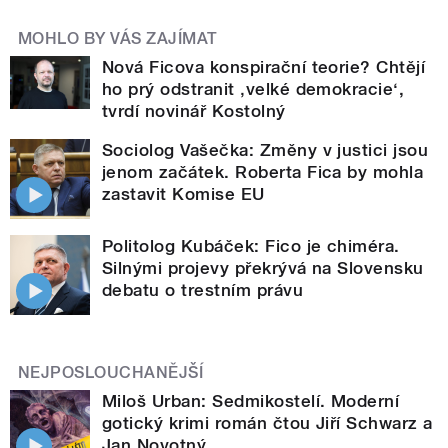
MOHLO BY VÁS ZAJÍMAT
Nová Ficova konspirační teorie? Chtějí
ho prý odstranit ‚velké demokracie‘,
tvrdí novinář Kostolný
Sociolog Vašečka: Změny v justici jsou
jenom začátek. Roberta Fica by mohla
zastavit Komise EU
Politolog Kubáček: Fico je chiméra.
Silnými projevy překrývá na Slovensku
debatu o trestním právu
NEJPOSLOUCHANĚJŠÍ
Miloš Urban: Sedmikostelí. Moderní
gotický krimi román čtou Jiří Schwarz a
Jan Novotný