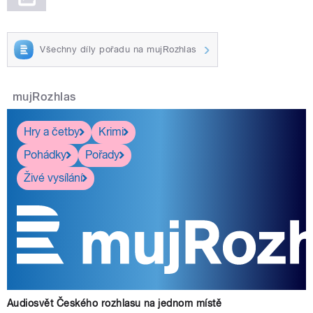
Všechny díly pořadu na mujRozhlas
mujRozhlas
Hry a četby
Krimi
Pohádky
Pořady
Živé vysílání
Audiosvět Českého rozhlasu na jednom místě