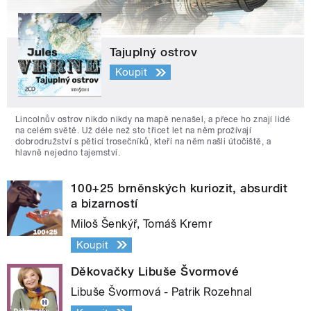
Tajuplný ostrov
Koupit
Lincolnův ostrov nikdo nikdy na mapě nenašel, a přece ho znají lidé
na celém světě. Už déle než sto třicet let na něm prožívají
dobrodružství s pěticí trosečníků, kteří na něm našli útočiště, a
hlavně nejedno tajemství.
100+25 brněnských kuriozit, absurdit
a bizarností
Miloš Šenkýř, Tomáš Kremr
Koupit
Děkovačky Libuše Švormové
Libuše Švormová - Patrik Rozehnal