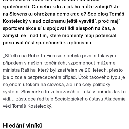
společnosti. Co nebo kdo a jak ho může zahojit? Je
na Slovensku ohrožena demokracie? Sociolog Tomáš
Kostelecký v audiozáznamu ještě vysvětlí, proč mají
sportovní akce sílu spojovat lidi alespoň na čas, a
zamyslí se i nad tím, které momenty mají potenciál
posouvat část společnosti k optimismu.
„Střelba na Roberta Fica sice nebyla prvním takovým
případem v našich končinách, vzpomenout můžeme
ministra Rašína, který byl zastřelen ve 20. letech, přesto
jde o zcela bezprecedentní případ. Útok takového typu je
nejenom útokem na člověka, ale i na celý politický
systém. Slovensko to velmi zasáhlo,“ říká v pořadu Jak to
vidí… zástupce ředitele Sociologického ústavu Akademie
věd Tomáš Kostelecký.
Hledání viníků