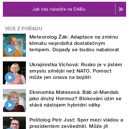
Jak nás naladíte na DABu
VÍCE Z POŘADU
Meteorolog Žák: Adaptace na změnu
klimatu neprobíhá dostatečným
tempem. Dopady se budou nabalovat
Ukrajinistka Víchová: Rusko je v jistém
smyslu silnější než NATO. Pomoct
může jen únava na bojišti
Ekonomka Matesová: Báb al-Mandab
jako druhý Hormuz? Blokování úžin se
stává nástojem hybridní války
Politolog Petr Just: Spor mezi vládou a
prezidentem zevšedněl. Může jít