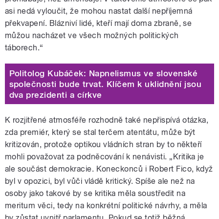
asi nedá vyloučit, že mohou nastat další nepříjemná
překvapení. Blázniví lidé, kteří mají doma zbraně, se
můžou nacházet ve všech možných politických
táborech.“
Politolog Kubáček: Napnelismus ve slovenské
společnosti bude trvat. Klíčem k uklidnění jsou
dva prezidenti a církve
K rozjitřené atmosféře rozhodně také nepřispívá otázka,
zda premiér, který se stal terčem atentátu, může být
kritizován, protože optikou vládních stran by to někteří
mohli považovat za podněcování k nenávisti. „Kritika je
ale součást demokracie. Koneckonců i Robert Fico, když
byl v opozici, byl vůči vládě kritický. Spíše ale než na
osoby jako takové by se kritika měla soustředit na
meritum věci, tedy na konkrétní politické návrhy, a měla
by zůstat uvnitř parlamentu. Pokud se totiž běžná