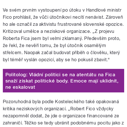
Ve svém prvním vystoupení po útoku v Handlové ministr
Fico prohlásil, že vůči útočníkovi necítí nenávist. Zároveň
ho ale označil za aktivistu frustrované slovenské opozice.
Kritizoval umělce a neziskové organizace. „Z projevu
Roberta Fica jsem byl velmi zklamaný. Především proto,
že řekl, že nevěří tomu, že byl útočník osamělým
střelcem. Naopak začal budovat příběh o člověku, který
byl téměř vyslán opozicí, aby se ho pokusil zbavit.“
Politolog: Vládní politici se na atentátu na Fica
snaží získat politické body. Emoce mají uklidnit,
ne eskalovat
Pozoruhodná byla podle Kosteleckého také opakovaná
kritika neziskových organizací. „Robert Fico vždycky
nezapomněl dodat, že jde o organizace financované ze
zahraničí. Těžko se tedy ubránit podobnému pocitu jako z