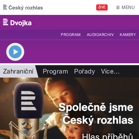
Přejít k hlavnímu obsahu
MENU
ŽIVĚ
PROGRAM
AUDIOARCHIV
KAMERY
Zahraniční
Program
Pořady
Více
…