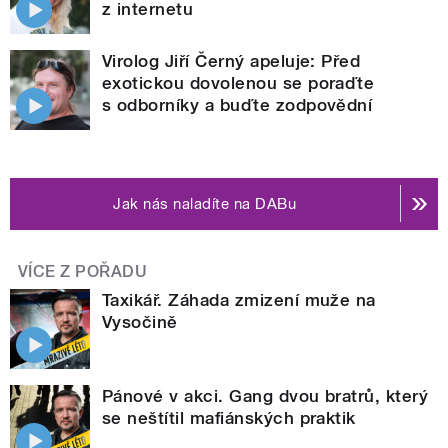
z internetu
Virolog Jiří Černý apeluje: Před
exotickou dovolenou se poraďte
s odborníky a buďte zodpovědní
Jak nás naladíte na DABu
VÍCE Z POŘADU
Taxikář. Záhada zmizení muže na
Vysočině
Pánové v akci. Gang dvou bratrů, který
se neštítil mafiánských praktik