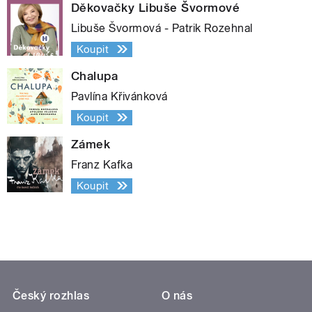
Děkovačky Libuše Švormové
Libuše Švormová - Patrik Rozehnal
Koupit
Chalupa
Pavlína Křivánková
Koupit
Zámek
Franz Kafka
Koupit
Český rozhlas
O nás