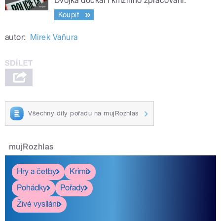
Dvojka dočkal i knižního zpracování.
Koupit
autor:
Mirek Vaňura
Všechny díly pořadu na mujRozhlas
mujRozhlas
Hry a četby
Krimi
Pohádky
Pořady
Živé vysílání