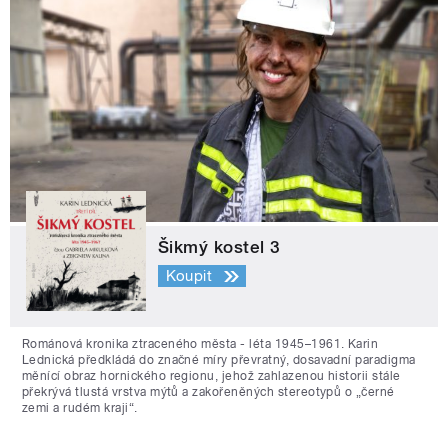
Šikmý kostel 3
Koupit
Románová kronika ztraceného města - léta 1945–1961. Karin
Lednická předkládá do značné míry převratný, dosavadní paradigma
měnící obraz hornického regionu, jehož zahlazenou historii stále
překrývá tlustá vrstva mýtů a zakořeněných stereotypů o „černé
zemi a rudém kraji“.