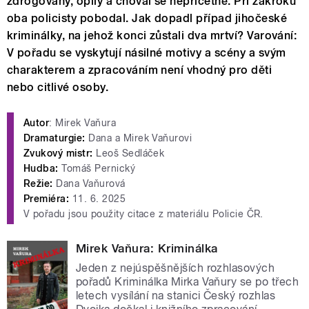
zdrogovaný, opilý a choval se nepříčetně. Při zákroku
oba policisty pobodal. Jak dopadl případ jihočeské
kriminálky, na jehož konci zůstali dva mrtví? Varování:
V pořadu se vyskytují násilné motivy a scény a svým
charakterem a zpracováním není vhodný pro děti
nebo citlivé osoby.
Autor
: Mirek Vaňura
Dramaturgie:
Dana a Mirek Vaňurovi
Zvukový mistr:
Leoš Sedláček
Hudba:
Tomáš Pernický
Režie:
Dana Vaňurová
Premiéra:
11. 6. 2025
V pořadu jsou použity citace z materiálu Policie ČR.
Mirek Vaňura: Kriminálka
Jeden z nejúspěšnějších rozhlasových
pořadů Kriminálka Mirka Vaňury se po třech
letech vysílání na stanici Český rozhlas