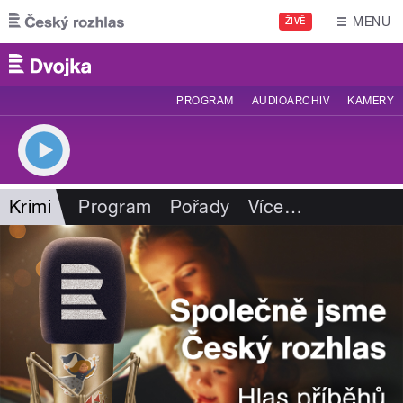
Přejít k hlavnímu obsahu
MENU
ŽIVĚ
PROGRAM
AUDIOARCHIV
KAMERY
Krimi
Program
Pořady
Více
…