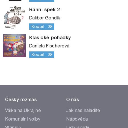
Ranní špek 2
Dalibor Gondík
Koupit
Klasické pohádky
Daniela Fischerová
Koupit
Český rozhlas
O nás
Válka na Ukrajině
Jak nás naladíte
Komunální volby
Nápověda
Stanice
Lidé v rádiu