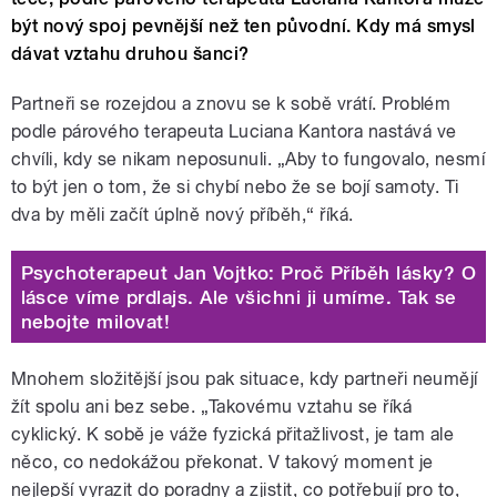
být nový spoj pevnější než ten původní. Kdy má smysl
dávat vztahu druhou šanci?
Partneři se rozejdou a znovu se k sobě vrátí. Problém
podle párového terapeuta Luciana Kantora nastává ve
chvíli, kdy se nikam neposunuli. „Aby to fungovalo, nesmí
to být jen o tom, že si chybí nebo že se bojí samoty. Ti
dva by měli začít úplně nový příběh,“ říká.
Psychoterapeut Jan Vojtko: Proč Příběh lásky? O
lásce víme prdlajs. Ale všichni ji umíme. Tak se
nebojte milovat!
Mnohem složitější jsou pak situace, kdy partneři neumějí
žít spolu ani bez sebe. „Takovému vztahu se říká
cyklický. K sobě je váže fyzická přitažlivost, je tam ale
něco, co nedokážou překonat. V takový moment je
nejlepší vyrazit do poradny a zjistit, co potřebují pro to,