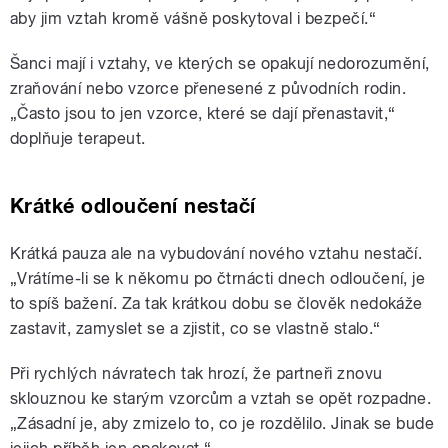
aby jim vztah kromě vášně poskytoval i bezpečí.“
Šanci mají i vztahy, ve kterých se opakují nedorozumění,
zraňování nebo vzorce přenesené z původních rodin.
„Často jsou to jen vzorce, které se dají přenastavit,“
doplňuje terapeut.
Krátké odloučení nestačí
Krátká pauza ale na vybudování nového vztahu nestačí.
„Vrátíme-li se k někomu po čtrnácti dnech odloučení, je
to spíš bažení. Za tak krátkou dobu se člověk nedokáže
zastavit, zamyslet se a zjistit, co se vlastně stalo.“
Při rychlých návratech tak hrozí, že partneři znovu
sklouznou ke starým vzorcům a vztah se opět rozpadne.
„Zásadní je, aby zmizelo to, co je rozdělilo. Jinak se bude