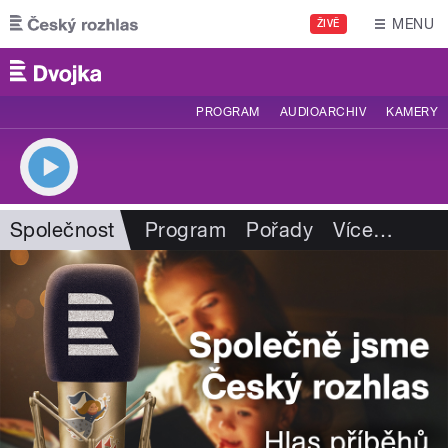
Přejít k hlavnímu obsahu
MENU
ŽIVĚ
PROGRAM
AUDIOARCHIV
KAMERY
Společnost
Program
Pořady
Více
…