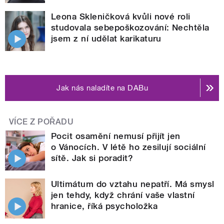
Leona Skleničková kvůli nové roli
studovala sebepoškozování: Nechtěla
jsem z ní udělat karikaturu
Jak nás naladíte na DABu
VÍCE Z POŘADU
Pocit osamění nemusí přijít jen
o Vánocích. V létě ho zesilují sociální
sítě. Jak si poradit?
Ultimátum do vztahu nepatří. Má smysl
jen tehdy, když chrání vaše vlastní
hranice, říká psycholožka