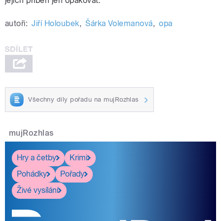
jejich příběh jen opakovat.“
autoři:
Jiří Holoubek
,
Šárka Volemanová
,
opa
Všechny díly pořadu na mujRozhlas
mujRozhlas
Hry a četby
Krimi
Pohádky
Pořady
Živé vysílání