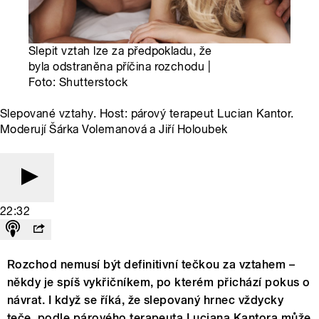
Slepit vztah lze za předpokladu, že
byla odstraněna příčina rozchodu |
Foto: Shutterstock
Slepované vztahy. Host: párový terapeut Lucian Kantor.
Moderují Šárka Volemanová a Jiří Holoubek
22:32
Rozchod nemusí být definitivní tečkou za vztahem –
někdy je spíš vykřičníkem, po kterém přichází pokus o
návrat. I když se říká, že slepovaný hrnec vždycky
teče, podle párového terapeuta Luciana Kantora může