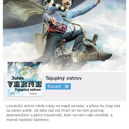
Tajuplný ostrov
Koupit
Lincolnův ostrov nikdo nikdy na mapě nenašel, a přece ho znají lidé
na celém světě. Už déle než sto třicet let na něm prožívají
dobrodružství s pěticí trosečníků, kteří na něm našli útočiště, a
hlavně nejedno tajemství.