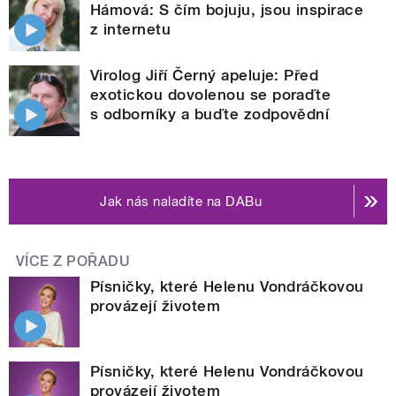
Hámová: S čím bojuju, jsou inspirace
z internetu
Virolog Jiří Černý apeluje: Před
exotickou dovolenou se poraďte
s odborníky a buďte zodpovědní
Jak nás naladíte na DABu
VÍCE Z POŘADU
Písničky, které Helenu Vondráčkovou
provázejí životem
Písničky, které Helenu Vondráčkovou
provázejí životem