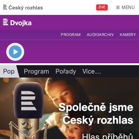
Přejít k hlavnímu obsahu
MENU
ŽIVĚ
PROGRAM
AUDIOARCHIV
KAMERY
Pop
Program
Pořady
Více
…