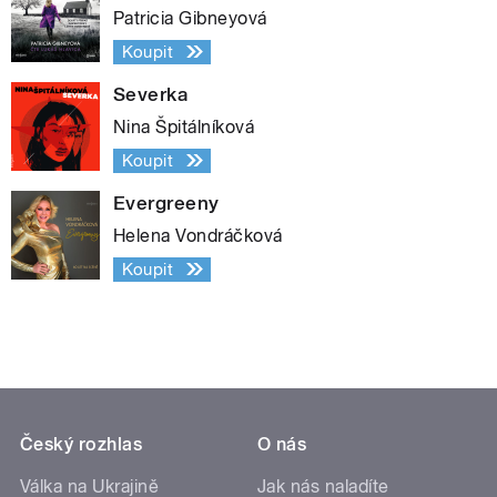
Patricia Gibneyová
Koupit
Severka
Nina Špitálníková
Koupit
Evergreeny
Helena Vondráčková
Koupit
Český rozhlas
O nás
Válka na Ukrajině
Jak nás naladíte