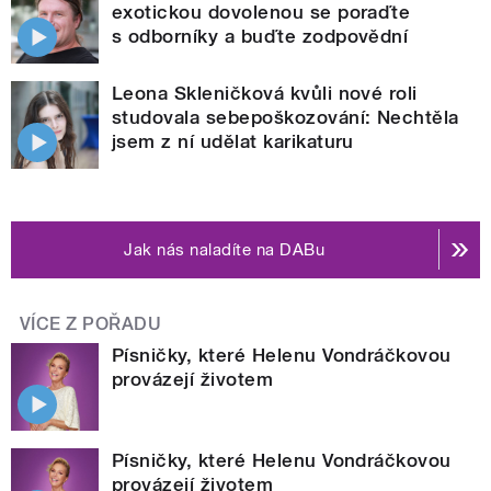
exotickou dovolenou se poraďte
s odborníky a buďte zodpovědní
Leona Skleničková kvůli nové roli
studovala sebepoškozování: Nechtěla
jsem z ní udělat karikaturu
Jak nás naladíte na DABu
VÍCE Z POŘADU
Písničky, které Helenu Vondráčkovou
provázejí životem
Písničky, které Helenu Vondráčkovou
provázejí životem