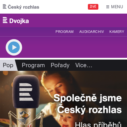
Přejít k hlavnímu obsahu
MENU
ŽIVĚ
PROGRAM
AUDIOARCHIV
KAMERY
Pop
Program
Pořady
Více
…