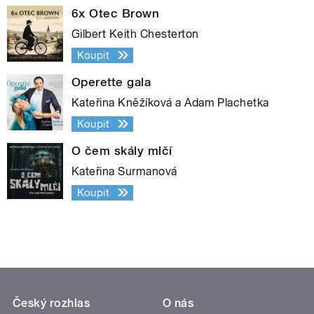
6x Otec Brown
Gilbert Keith Chesterton
Koupit
Operette gala
Kateřina Kněžíková a Adam Plachetka
Koupit
O čem skály mlčí
Kateřina Surmanová
Koupit
Český rozhlas
O nás