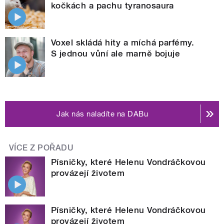
kočkách a pachu tyranosaura
Voxel skládá hity a míchá parfémy.
S jednou vůní ale marně bojuje
Jak nás naladíte na DABu
VÍCE Z POŘADU
Písničky, které Helenu Vondráčkovou
provázejí životem
Písničky, které Helenu Vondráčkovou
provázejí životem