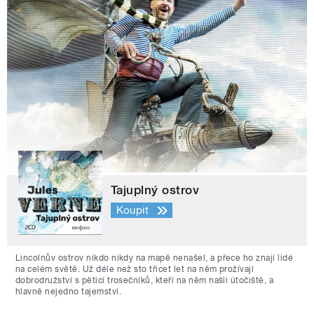
Tajuplný ostrov
Koupit
Lincolnův ostrov nikdo nikdy na mapě nenašel, a přece ho znají lidé
na celém světě. Už déle než sto třicet let na něm prožívají
dobrodružství s pěticí trosečníků, kteří na něm našli útočiště, a
hlavně nejedno tajemství.