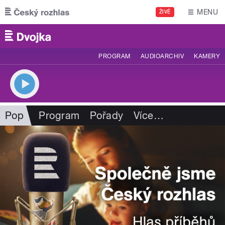
Přejít k hlavnímu obsahu
MENU
ŽIVĚ
PROGRAM
AUDIOARCHIV
KAMERY
Pop
Program
Pořady
Více
…