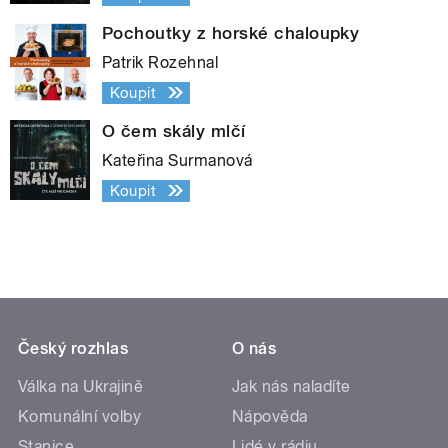
Pochoutky z horské chaloupky
Patrik Rozehnal
Koupit
O čem skály mlčí
Kateřina Surmanová
Koupit
Český rozhlas
O nás
Válka na Ukrajině
Jak nás naladíte
Komunální volby
Nápověda
Stanice
Lidé v rádiu