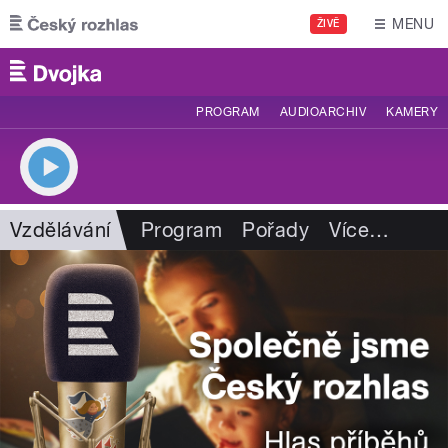
Přejít k hlavnímu obsahu
MENU
ŽIVĚ
PROGRAM
AUDIOARCHIV
KAMERY
Vzdělávání
Program
Pořady
Více
…