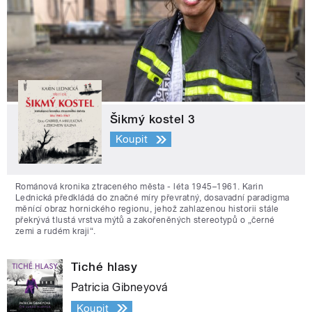
Šikmý kostel 3
Koupit
Románová kronika ztraceného města - léta 1945–1961. Karin
Lednická předkládá do značné míry převratný, dosavadní paradigma
měnící obraz hornického regionu, jehož zahlazenou historii stále
překrývá tlustá vrstva mýtů a zakořeněných stereotypů o „černé
zemi a rudém kraji“.
Tiché hlasy
Patricia Gibneyová
Koupit