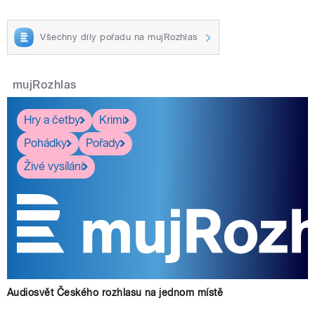
Všechny díly pořadu na mujRozhlas
mujRozhlas
Hry a četby
Krimi
Pohádky
Pořady
Živé vysílání
Audiosvět Českého rozhlasu na jednom místě