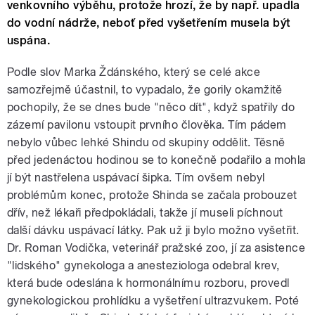
venkovního výběhu, protože hrozí, že by např. upadla
do vodní nádrže, neboť před vyšetřením musela být
uspána.
Podle slov Marka Ždánského, který se celé akce
samozřejmě účastnil, to vypadalo, že gorily okamžitě
pochopily, že se dnes bude "něco dít", když spatřily do
zázemí pavilonu vstoupit prvního člověka. Tím pádem
nebylo vůbec lehké Shindu od skupiny oddělit. Těsně
před jedenáctou hodinou se to konečně podařilo a mohla
jí být nastřelena uspávací šipka. Tím ovšem nebyl
problémům konec, protože Shinda se začala probouzet
dřív, než lékaři předpokládali, takže jí museli píchnout
další dávku uspávací látky. Pak už ji bylo možno vyšetřit.
Dr. Roman Vodička, veterinář pražské zoo, jí za asistence
"lidského" gynekologa a anesteziologa odebral krev,
která bude odeslána k hormonálnímu rozboru, provedl
gynekologickou prohlídku a vyšetření ultrazvukem. Poté