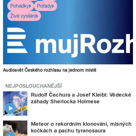
Pohádky
Pořady
Živé vysílání
Audiosvět Českého rozhlasu na jednom místě
NEJPOSLOUCHANĚJŠÍ
Rudolf Čechura a Josef Kleibl: Vědecké
záhady Sherlocka Holmese
Meteor o rekordním klonování, mlsných
kočkách a pachu tyranosaura