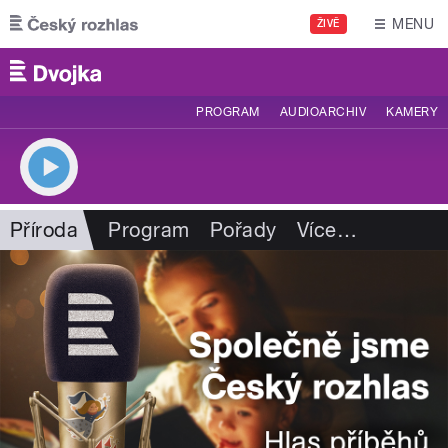
Přejít k hlavnímu obsahu
MENU
ŽIVĚ
PROGRAM
AUDIOARCHIV
KAMERY
Příroda
Program
Pořady
Více
…