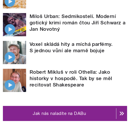
Miloš Urban: Sedmikostelí. Moderní
gotický krimi román čtou Jiří Schwarz a
Jan Novotný
Voxel skládá hity a míchá parfémy.
S jednou vůní ale marně bojuje
Robert Mikluš v roli Othella: Jako
historky v hospodě. Tak by se měl
recitovat Shakespeare
Jak nás naladíte na DABu