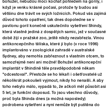
bohužel, nebudou moci kochat pohledem na gorily, i
když je venku krásné počasí, protože ty budou asi
většinu dne trávit ve svých ložnicích. Pokud vás zajímá
důvod tohoto opatření, tak dnes dopoledne se v
pavilonu goril konečně uskutečnilo vyšetření Shindy,
která vlastně jediná z dospělých samic, jež v současné
době žijí v pražské zoo, ještě nikdy nezabřezla. Vinou
antikoncepčního tělíska, které jí bylo (v roce 1996)
implantováno v zoologické zahradě v australské
Sydney, aby nemohla zabřeznout s vlastním otcem, to
samozřejmě není ani možné! Bohužel antikoncepční
implantát v Shindině těle pravděpodobně někam
"odcestoval". Přestože se ho lékaři i ošetřovatelé už
několikrát pokoušeli vyjmout, nikdy ho nenašli. A aby
toho nebylo málo, vypadá to, že ačkoli měl působit asi
5 let, je funkční doposud. To jsou všechno důvody,
proč byla Shinda dnes (a možná naposledy)
podrobena vyšetření a nyní nemůže být puštěna do