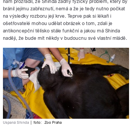
nám prozradil, že Shinda žádný fyzický problém, který by
bránil jejímu zabřeznutí, nemá a že je tedy nutno počkat
na výsledky rozboru její krve. Teprve pak si lékaři i
ošetřovatelé mohou udělat obrázek o tom, zdali je
antikoncepční tělísko stále funkční a jakou má Shinda
naději, že bude mít někdy v budoucnu své vlastní mládě.
Uspaná Shinda
|
foto:
Zoo Praha