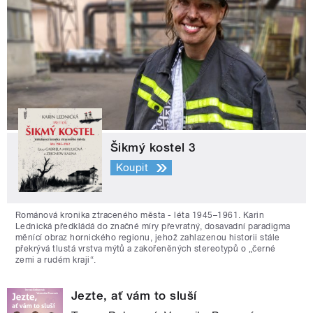
Šikmý kostel 3
Koupit
Románová kronika ztraceného města - léta 1945–1961. Karin
Lednická předkládá do značné míry převratný, dosavadní paradigma
měnící obraz hornického regionu, jehož zahlazenou historii stále
překrývá tlustá vrstva mýtů a zakořeněných stereotypů o „černé
zemi a rudém kraji“.
Jezte, ať vám to sluší