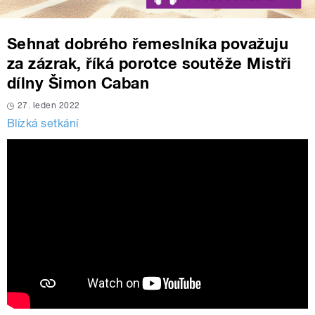
Sehnat dobrého řemeslníka považuju
za zázrak, říká porotce soutěže Mistři
dílny Šimon Caban
27. leden 2022
Blízká setkání