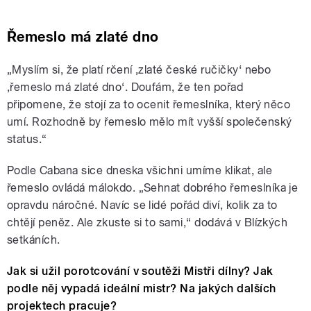
Řemeslo má zlaté dno
„Myslím si, že platí rčení ‚zlaté české ručičky‘ nebo
‚řemeslo má zlaté dno‘. Doufám, že ten pořad
připomene, že stojí za to ocenit řemeslníka, který něco
umí. Rozhodně by řemeslo mělo mít vyšší společenský
status.“
Podle Cabana sice dneska všichni umíme klikat, ale
řemeslo ovládá málokdo. „Sehnat dobrého řemeslníka je
opravdu náročné. Navíc se lidé pořád diví, kolik za to
chtějí peněz. Ale zkuste si to sami,“ dodává v Blízkých
setkáních.
Jak si užil porotcování v soutěži Mistři dílny? Jak
podle něj vypadá ideální mistr? Na jakých dalších
projektech pracuje?