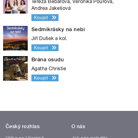
Tereza Bebarová, Veronika Pourová,
Andrea Jakešová
Koupit
Sedmikrásky na nebi
Jiří Dušek a kol.
Koupit
Brána osudu
Agatha Christie
Koupit
Český rozhlas
O nás