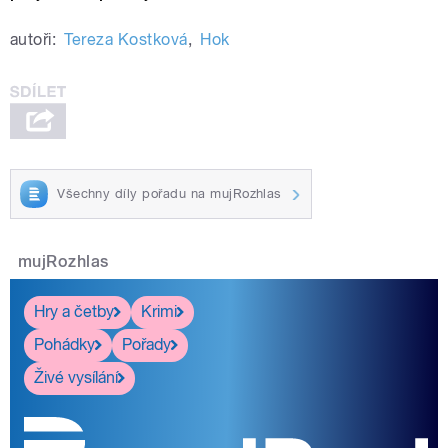
autoři:
Tereza Kostková
,
Hok
Všechny díly pořadu na mujRozhlas
mujRozhlas
Hry a četby
Krimi
Pohádky
Pořady
Živé vysílání