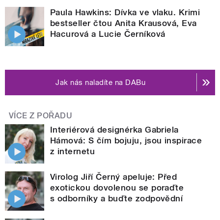
Paula Hawkins: Dívka ve vlaku. Krimi
bestseller čtou Anita Krausová, Eva
Hacurová a Lucie Černíková
Jak nás naladíte na DABu
VÍCE Z POŘADU
Interiérová designérka Gabriela
Hámová: S čím bojuju, jsou inspirace
z internetu
Virolog Jiří Černý apeluje: Před
exotickou dovolenou se poraďte
s odborníky a buďte zodpovědní