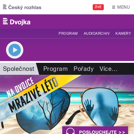
Přejít k hlavnímu obsahu
MENU
ŽIVĚ
PROGRAM
AUDIOARCHIV
KAMERY
Společnost
Program
Pořady
Více
…