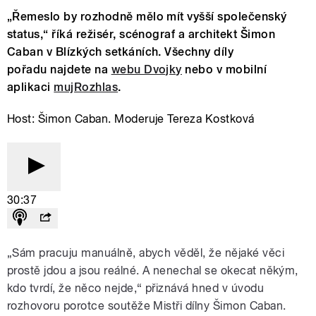
„Řemeslo by rozhodně mělo mít vyšší společenský
status,“ říká režisér, scénograf a architekt Šimon
Caban v Blízkých setkáních. Všechny díly
pořadu najdete na
webu Dvojky
nebo v mobilní
aplikaci
mujRozhlas
.
Host: Šimon Caban. Moderuje Tereza Kostková
30:37
„Sám pracuju manuálně, abych věděl, že nějaké věci
prostě jdou a jsou reálné. A nenechal se okecat někým,
kdo tvrdí, že něco nejde,“ přiznává hned v úvodu
rozhovoru porotce soutěže Mistři dílny Šimon Caban.