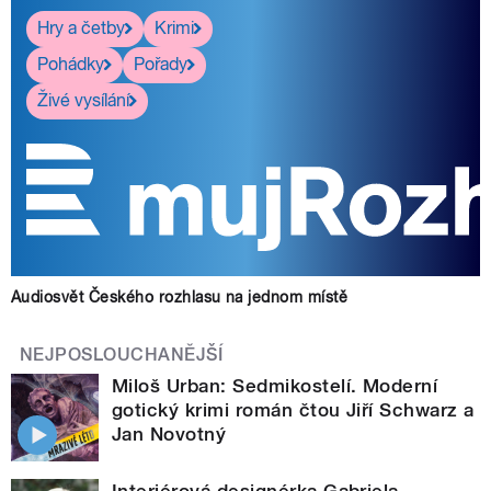
Hry a četby
Krimi
Pohádky
Pořady
Živé vysílání
Audiosvět Českého rozhlasu na jednom místě
NEJPOSLOUCHANĚJŠÍ
Miloš Urban: Sedmikostelí. Moderní
gotický krimi román čtou Jiří Schwarz a
Jan Novotný
Interiérová designérka Gabriela