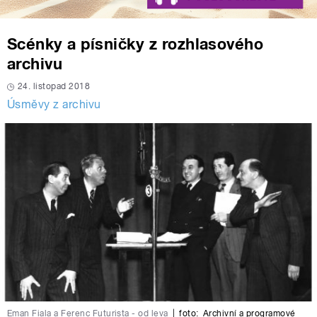
Scénky a písničky z rozhlasového
archivu
24. listopad 2018
Úsměvy z archivu
Eman Fiala a Ferenc Futurista - od leva
|
foto:
Archivní a programové