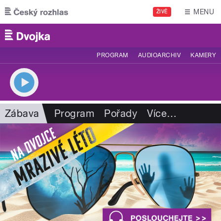
Přejít k hlavnímu obsahu
MENU
ŽIVĚ
PROGRAM
AUDIOARCHIV
KAMERY
Zábava
Program
Pořady
Více
…