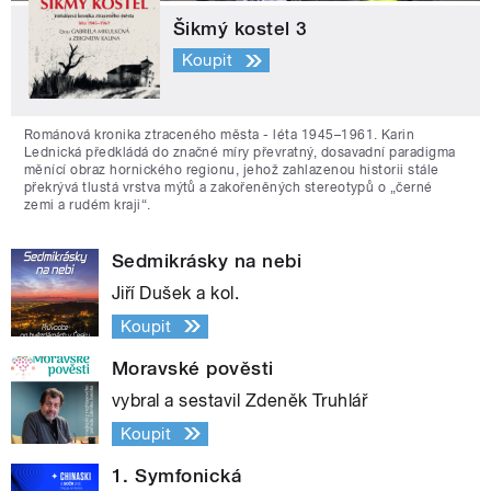
Šikmý kostel 3
Koupit
Románová kronika ztraceného města - léta 1945–1961. Karin
Lednická předkládá do značné míry převratný, dosavadní paradigma
měnící obraz hornického regionu, jehož zahlazenou historii stále
překrývá tlustá vrstva mýtů a zakořeněných stereotypů o „černé
zemi a rudém kraji“.
Sedmikrásky na nebi
Jiří Dušek a kol.
Koupit
Moravské pověsti
vybral a sestavil Zdeněk Truhlář
Koupit
1. Symfonická