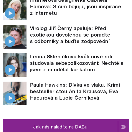
Hámová: S čím bojuju, jsou inspirace
z internetu
Virolog Jiří Černý apeluje: Před
exotickou dovolenou se poraďte
s odborníky a buďte zodpovědní
Leona Skleničková kvůli nové roli
studovala sebepoškozování: Nechtěla
jsem z ní udělat karikaturu
Paula Hawkins: Dívka ve vlaku. Krimi
bestseller čtou Anita Krausová, Eva
Hacurová a Lucie Černíková
Jak nás naladíte na DABu