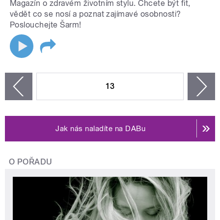
Magazín o zdravém životním stylu. Chcete být fit,
vědět co se nosí a poznat zajímavé osobnosti?
Poslouchejte Šarm!
STRÁNKY
13
n
zí
Jak nás naladíte na DABu
O POŘADU