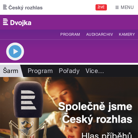
Přejít k hlavnímu obsahu
MENU
ŽIVĚ
PROGRAM
AUDIOARCHIV
KAMERY
Šarm
Program
Pořady
Více
…