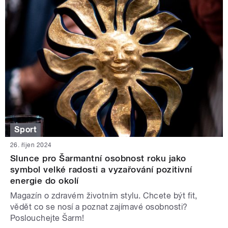
Sport
26. říjen 2024
Slunce pro Šarmantní osobnost roku jako
symbol velké radosti a vyzařování pozitivní
energie do okolí
Magazín o zdravém životním stylu. Chcete být fit,
vědět co se nosí a poznat zajímavé osobnosti?
Poslouchejte Šarm!