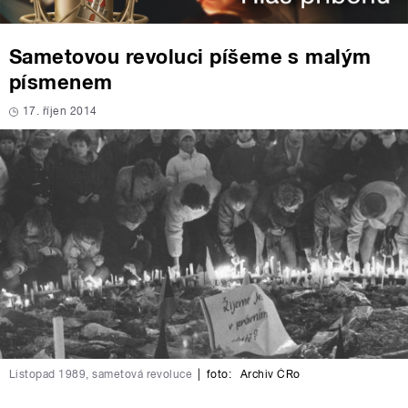
Sametovou revoluci píšeme s malým
písmenem
17. říjen 2014
Listopad 1989, sametová revoluce
|
foto:
Archiv ČRo