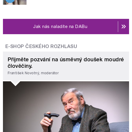
Jak nás naladíte na DABu
E-SHOP ČESKÉHO ROZHLASU
Přijměte pozvání na úsměvný doušek moudré
člověčiny.
František Novotný, moderátor