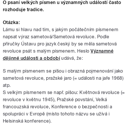
O psaní velkých písmen u významných událostí často
rozhoduje tradice.
Otázka:
Lámu si hlavu nad tím, s jakým počátečním písmenem
napsat výraz sametová/Sametová revoluce. Podle
příručky Ústavu pro jazyk český by se měla sametová
revoluce psát s malým písmenem. Heslo
Významné
dějinné události a období
udává, že:
S malým písmenem se píšou i obrazná pojmenování jako
sametová revoluce, pražské jaro (= události na jaře 1968)
atp.
S velkým písmenem se např. píšou: Květnová revoluce (=
revoluce v květnu 1945), Pražské povstání, Velká
francouzská revoluce, Konference o bezpečnosti a
spolupráci v Evropě (místo tohoto názvu se užívá i
Helsinská konference).