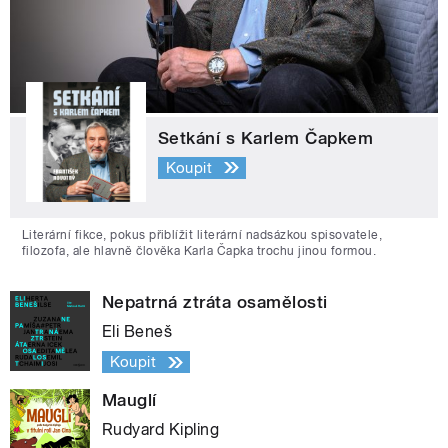
Setkání s Karlem Čapkem
Koupit
Literární fikce, pokus přiblížit literární nadsázkou spisovatele,
filozofa, ale hlavně člověka Karla Čapka trochu jinou formou.
Nepatrná ztráta osamělosti
Eli Beneš
Koupit
Mauglí
Rudyard Kipling