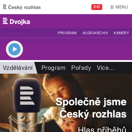
Přejít k hlavnímu obsahu
MENU
ŽIVĚ
PROGRAM
AUDIOARCHIV
KAMERY
Vzdělávání
Program
Pořady
Více
…