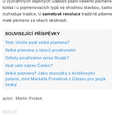
U významných dějinných událostí psaní velkého písmene
kolísá i u pojmenovacích typů se shodnou stavbou, často
rozhoduje tradice. U
sametové revoluce
tradičně píšeme
malé písmeno za všech okolností.
SOUVISEJÍCÍ PŘÍSPĚVKY
Test: Umíte psát velká písmena?
Velká písmena u názvů prostranství
Odkdy používáme výraz Rusák?
Vadí vám název Česko?
Velká písmena? Jako stonožka s Achillovými
patami, míní Markéta Pravdová z Ústavu pro jazyk
český
autor:
Martin Prošek