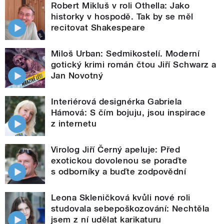
Robert Mikluš v roli Othella: Jako
historky v hospodě. Tak by se měl
recitovat Shakespeare
Miloš Urban: Sedmikostelí. Moderní
gotický krimi román čtou Jiří Schwarz a
Jan Novotný
Interiérová designérka Gabriela
Hámová: S čím bojuju, jsou inspirace
z internetu
Virolog Jiří Černý apeluje: Před
exotickou dovolenou se poraďte
s odborníky a buďte zodpovědní
Leona Skleničková kvůli nové roli
studovala sebepoškozování: Nechtěla
jsem z ní udělat karikaturu