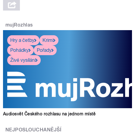
mujRozhlas
Hry a četby
Krimi
Pohádky
Pořady
Živé vysílání
Audiosvět Českého rozhlasu na jednom místě
NEJPOSLOUCHANĚJŠÍ