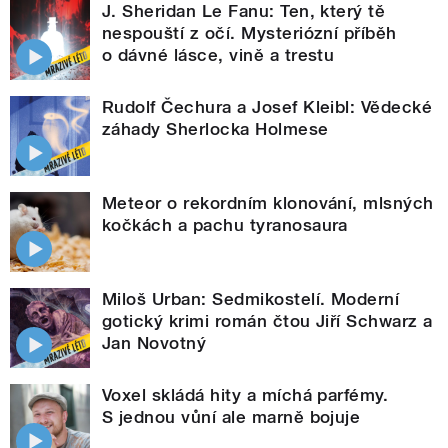
J. Sheridan Le Fanu: Ten, který tě
nespouští z očí. Mysteriózní příběh
o dávné lásce, vině a trestu
Rudolf Čechura a Josef Kleibl: Vědecké
záhady Sherlocka Holmese
Meteor o rekordním klonování, mlsných
kočkách a pachu tyranosaura
Miloš Urban: Sedmikostelí. Moderní
gotický krimi román čtou Jiří Schwarz a
Jan Novotný
Voxel skládá hity a míchá parfémy.
S jednou vůní ale marně bojuje