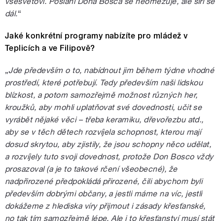
všesvětoví. Poslání Dona Bosca se neomezuje, ale šíří se
dál.
“
Jaké konkrétní programy nabízíte pro mládež v
Teplicích a ve Filipově?
„
Jde především o to, nabídnout jim během týdne vhodné
prostředí, které potřebují. Tedy především naši lidskou
blízkost, a potom samozřejmě možnost různých her,
kroužků, aby mohli uplatňovat své dovednosti, učit se
vyrábět nějaké věci – třeba keramiku, dřevořezbu atd.,
aby se v těch dětech rozvíjela schopnost, kterou mají
dosud skrytou, aby zjistily, že jsou schopny něco udělat,
a rozvíjely tuto svoji dovednost, protože Don Bosco vždy
prosazoval (a je to takové rčení všeobecné), že
nadpřirozené předpokládá přirozené, čili abychom byli
především dobrými občany, a jestli máme na víc, jestli
dokážeme z hlediska víry přijmout i zásady křesťanské,
no tak tím samozřejmě lépe. Ale i to křesťanství musí stát