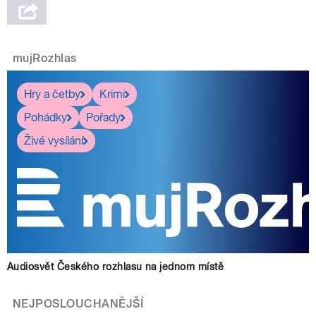
mujRozhlas
Hry a četby
Krimi
Pohádky
Pořady
Živé vysílání
Audiosvět Českého rozhlasu na jednom místě
NEJPOSLOUCHANĚJŠÍ