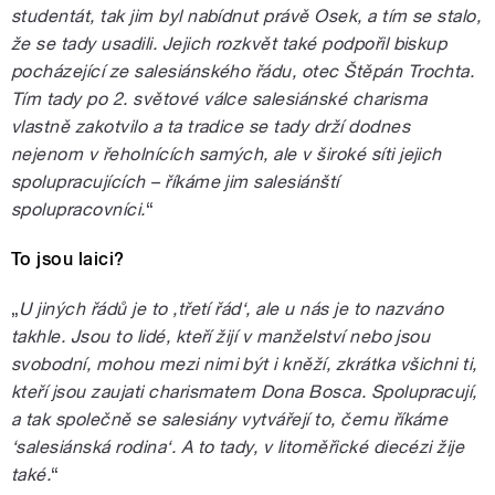
studentát, tak jim byl nabídnut právě Osek, a tím se stalo,
že se tady usadili. Jejich rozkvět také podpořil biskup
pocházející ze salesiánského řádu, otec Štěpán Trochta.
Tím tady po 2. světové válce salesiánské charisma
vlastně zakotvilo a ta tradice se tady drží dodnes
nejenom v řeholnících samých, ale v široké síti jejich
spolupracujících – říkáme jim salesiánští
spolupracovníci.
“
To jsou laici?
„
U jiných řádů je to ‚třetí řád‘, ale u nás je to nazváno
takhle. Jsou to lidé, kteří žijí v manželství nebo jsou
svobodní, mohou mezi nimi být i kněží, zkrátka všichni ti,
kteří jsou zaujati charismatem Dona Bosca. Spolupracují,
a tak společně se salesiány vytvářejí to, čemu říkáme
‘salesiánská rodina‘. A to tady, v litoměřické diecézi žije
také.
“