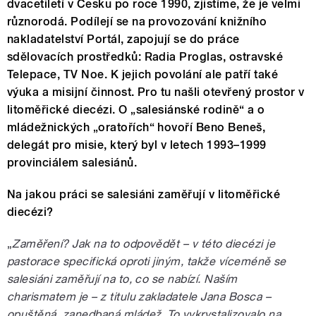
dvacetiletí v Česku po roce 1990, zjistíme, že je velmi
různorodá. Podílejí se na provozování knižního
nakladatelství Portál, zapojují se do práce
sdělovacích prostředků: Radia Proglas, ostravské
Telepace, TV Noe. K jejich povolání ale patří také
výuka a misijní činnost. Pro tu našli otevřený prostor v
litoměřické diecézi. O „salesiánské rodině“ a o
mládežnických „oratořích“ hovoří Beno Beneš,
delegát pro misie, který byl v letech 1993–1999
provinciálem salesiánů.
Na jakou práci se salesiáni zaměřují v litoměřické
diecézi?
„
Zaměření? Jak na to odpovědět – v této diecézi je
pastorace specifická oproti jiným, takže víceméně se
salesiáni zaměřují na to, co se nabízí. Naším
charismatem je – z titulu zakladatele Jana Bosca –
opuštěná, zanedbaná mládež. To vykrystalizovalo na