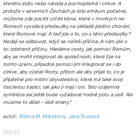
kterého státu nebo národa a pochopitelně i církve. A
protože v severních Čechách je toto etnikum početné,
můžeme zde pocítit určité klima, které v mnohých ne-
Romech vyvolává předsudky na základě jistého chování,
které Romové mají. A teď jde o to, co s těmi předsudky?
Nedají se odbourat, když se neřeší příčina. A nám jde o
to: odstranit příčinu. Hledáme cesty, jak pomoci Romům,
aby se mohli integrovat do společnosti, která žije na
tomto území, případně pomoci jim integrovat se i do
církve, aby zůstali Romy, přitom ale aby přijali to, co je
přijatelné pro místní obyvatelstvo, které má také svoji
tisíciletou tradici, tak jako ji mají i oni. Tato vzájemná
symbióza asi ještě bude vyžadovat hodně potu a úsilí. Ale
musíme to dělat – obě strany.
“
autoři:
Milena M. Marešová
,
Jana Šustová