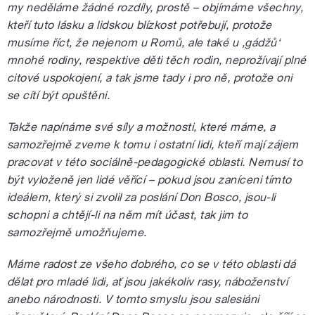
my neděláme žádné rozdíly, prostě – objímáme všechny,
kteří tuto lásku a lidskou blízkost potřebují, protože
musíme říct, že nejenom u Romů, ale také u ‚gádžů‘
mnohé rodiny, respektive děti těch rodin, neprožívají plné
citové uspokojení, a tak jsme tady i pro ně, protože oni
se cítí být opuštěni.
Takže napínáme své síly a možnosti, které máme, a
samozřejmě zveme k tomu i ostatní lidi, kteří mají zájem
pracovat v této sociálně-pedagogické oblasti. Nemusí to
být vyloženě jen lidé věřící – pokud jsou zaníceni tímto
ideálem, který si zvolil za poslání Don Bosco, jsou-li
schopni a chtějí-li na něm mít účast, tak jim to
samozřejmě umožňujeme.
Máme radost ze všeho dobrého, co se v této oblasti dá
dělat pro mladé lidi, ať jsou jakékoliv rasy, náboženství
anebo národnosti. V tomto smyslu jsou salesiáni