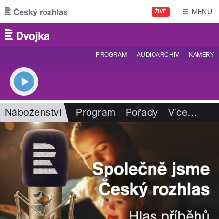
Přejít k hlavnímu obsahu
MENU
ŽIVĚ
PROGRAM
AUDIOARCHIV
KAMERY
Náboženství
Program
Pořady
Více
…