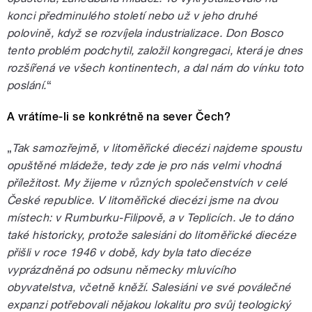
konci předminulého století nebo už v jeho druhé
polovině, když se rozvíjela industrializace. Don Bosco
tento problém podchytil, založil kongregaci, která je dnes
rozšířená ve všech kontinentech, a dal nám do vínku toto
poslání.
“
A vrátíme-li se konkrétně na sever Čech?
„
Tak samozřejmě, v litoměřické diecézi najdeme spoustu
opuštěné mládeže, tedy zde je pro nás velmi vhodná
příležitost. My žijeme v různých společenstvích v celé
České republice. V litoměřické diecézi jsme na dvou
místech: v Rumburku-Filipově, a v Teplicích. Je to dáno
také historicky, protože salesiáni do litoměřické diecéze
přišli v roce 1946 v době, kdy byla tato diecéze
vyprázdněná po odsunu německy mluvícího
obyvatelstva, včetně kněží. Salesiáni ve své poválečné
expanzi potřebovali nějakou lokalitu pro svůj teologický