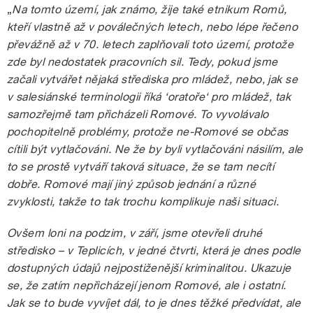
„
Na tomto území, jak známo, žije také etnikum Romů,
kteří vlastně až v poválečných letech, nebo lépe řečeno
převážně až v 70. letech zaplňovali toto území, protože
zde byl nedostatek pracovních sil. Tedy, pokud jsme
začali vytvářet nějaká střediska pro mládež, nebo, jak se
v salesiánské terminologii říká ‘oratoře‘ pro mládež, tak
samozřejmě tam přicházeli Romové. To vyvolávalo
pochopitelně problémy, protože ne-Romové se občas
cítili být vytlačováni. Ne že by byli vytlačováni násilím, ale
to se prostě vytváří taková situace, že se tam necítí
dobře. Romové mají jiný způsob jednání a různé
zvyklosti, takže to tak trochu komplikuje naši situaci.
Ovšem loni na podzim, v září, jsme otevřeli druhé
středisko – v Teplicích, v jedné čtvrti, která je dnes podle
dostupných údajů nejpostiženější kriminalitou. Ukazuje
se, že zatím nepřicházejí jenom Romové, ale i ostatní.
Jak se to bude vyvíjet dál, to je dnes těžké předvídat, ale