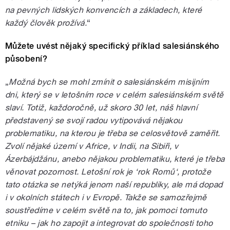
na pevných lidských konvencích a základech, které
každý člověk prožívá.
“
Můžete uvést nějaký specifický příklad salesiánského
působení?
„
Možná bych se mohl zmínit o salesiánském misijním
dni, který se v letošním roce v celém salesiánském světě
slaví. Totiž, každoročně, už skoro 30 let, náš hlavní
představený se svojí radou vytipovává nějakou
problematiku, na kterou je třeba se celosvětově zaměřit.
Zvolí nějaké území v Africe, v Indii, na Sibiři, v
Ázerbájdžánu, anebo nějakou problematiku, které je třeba
věnovat pozornost. Letošní rok je ‘rok Romů‘, protože
tato otázka se netýká jenom naší republiky, ale má dopad
i v okolních státech i v Evropě. Takže se samozřejmě
soustředíme v celém světě na to, jak pomoci tomuto
etniku – jak ho zapojit a integrovat do společnosti toho