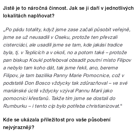
Jistě je to náročná činnost. Jak se ji daří v jednotlivých
lokalitách naplňovat?
„
Po pádu totality, když jsme zase začali působit veřejně,
jsme se už neusadili v Oseku, protože ten převzali
cisterciáci, ale usadili jsme se tam, kde jakási tradice
byla, tj. v Teplicích a v okolí, no a potom také – protože
pan biskup Koukl potřeboval obsadit poutní místo Filipov
a nebylo tam koho dát, tak jsme řekli, ano, bereme
Filipov, je tam bazilika Panny Marie Pomocnice, což v
podstatě Don Bosco vždycky tak zdůrazňoval – ve své
mariánské úctě vždycky vzýval Pannu Marii jako
pomocnici křesťanů. Takže tím jsme se dostali do
Rumburku – i tento cíp bylo potřeba christianizovat.
“
Kde se ukázala příležitost pro vaše působení
nejvýrazněji?