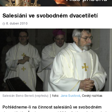
Salesiáni ve svobodném dvacetiletí
8. duben 2010
Salesián Beno Beneš (vepředu)
|
foto:
Jana Šustová
,
Český rozhlas
Pohlédneme-li na činnost salesiánů ve svobodném