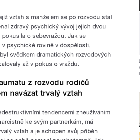
 jejíž vztah s manželem se po rozvodu stal
nal zdravý psychický vývoj jejich dvou
 pokusila o sebevraždu. Jak se
 v psychické rovině v dospělosti,
rý byl svědkem dramatických rozvodových
kalovaly až v pokus o vraždu.
raumatu z rozvodu rodičů
ém navázat trvalý vztah
edestruktivními tendencemi zneužíváním
 narcistně ke svým partnerkám, má
rvalý vztah a je schopen svůj příběh