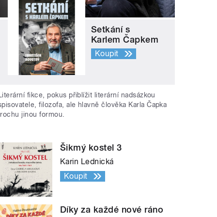
Setkání s
Karlem Čapkem
Koupit
Literární fikce, pokus přiblížit literární nadsázkou
spisovatele, filozofa, ale hlavně člověka Karla Čapka
trochu jinou formou.
Šikmý kostel 3
Karin Lednická
Koupit
Díky za každé nové ráno