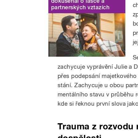
dokuseriál o lásce a
c
partnerských vztazích
z
b
p
je
S
zachycuje vyprávění Julie a D
přes podepsání majetkového 
stání. Zachycuje u obou partn
mentálního stavu v průběhu r
kde si řeknou první slova jak
Trauma z rozvodu 
dospělosti