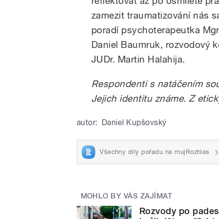
reflektovat až po osmileté pr
zamezit traumatizování nás s
poradí psychoterapeutka Mgr
Daniel Baumruk, rozvodový ko
JUDr. Martin Halahija.
Respondenti s natáčením so
Jejich identitu známe. Z etic
autor:
Daniel Kupšovský
Všechny díly pořadu na mujRozhlas
MOHLO BY VÁS ZAJÍMAT
Rozvody po padesátc