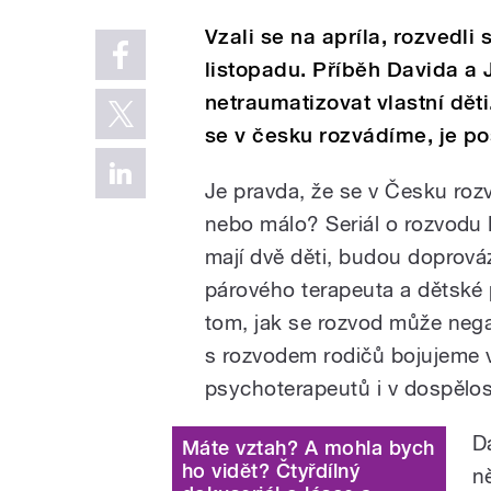
Vzali se na apríla, rozvedli 
listopadu. Příběh Davida a J
netraumatizovat vlastní děti.
se v česku rozvádíme, je p
Je pravda, že se v Česku roz
nebo málo? Seriál o rozvodu Da
mají dvě děti, budou doprová
párového terapeuta a dětské 
tom, jak se rozvod může neg
s rozvodem rodičů bojujeme v
psychoterapeutů i v dospělos
D
Máte vztah? A mohla bych
ho vidět? Čtyřdílný
ně