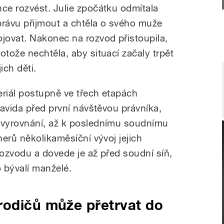
hce rozvést. Julie zpočátku odmítala
právu přijmout a chtěla o svého muže
ojovat. Nakonec na rozvod přistoupila,
rotože nechtěla, aby situací začaly trpět
jich děti.
eriál postupně ve třech etapách
avida před první návštěvou právníka,
vyrovnání, až k poslednímu soudnímu
erů několikaměsíční vývoj jejich
ozvodu a dovede je až před soudní síň,
o bývalí manželé.
rodičů může přetrvat do