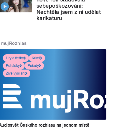
sebepoškozování:
Nechtěla jsem z ní udělat
karikaturu
mujRozhlas
Hry a četby
Krimi
Pohádky
Pořady
Živé vysílání
Audiosvět Českého rozhlasu na jednom místě