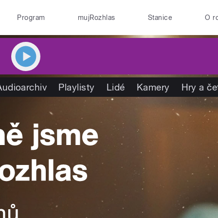
Program
mujRozhlas
Stanice
O r
Audioarchiv
Playlisty
Lidé
Kamery
Hry a če