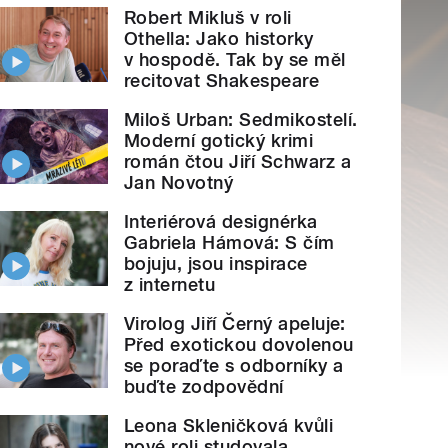
Robert Mikluš v roli
Othella: Jako historky
v hospodě. Tak by se měl
recitovat Shakespeare
Miloš Urban: Sedmikostelí.
Moderní gotický krimi
román čtou Jiří Schwarz a
Jan Novotný
Interiérová designérka
Gabriela Hámová: S čím
bojuju, jsou inspirace
z internetu
Virolog Jiří Černý apeluje:
Před exotickou dovolenou
se poraďte s odborníky a
buďte zodpovědní
Leona Skleničková kvůli
nové roli studovala