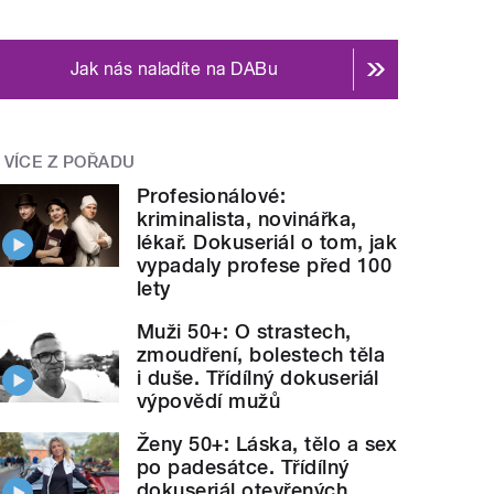
Jak nás naladíte na DABu
VÍCE Z POŘADU
Profesionálové:
kriminalista, novinářka,
lékař. Dokuseriál o tom, jak
vypadaly profese před 100
lety
Muži 50+: O strastech,
zmoudření, bolestech těla
i duše. Třídílný dokuseriál
výpovědí mužů
Ženy 50+: Láska, tělo a sex
po padesátce. Třídílný
dokuseriál otevřených