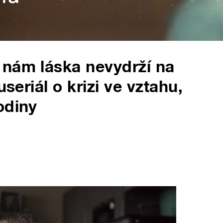
 nám láska nevydrží na
useriál o krizi ve vztahu,
odiny