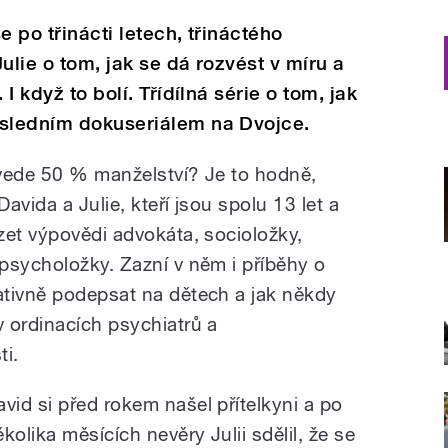
se po třinácti letech, třináctého
ulie o tom, jak se dá rozvést v míru a
 I když to bolí. Třídílná série o tom, jak
osledním dokuseriálem na Dvojce.
vede 50 % manželství? Je to hodně,
vida a Julie, kteří jsou spolu 13 let a
zet výpovědi advokáta, socioložky,
psycholožky. Zazní v něm i příběhy o
ativně podepsat na dětech a jak někdy
 ordinacích psychiatrů a
ti.
avid si před rokem našel přítelkyni a po
kolika měsících nevěry Julii sdělil, že se