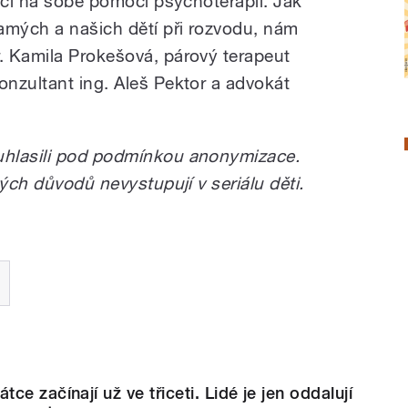
áci na sobě pomocí psychoterapií. Jak
amých a našich dětí při rozvodu, nám
. Kamila Prokešová, párový terapeut
nzultant ing. Aleš Pektor a advokát
uhlasili pod podmínkou anonymizace.
kých důvodů nevystupují v seriálu děti.
e začínají už ve třiceti. Lidé je jen oddalují