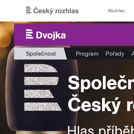
Přejít k hlavnímu obsahu
iRozhlas
Společnost
Program
Pořady