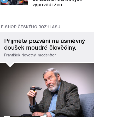
výpovědí žen
E-SHOP ČESKÉHO ROZHLASU
Přijměte pozvání na úsměvný
doušek moudré člověčiny.
František Novotný, moderátor