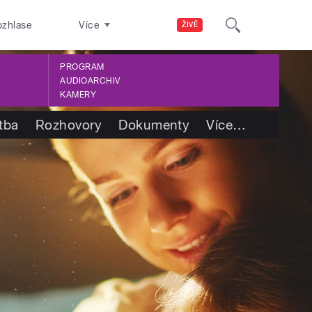
ozhlase
Více
ŽIVĚ
PROGRAM
AUDIOARCHIV
KAMERY
tba
Rozhovory
Dokumenty
Více
…