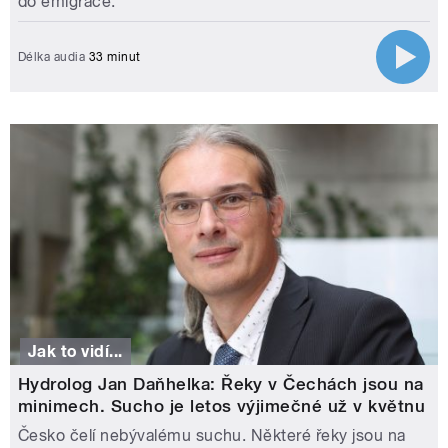
do emigrace.
Délka audia
33 minut
Jak to vidí...
Hydrolog Jan Daňhelka: Řeky v Čechách jsou na
minimech. Sucho je letos výjimečné už v květnu
Česko čelí nebývalému suchu. Některé řeky jsou na