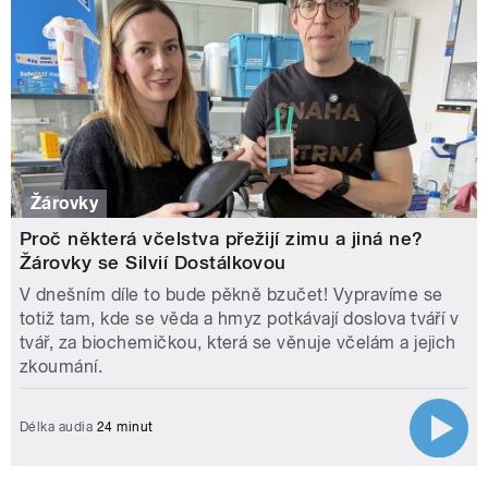
Žárovky
Proč některá včelstva přežijí zimu a jiná ne?
Žárovky se Silvií Dostálkovou
V dnešním díle to bude pěkně bzučet! Vypravíme se
totiž tam, kde se věda a hmyz potkávají doslova tváří v
tvář, za biochemičkou, která se věnuje včelám a jejich
zkoumání.
Délka audia
24 minut