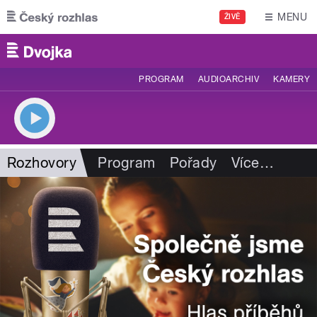
Přejít k hlavnímu obsahu
MENU
ŽIVĚ
PROGRAM
AUDIOARCHIV
KAMERY
Rozhovory
Program
Pořady
Více
…