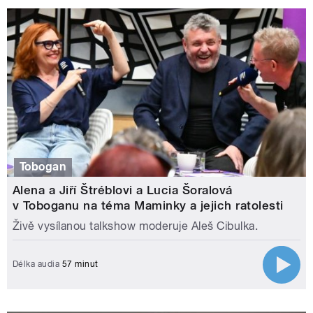
Tobogan
Alena a Jiří Štréblovi a Lucia Šoralová
v Toboganu na téma Maminky a jejich ratolesti
Živě vysílanou talkshow moderuje Aleš Cibulka.
Délka audia
57 minut