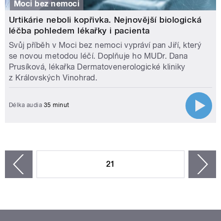
Moci bez nemoci
Urtikárie neboli kopřivka. Nejnovější biologická
léčba pohledem lékařky i pacienta
Svůj příběh v Moci bez nemoci vypráví pan Jiří, který
se novou metodou léčí. Doplňuje ho MUDr. Dana
Prusíková, lékařka Dermatovenerologické kliniky
z Královských Vinohrad.
Délka audia
35 minut
STRÁNKY
21
n
zí