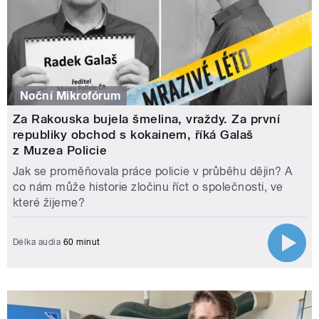
Noční Mikrofórum
Za Rakouska bujela šmelina, vraždy. Za první
republiky obchod s kokainem, říká Galaš
z Muzea Policie
Jak se proměňovala práce policie v průběhu dějin? A
co nám může historie zločinu říct o společnosti, ve
které žijeme?
Délka audia
60 minut