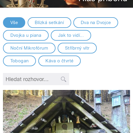
Vše
Blízká setkání
Dva na Dvojce
Dvojka u piana
Jak to vidí...
Noční Mikrofórum
Stříbrný vítr
Tobogan
Káva o čtvrté