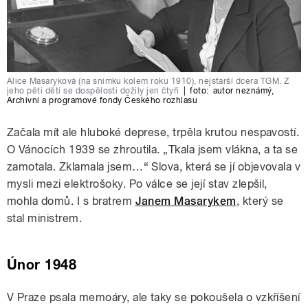
Alice Masaryková (na snímku kolem roku 1910), nejstarší dcera TGM. Z
jeho pěti dětí se dospělosti dožily jen čtyři
|
foto:
autor neznámý
,
Archivní a programové fondy Českého rozhlasu
Začala mít ale hluboké deprese, trpěla krutou nespavostí.
O Vánocích 1939 se zhroutila. „Tkala jsem vlákna, a ta se
zamotala. Zklamala jsem…“ Slova, která se jí objevovala v
mysli mezi elektrošoky. Po válce se její stav zlepšil,
mohla domů. I s bratrem
Janem Masarykem
, který se
stal ministrem.
Únor 1948
V Praze psala memoáry, ale taky se pokoušela o vzkříšení