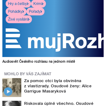
Hry a četby
Krimi
Pohádky
Pořady
Živé vysílání
Audiosvět Českého rozhlasu na jednom místě
MOHLO BY VÁS ZAJÍMAT
Za pomoc otci byla obviněna
z vlastizrady. Osudové ženy: Alice
Garrigue Masaryková
Riskovala úplně všechno. Osudové