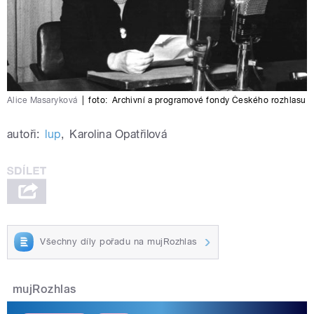
Alice Masaryková
|
foto:
Archivní a programové fondy Českého rozhlasu
autoři:
lup
,
Karolina Opatřilová
Všechny díly pořadu na mujRozhlas
mujRozhlas