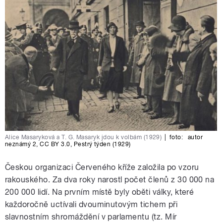
Alice Masaryková a T. G. Masaryk jdou k volbám (1929)
|
foto:
autor
neznámý 2
,
CC BY 3.0
,
Pestrý týden (1929)
Českou organizaci Červeného kříže založila po vzoru
rakouského. Za dva roky narostl počet členů z 30 000 na
200 000 lidí. Na prvním místě byly oběti války, které
každoročně uctívali dvouminutovým tichem při
slavnostním shromáždění v parlamentu (tz. Mír