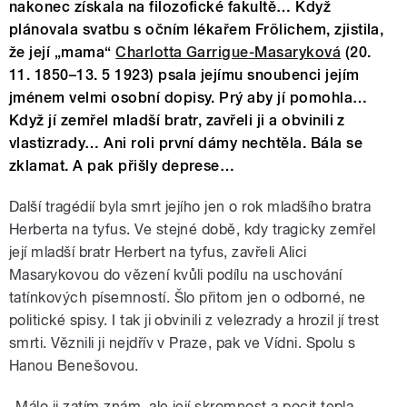
nakonec získala na filozofické fakultě… Když
plánovala svatbu s očním lékařem Frölichem, zjistila,
že její „mama“
Charlotta Garrigue-Masaryková
(20.
11. 1850–13. 5 1923) psala jejímu snoubenci jejím
jménem velmi osobní dopisy. Prý aby jí pomohla…
Když jí zemřel mladší bratr, zavřeli ji a obvinili z
vlastizrady… Ani roli první dámy nechtěla. Bála se
zklamat. A pak přišly deprese…
Další tragédií byla smrt jejího jen o rok mladšího bratra
Herberta na tyfus. Ve stejné době, kdy tragicky zemřel
její mladší bratr Herbert na tyfus, zavřeli Alici
Masarykovou do vězení kvůli podílu na uschování
tatínkových písemností. Šlo přitom jen o odborné, ne
politické spisy. I tak ji obvinili z velezrady a hrozil jí trest
smrti. Věznili ji nejdřív v Praze, pak ve Vídni. Spolu s
Hanou Benešovou.
„Málo ji zatím znám, ale její skromnost a pocit tepla