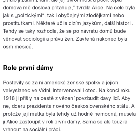
domova mě doslova přitahuje,“ tvrdila Alice. Na cele byla
jak s „politickými“, tak i obyčejnými zlodějkami nebo
prostitutkami. Některé učila cizím jazykům, další historii.
Tehdy se taky rozhodla, že se po návratu domů bude
věnovat sociologii a právu žen. Zavřená nakonec byla
osm měsíců.
Role první dámy
Postavily se za ní americké ženské spolky a jejich
velvyslanec ve Vídni, intervenoval i otec. Na konci roku
1918 ji přišly na cestě z vězení povzbudit davy lidí. Aby
ne, dceru prezidenta nového československého státu. A
protože její matka byla tehdy už hodně nemocná, musela
ji Alice zastoupit v roli první dámy. Sama se ale toužila
vrhnout na sociální práci.