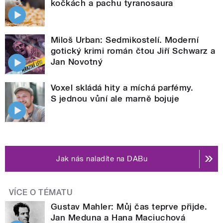
kočkách a pachu tyranosaura
Miloš Urban: Sedmikostelí. Moderní
gotický krimi román čtou Jiří Schwarz a
Jan Novotný
Voxel skládá hity a míchá parfémy.
S jednou vůní ale marně bojuje
Jak nás naladíte na DABu
VÍCE O TÉMATU
Gustav Mahler: Můj čas teprve přijde.
Jan Meduna a Hana Maciuchová