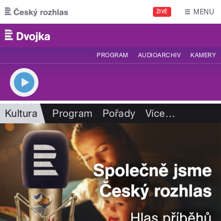
Přejít k hlavnímu obsahu
MENU
ŽIVĚ
PROGRAM
AUDIOARCHIV
KAMERY
Kultura
Program
Pořady
Více
…