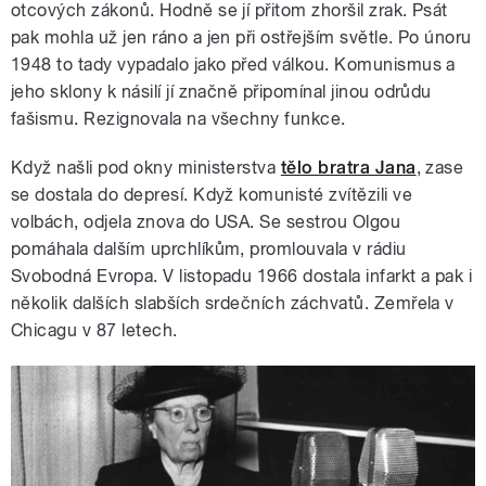
otcových zákonů. Hodně se jí přitom zhoršil zrak. Psát
pak mohla už jen ráno a jen při ostřejším světle. Po únoru
1948 to tady vypadalo jako před válkou. Komunismus a
jeho sklony k násilí jí značně připomínal jinou odrůdu
fašismu. Rezignovala na všechny funkce.
Když našli pod okny ministerstva
tělo bratra Jana
, zase
se dostala do depresí. Když komunisté zvítězili ve
volbách, odjela znova do USA. Se sestrou Olgou
pomáhala dalším uprchlíkům, promlouvala v rádiu
Svobodná Evropa. V listopadu 1966 dostala infarkt a pak i
několik dalších slabších srdečních záchvatů. Zemřela v
Chicagu v 87 letech.