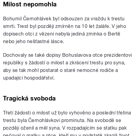
Milost nepomohla
Bohumil Černohlávek byl odsouzen za vraždu k trestu
smrti. Trest byl později zmírněn na 10 let žaláře. V jeho
dopisech otci z vězení nebyla jediná zmínka o Bertě
nebo jeho nešťastné lásce.
Dochovaly se také dopisy Bohuslavova otce prezidentovi
republiky s žádostí o milost a zkrácení trestu pro syna,
aby se tak mohl postarat o staré nemocné rodiče a
upadající hospodářství.
Tragická svoboda
Třetí žádosti o milost už bylo vyhověno a poslední třetina
trestu byla Černohlávkovi prominuta. Na svobodě se
později oženil a měl syna. V rozpadajícím se statku pak
pečoval o matku a otce, kteří mu v podstatě zkazili život.