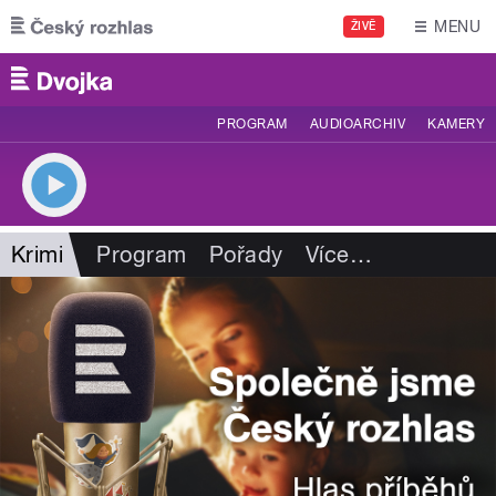
Přejít k hlavnímu obsahu
MENU
ŽIVĚ
PROGRAM
AUDIOARCHIV
KAMERY
Krimi
Program
Pořady
Více
…