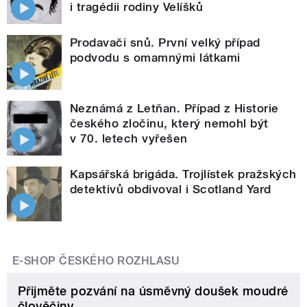
i tragédii rodiny Velíšků
Prodavači snů. První velký případ
podvodu s omamnými látkami
Neznámá z Letňan. Případ z Historie
českého zločinu, který nemohl být
v 70. letech vyřešen
Kapsářská brigáda. Trojlístek pražských
detektivů obdivoval i Scotland Yard
E-SHOP ČESKÉHO ROZHLASU
Přijměte pozvání na úsměvný doušek moudré
člověčiny.