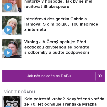
historky v hospodě. Tak by se měl
recitovat Shakespeare
Interiérová designérka Gabriela
Hámová: S čím bojuju, jsou inspirace
z internetu
Virolog Jiří Černý apeluje: Před
exotickou dovolenou se poraďte
s odborníky a buďte zodpovědní
Jak nás naladíte na DABu
VÍCE Z POŘADU
Kdo potrestá vraha? Nevyřešená vražda
ze 70. let odhaluje Františka Mrázka