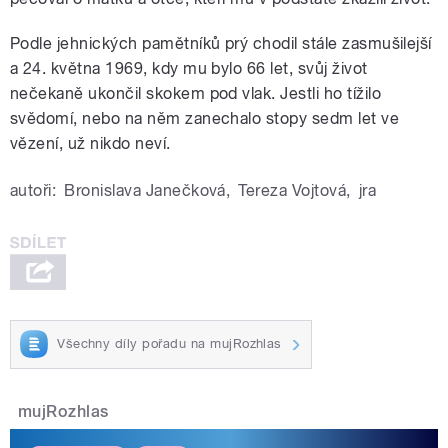
Podle jehnických pamětníků prý chodil stále zasmušilejší
a 24. května 1969, kdy mu bylo 66 let, svůj život
nečekaně ukončil skokem pod vlak. Jestli ho tížilo
svědomí, nebo na něm zanechalo stopy sedm let ve
vězení, už nikdo neví.
autoři:
Bronislava Janečková
,
Tereza Vojtová
,
jra
Všechny díly pořadu na mujRozhlas
mujRozhlas