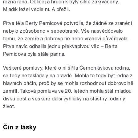
řezná rána. Obličej a hrudník byly silně zakrváceny.
Mladík ležel vedle ní. A přežil.
Pitva těla Berty Pernicové potvrdila, že žádné ze zranění
nebylo způsobeno v sebeobraně. Vše nasvědčovalo
tomu, že zemřela dobrovolně nebo vrahovi důvěřovala.
Pitva navíc odhalila jednu překvapivou věc – Berta
Pernicová byla stále panna.
Veškeré pomluvy, které o ní šířila Černohlávkova rodina,
se tedy nezakládaly na pravdě. Mohla to tedy být jedna z
hlavních příčin, proč by se mohla rozhodnout dobrovolně
zemřít. Taková pomluva ve 20. letech mohla stát mladou
dívku čest a veškeré další vyhlídky na šťastný rodinný
život.
Čin z lásky