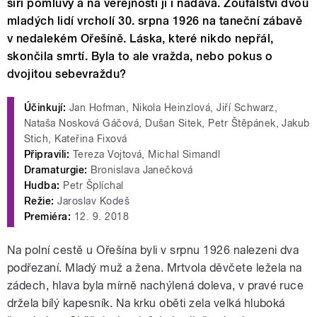
šíří pomluvy a na veřejnosti jí i nadává. Zoufalství dvou
mladých lidí vrcholí 30. srpna 1926 na taneční zábavě
v nedalekém Ořešíně. Láska, které nikdo nepřál,
skončila smrtí. Byla to ale vražda, nebo pokus o
dvojitou sebevraždu?
Účinkují:
Jan Hofman, Nikola Heinzlová, Jiří Schwarz,
Nataša Nosková Gáčová, Dušan Sitek, Petr Štěpánek, Jakub
Stich, Kateřina Fixová
Připravili:
Tereza Vojtová, Michal Simandl
Dramaturgie:
Bronislava Janečková
Hudba:
Petr Šplíchal
Režie:
Jaroslav Kodeš
Premiéra:
12. 9. 2018
Na polní cestě u Ořešína byli v srpnu 1926 nalezeni dva
podřezaní. Mladý muž a žena. Mrtvola děvčete ležela na
zádech, hlava byla mírně nachýlená doleva, v pravé ruce
držela bílý kapesník. Na krku oběti zela velká hluboká