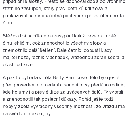
případ příliš složitý. Přesto se dochoval dopis od vrchního
státního zástupce, který práci četníků kritizoval a
poukazoval na mnohačetná pochybení při zajištění místa
činu.
Stěžoval si například na zasypání kaluží krve na místě
činu jehličím, což znehodnotilo všechny stopy a
znemožnilo další šetření. Dále četníci dopustili, aby
majitel nože, řezník Macháček, vražednou zbraň sebral a
očistil od krve.
A pak tu byl odvoz těla Berty Pernicové: tělo bylo ještě
před provedením ohledání a soudní pitvy předáno rodině,
kde ho umyli a převlékli ze zakrvácených šatů. Ty vyprali
a znehodnotili tak poslední důkazy. Pořád ještě totiž
nebyly zcela vyvráceny všechny možnosti, že vraždu má
na svědomí někdo jiný.