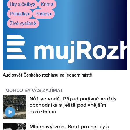
Hry a četby
Krimi
Pohádky
Pořady
Živé vysílání
Audiosvět Českého rozhlasu na jednom místě
MOHLO BY VÁS ZAJÍMAT
Nůž ve vodě. Případ podivné vraždy
obchodníka s ještě podivnějším
rozuzlením
Mlčenlivý vrah. Smrt pro něj byla