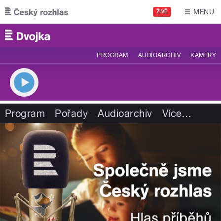
Přejít k hlavnímu obsahu
MENU
ŽIVĚ
PROGRAM
AUDIOARCHIV
KAMERY
Program
Pořady
Audioarchiv
Více
…