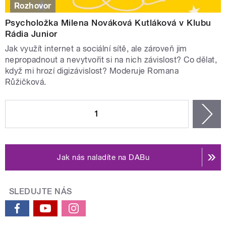
Rozhovor
Psycholožka Milena Nováková Kutláková v Klubu
Rádia Junior
Jak využít internet a sociální sítě, ale zároveň jim
nepropadnout a nevytvořit si na nich závislost? Co dělat,
když mi hrozí digizávislost? Moderuje Romana
Růžičková.
STRÁNKY
1
n
Jak nás naladíte na DABu
SLEDUJTE NÁS