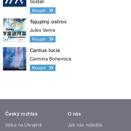
Soldán
Koupit
Tajuplný ostrov
Jules Verne
Koupit
Cantus lucis
Carmina Bohemica
Koupit
Český rozhlas
O nás
Válka na Ukrajině
Jak nás naladíte