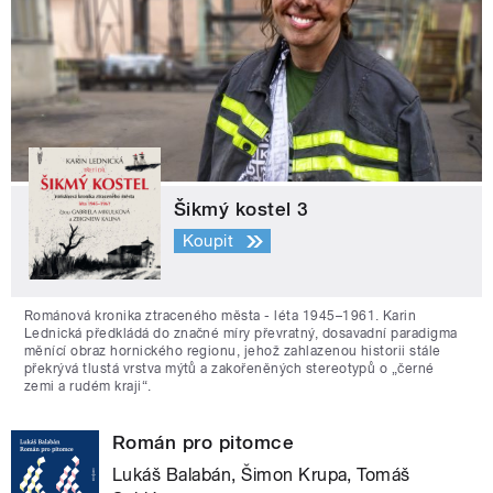
Šikmý kostel 3
Koupit
Románová kronika ztraceného města - léta 1945–1961. Karin
Lednická předkládá do značné míry převratný, dosavadní paradigma
měnící obraz hornického regionu, jehož zahlazenou historii stále
překrývá tlustá vrstva mýtů a zakořeněných stereotypů o „černé
zemi a rudém kraji“.
Román pro pitomce
Lukáš Balabán, Šimon Krupa, Tomáš