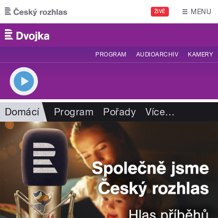
Přejít k hlavnímu obsahu
MENU
ŽIVĚ
PROGRAM
AUDIOARCHIV
KAMERY
Domácí
Program
Pořady
Více
…