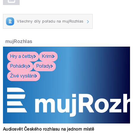
Všechny díly pořadu na mujRozhlas
mujRozhlas
Hry a četby
Krimi
Pohádky
Pořady
Živé vysílání
Audiosvět Českého rozhlasu na jednom místě