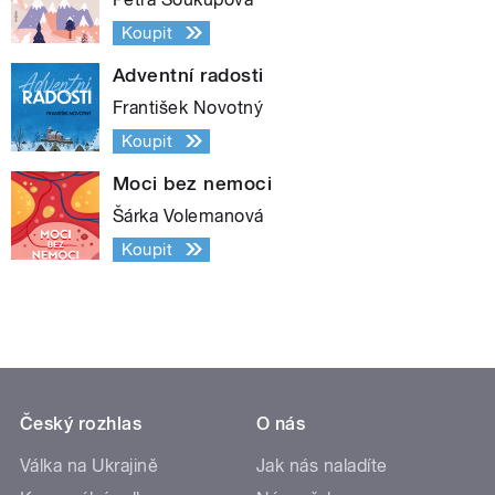
Koupit
Adventní radosti
František Novotný
Koupit
Moci bez nemoci
Šárka Volemanová
Koupit
Český rozhlas
O nás
Válka na Ukrajině
Jak nás naladíte