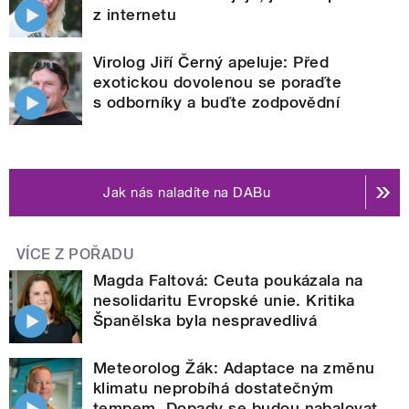
z internetu
Virolog Jiří Černý apeluje: Před
exotickou dovolenou se poraďte
s odborníky a buďte zodpovědní
Jak nás naladíte na DABu
VÍCE Z POŘADU
Magda Faltová: Ceuta poukázala na
nesolidaritu Evropské unie. Kritika
Španělska byla nespravedlivá
Meteorolog Žák: Adaptace na změnu
klimatu neprobíhá dostatečným
tempem. Dopady se budou nabalovat