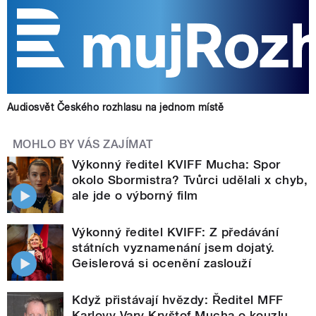
Audiosvět Českého rozhlasu na jednom místě
MOHLO BY VÁS ZAJÍMAT
Výkonný ředitel KVIFF Mucha: Spor
okolo Sbormistra? Tvůrci udělali x chyb,
ale jde o výborný film
Výkonný ředitel KVIFF: Z předávání
státních vyznamenání jsem dojatý.
Geislerová si ocenění zaslouží
Když přistávají hvězdy: Ředitel MFF
Karlovy Vary Kryštof Mucha o kouzlu