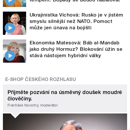
Ukrajinistka Víchová: Rusko je v jistém
smyslu silnější než NATO. Pomoct
může jen únava na bojišti
Ekonomka Matesová: Báb al-Mandab
jako druhý Hormuz? Blokování úžin se
stává nástojem hybridní války
E-SHOP ČESKÉHO ROZHLASU
Přijměte pozvání na úsměvný doušek moudré
člověčiny.
František Novotný, moderátor