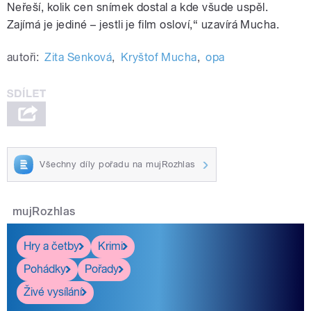
Neřeší, kolik cen snímek dostal a kde všude uspěl.
Zajímá je jediné – jestli je film osloví,“ uzavírá Mucha.
autoři:
Zita Senková
,
Kryštof Mucha
,
opa
Všechny díly pořadu na mujRozhlas
mujRozhlas
Hry a četby
Krimi
Pohádky
Pořady
Živé vysílání