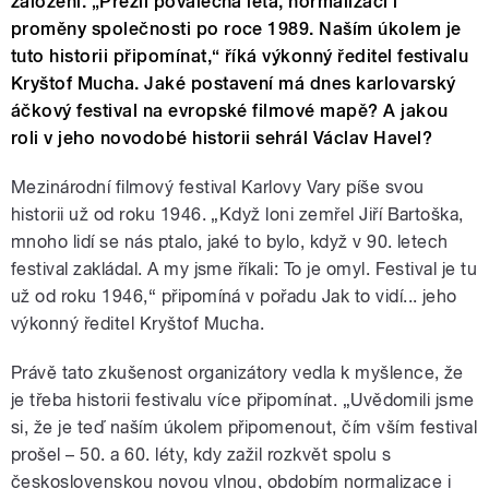
založení. „Přežil poválečná léta, normalizaci i
proměny společnosti po roce 1989. Naším úkolem je
tuto historii připomínat,“ říká výkonný ředitel festivalu
Kryštof Mucha. Jaké postavení má dnes karlovarský
áčkový festival na evropské filmové mapě? A jakou
roli v jeho novodobé historii sehrál Václav Havel?
Mezinárodní filmový festival Karlovy Vary píše svou
historii už od roku 1946. „Když loni zemřel Jiří Bartoška,
mnoho lidí se nás ptalo, jaké to bylo, když v 90. letech
festival zakládal. A my jsme říkali: To je omyl. Festival je tu
už od roku 1946,“ připomíná v pořadu Jak to vidí... jeho
výkonný ředitel Kryštof Mucha.
Právě tato zkušenost organizátory vedla k myšlence, že
je třeba historii festivalu více připomínat. „Uvědomili jsme
si, že je teď naším úkolem připomenout, čím vším festival
prošel – 50. a 60. léty, kdy zažil rozkvět spolu s
československou novou vlnou, obdobím normalizace i