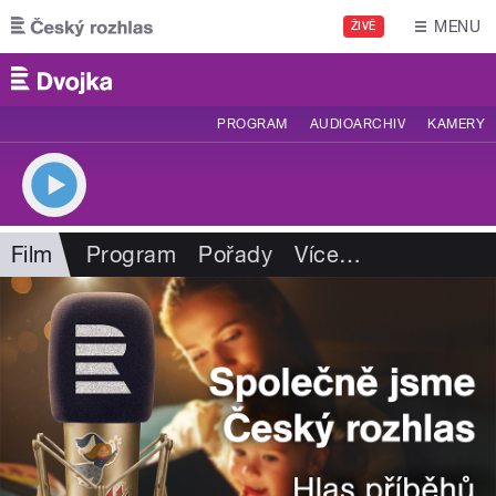
Přejít k hlavnímu obsahu
MENU
ŽIVĚ
PROGRAM
AUDIOARCHIV
KAMERY
Film
Program
Pořady
Více
…