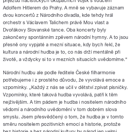
příjezdu nacistických okupačních vojsk s vůdcem
Adolfem Hitlerem do Prahy. A mně se vybavuje záznam
dvou koncertů z Národního divadla, kde tehdy hrál
orchestr s Václavem Talichem právě Mou vlast a
Dvořákovy Slovanské tance. Oba koncerty byly
zakončeny spontánním zpěvem národní hymny. A to jsou
přesně ony vypjaté a mezní situace, kdy bych řekl, že
kultura a národní hudba je to, co nás drží mentálně při
životě, a vždycky si to v mezních situacích uvědomíme.“
Národní hudbu ale podle ředitele České filharmonie
potřebujeme i z prostého důvodu, že vyvolává emoce a
vzpomínky. „Každý z nás se učil v dětství zpívat písničky.
Vzpomínky, které taková hudba vyvolává, patří k těm
nejživějším. A tím pádem je hudba i nositelem národního
vědomí a národního uvědomění v tom dobrém slova
smyslu. Jsem přesvědčený o tom, že hudba je v tomto
směru nositelem pozitivních emocí a historie, protože
bez historie a bez národní kultury by národ jen velmi