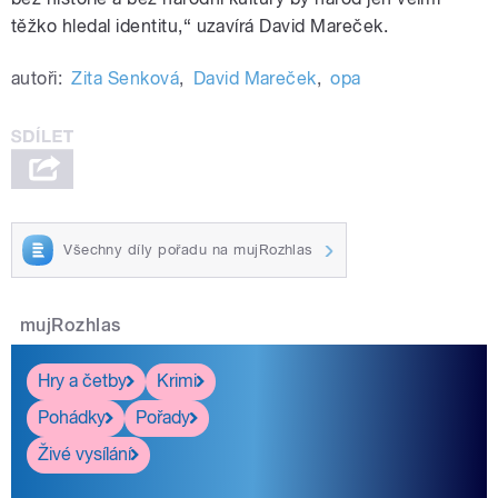
těžko hledal identitu,“ uzavírá David Mareček.
autoři:
Zita Senková
,
David Mareček
,
opa
Všechny díly pořadu na mujRozhlas
mujRozhlas
Hry a četby
Krimi
Pohádky
Pořady
Živé vysílání