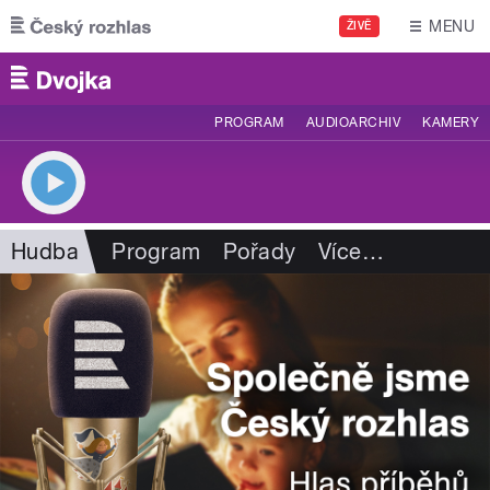
Přejít k hlavnímu obsahu
MENU
ŽIVĚ
PROGRAM
AUDIOARCHIV
KAMERY
Hudba
Program
Pořady
Více
…