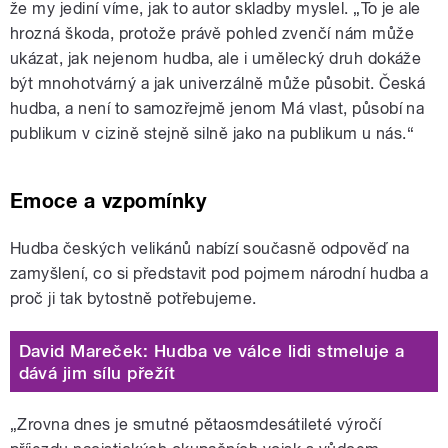
že my jediní víme, jak to autor skladby myslel. „To je ale
hrozná škoda, protože právě pohled zvenčí nám může
ukázat, jak nejenom hudba, ale i umělecký druh dokáže
být mnohotvárný a jak univerzálně může působit. Česká
hudba, a není to samozřejmě jenom Má vlast, působí na
publikum v cizině stejně silně jako na publikum u nás.“
Emoce a vzpomínky
Hudba českých velikánů nabízí současně odpověď na
zamyšlení, co si představit pod pojmem národní hudba a
proč ji tak bytostně potřebujeme.
David Mareček: Hudba ve válce lidi stmeluje a
dává jim sílu přežít
„Zrovna dnes je smutné pětaosmdesátileté výročí