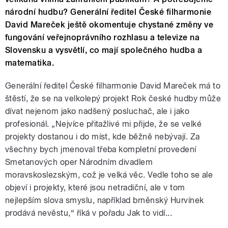
národní hudbu? Generální ředitel České filharmonie
David Mareček ještě okomentuje chystané změny ve
fungování veřejnoprávního rozhlasu a televize na
Slovensku a vysvětlí, co mají společného hudba a
matematika.
Generální ředitel České filharmonie David Mareček má to
štěstí, že se na velkolepý projekt Rok české hudby může
dívat nejenom jako nadšený posluchač, ale i jako
profesionál. „Nejvíce přitažlivé mi přijde, že se velké
projekty dostanou i do míst, kde běžně nebývají. Za
všechny bych jmenoval třeba kompletní provedení
Smetanových oper Národním divadlem
moravskoslezským, což je velká věc. Vedle toho se ale
objeví i projekty, které jsou netradiční, ale v tom
nejlepším slova smyslu, například brněnský Hurvínek
prodává nevěstu,“ říká v pořadu Jak to vidí...