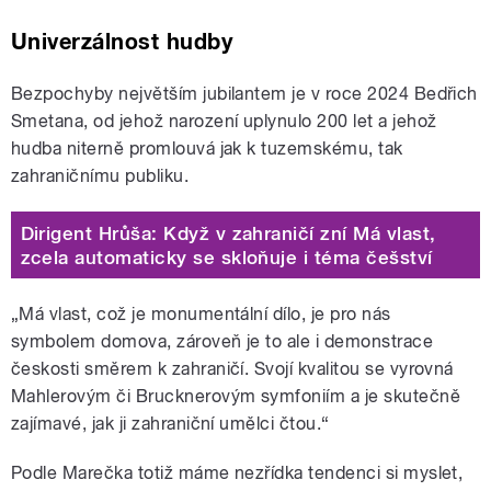
Univerzálnost hudby
Bezpochyby největším jubilantem je v roce 2024 Bedřich
Smetana, od jehož narození uplynulo 200 let a jehož
hudba niterně promlouvá jak k tuzemskému, tak
zahraničnímu publiku.
Dirigent Hrůša: Když v zahraničí zní Má vlast,
zcela automaticky se skloňuje i téma češství
„Má vlast, což je monumentální dílo, je pro nás
symbolem domova, zároveň je to ale i demonstrace
českosti směrem k zahraničí. Svojí kvalitou se vyrovná
Mahlerovým či Brucknerovým symfoniím a je skutečně
zajímavé, jak ji zahraniční umělci čtou.“
Podle Marečka totiž máme nezřídka tendenci si myslet,