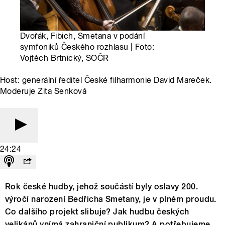
Dvořák, Fibich, Smetana v podání
symfoniků Českého rozhlasu | Foto:
Vojtěch Brtnický, SOČR
Host: generální ředitel České filharmonie David Mareček.
Moderuje Zita Senková
24:24
Rok české hudby, jehož součástí byly oslavy 200.
výročí narození Bedřicha Smetany, je v plném proudu.
Co dalšího projekt slibuje? Jak hudbu českých
velikánů vnímá zahraniční publikum? A potřebujeme