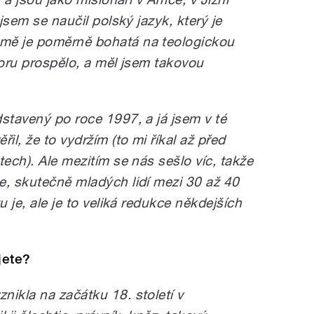
 jsem se naučil polský jazyk, který je
mě je poměrně bohatá na teologickou
poru prospělo, a měl jsem takovou
stavený po roce 1997, a já jsem v té
il, že to vydržím (to mi říkal až před
tech). Ale mezitím se nás sešlo víc, takže
e, skutečně mladých lidí mezi 30 až 40
u je, ale je to veliká redukce někdejších
jete?
nikla na začátku 18. století v