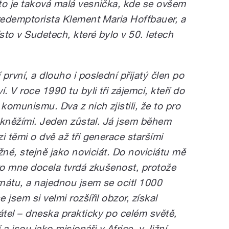
to je taková malá vesnička, kde se ovšem
 redemptorista Klement Maria Hoffbauer, a
sto v Sudetech, které bylo v 50. letech
první, a dlouho i poslední přijatý člen po
 V roce 1990 tu byli tři zájemci, kteří do
komunismu. Dva z nich zjistili, že to pro
i kněžími. Jeden zůstal. Já jsem během
i těmi o dvě až tři generace staršími
ížné, stejně jako noviciát. Do noviciátu mě
pro mne docela tvrdá zkušenost, protože
rnátu, a najednou jsem se ocitl 1000
jsem si velmi rozšířil obzor, získal
tel – dneska prakticky po celém světě,
 a jsou jako misionáři v Africe, v Jižní