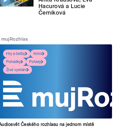
Hacurová a Lucie
Černíková
mujRozhlas
Hry a četby
Krimi
Pohádky
Pořady
Živé vysílání
Audiosvět Českého rozhlasu na jednom místě