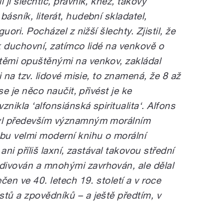
 ji šlechtic, právník, kněz, takový
ásník, literát, hudební skladatel,
guori. Pocházel z nižší šlechty. Zjistil, že
ěk duchovní, zatímco lidé na venkově o
těmi opuštěnými na venkov, zakládal
li na tzv. lidové misie, to znamená, že 8 až
 se je něco naučit, přivést je ke
nikla ‘alfonsiánská spiritualita‘. Alfons
byl především významným morálním
bu velmi moderní knihu o morální
 ani příliš laxní, zastával takovou střední
divován a mnohými zavrhován, ale dělal
ečen ve 40. letech 19. století a v roce
tů a zpovědníků – a ještě předtím, v