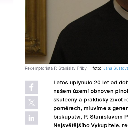
Redemptorista P. Stanislav Přibyl
|
foto:
Jana Šustov
Letos uplynulo 20 let od d
našem území obnoven plnoho
skutečný a praktický život 
poměrech, mluvíme s gener
biskupství, P. Stanislavem
Nejsvětějšího Vykupitele, r