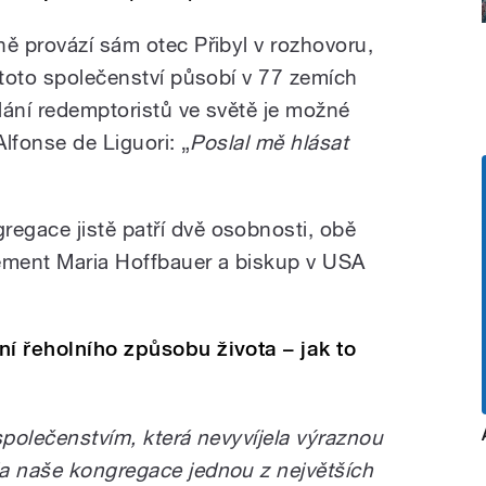
ně provází sám otec Přibyl v rozhovoru,
 toto společenství působí v 77 zemích
lání redemptoristů ve světě je možné
Alfonse de Liguori: „
Poslal mě hlásat
egace jistě patří dvě osobnosti, obě
ment Maria Hoffbauer a biskup v USA
ní řeholního způsobu života – jak to
společenstvím, která nevyvíjela výraznou
a naše kongregace jednou z největších