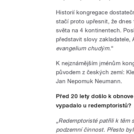
Historií kongregace dostateč
stačí proto upřesnit, že dnes
světa na 4 kontinentech. Pos
představit slovy zakladatele, 
evangelium chudým.
“
K nejznámějším jménům kongr
původem z českých zemí: Kle
Jan Nepomuk Neumann.
Před 20 lety došlo k obnove
vypadalo u redemptoristů?
„
Redemptoristé patřili k těm 
podzemní činnost. Přesto byl