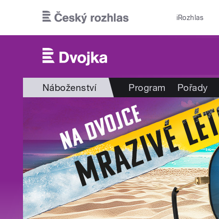
Přejít k hlavnímu obsahu
iRozhlas
Náboženství
Program
Pořady