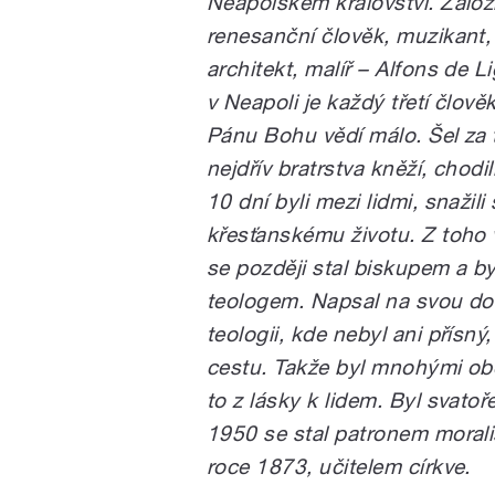
Neapolském království. Založil
renesanční člověk, muzikant, b
architekt, malíř – Alfons de Li
v Neapoli je každý třetí člov
Pánu Bohu vědí málo. Šel za 
nejdřív bratrstva kněží, chodi
10 dní byli mezi lidmi, snažili
křesťanskému životu. Z toho vz
se později stal biskupem a 
teologem. Napsal na svou do
teologii, kde nebyl ani přísný,
cestu. Takže byl mnohými ob
to z lásky k lidem. Byl svatoř
1950 se stal patronem moralis
roce 1873, učitelem církve.