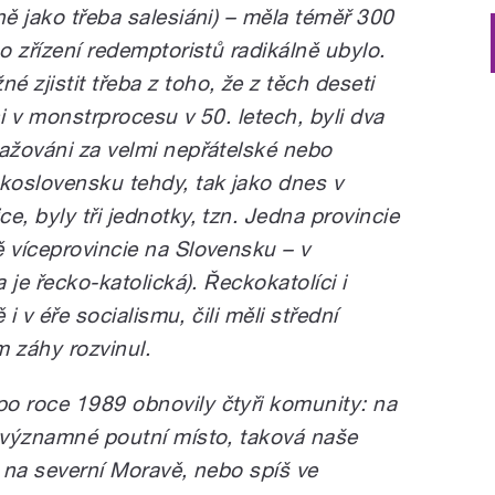
ně jako třeba salesiáni) – měla téměř 300
ho zřízení redemptoristů radikálně ubylo.
 zjistit třeba z toho, že z těch deseti
i v monstrprocesu v 50. letech, byli dva
važováni za velmi nepřátelské nebo
koslovensku tehdy, tak jako dnes v
e, byly tři jednotky, tzn. Jedna provincie
ě víceprovincie na Slovensku – v
a je řecko-katolická). Řeckokatolíci i
 i v éře socialismu, čili měli střední
m záhy rozvinul.
o roce 1989 obnovily čtyři komunity: na
e významné poutní místo, taková naše
k na severní Moravě, nebo spíš ve