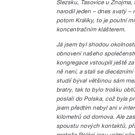
Slezsku, Tasovice u Znojma, 
narodil jeden – dnes svatý –
potom Králíky, to je poutní mí
koncentračním klášterem.
Já jsem byl shodou okolností 
obnovení našeho společenství.
kongregace vstoupili ještě za 
ně není, a stali se diecézním
studií býval většinou sám mez
bratry, tak to bylo trošku obt
poslali do Polska, což byla 
jsem předtím nebyl ani v inte
kilometrů od domova. Ale zase 
spoustu nových kontaktů, přá
protože Poláci jsou velmi silní