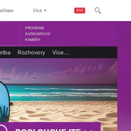
ozhlase
Více
ŽIVĚ
PROGRAM
AUDIOARCHIV
KAMERY
etba
Rozhovory
Více
…