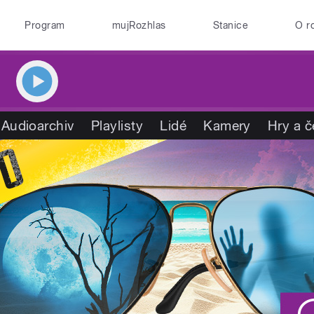
Program
mujRozhlas
Stanice
O r
Audioarchiv
Playlisty
Lidé
Kamery
Hry a č