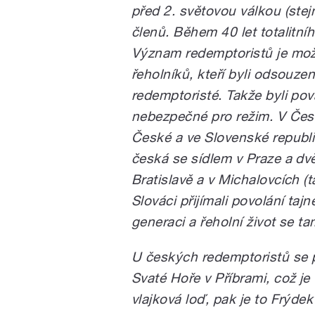
před 2. světovou válkou (stej
členů. Během 40 let totalitní
Význam redemptoristů je možné
řeholníků, kteří byli odsouzen
redemptoristé. Takže byli po
nebezpečné pro režim. V Čes
České a ve Slovenské republic
česká se sídlem v Praze a dv
Bratislavě a v Michalovcích (t
Slováci přijímali povolání tajně
generaci a řeholní život se ta
U českých redemptoristů se p
Svaté Hoře v Příbrami, což j
vlajková loď, pak je to Frýde