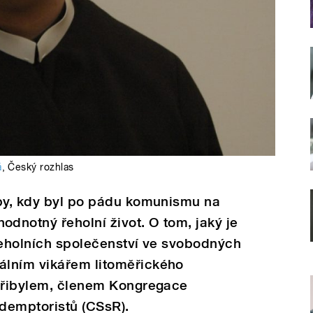
á
,
Český rozhlas
oby, kdy byl po pádu komunismu na
dnotný řeholní život. O tom, jaký je
řeholních společenství ve svobodných
álním vikářem litoměřického
 Přibylem, členem Kongregace
edemptoristů (CSsR).