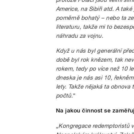
Americe, na Sibiři atd. A také
poměrně bohatý – nebo ta ze
literaturu, takže mi to bezes
náhradu za vojnu.
Když u nás byl generální před
době byl rok knězem, tak nevěř
rokem, tedy po více než 10 le
dneska je nás asi 10, řekněm
lety. Takže nějaká ta obnova t
počtů.
“
Na jakou činnost se zaměřu
„
Kongregace redemptoristů vz