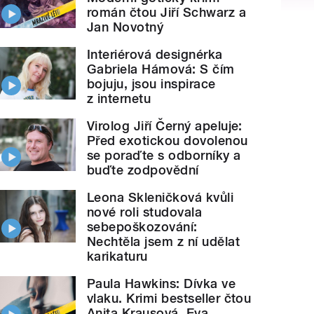
román čtou Jiří Schwarz a
Jan Novotný
Interiérová designérka
Gabriela Hámová: S čím
bojuju, jsou inspirace
z internetu
Virolog Jiří Černý apeluje:
Před exotickou dovolenou
se poraďte s odborníky a
buďte zodpovědní
Leona Skleničková kvůli
nové roli studovala
sebepoškozování:
Nechtěla jsem z ní udělat
karikaturu
Paula Hawkins: Dívka ve
vlaku. Krimi bestseller čtou
Anita Krausová, Eva