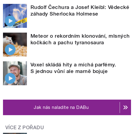
Rudolf Čechura a Josef Kleibl: Vědecké
záhady Sherlocka Holmese
Meteor o rekordním klonování, mlsných
kočkách a pachu tyranosaura
Voxel skládá hity a míchá parfémy.
S jednou vůní ale marně bojuje
Jak nás naladíte na DABu
VÍCE Z POŘADU