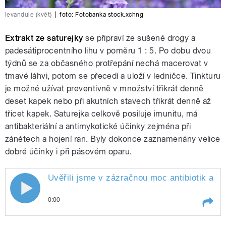
levandule (květ)
|
foto:
Fotobanka stock.xchng
Extrakt ze saturejky
se připraví ze sušené drogy a
padesátiprocentního lihu v poměru 1 : 5. Po dobu dvou
týdnů se za občasného protřepání nechá macerovat v
tmavé láhvi, potom se přecedí a uloží v ledničce. Tinkturu
je možné užívat preventivně v množství třikrát denně
deset kapek nebo při akutních stavech třikrát denně až
třicet kapek. Saturejka celkově posiluje imunitu, má
antibakteriální a antimykotické účinky zejména při
zánětech a hojení ran. Byly dokonce zaznamenány velice
dobré účinky i při pásovém oparu.
Uvěřili jsme v zázračnou moc antibiotik a pře
0:00
Play /
Kociánová.
Uvěřili jsme v zázračnou moc