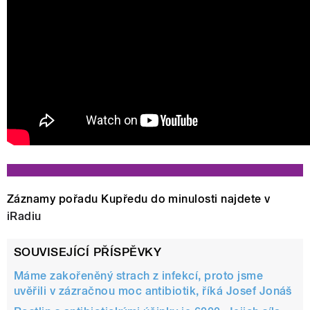
Záznamy pořadu Kupředu do minulosti najdete v
iRadiu
SOUVISEJÍCÍ PŘÍSPĚVKY
Máme zakořeněný strach z infekcí, proto jsme
uvěřili v zázračnou moc antibiotik, říká Josef Jonáš