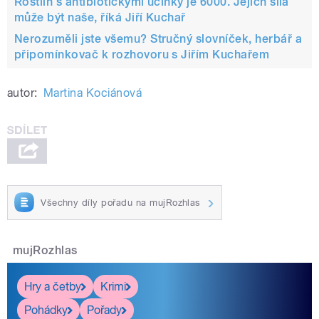
Rostlin s antibiotickými účinky je 6000. Jejich síla
může být naše, říká Jiří Kuchař
Nerozuměli jste všemu? Stručný slovníček, herbář a
připomínkovač k rozhovoru s Jiřím Kuchařem
autor:
Martina Kociánová
Všechny díly pořadu na mujRozhlas
mujRozhlas
Hry a četby
Krimi
Pohádky
Pořady