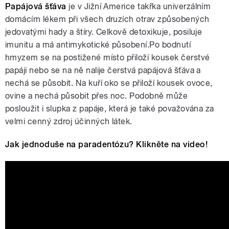
Papájová šťáva
je v Jižní Americe takřka univerzálním
antibiotik a přestali věřit své
vnitřní síle. O přírodních
domácím lékem při všech druzích otrav způsobených
antibiotikách diskutují hosté:
jedovatými hady a štíry. Celkově detoxikuje, posiluje
lékař Josef Jonáš a publicista
imunitu a má antimykotické působení.Po bodnutí
Jiří Kuchař. Moderuje Martina
hmyzem se na postižené místo přiloží kousek čerstvé
papáji nebo se na ně nalije čerstvá papájová šťáva a
nechá se působit. Na kuří oko se přiloží kousek ovoce,
ovine a nechá působit přes noc. Podobně může
pause
posloužit i slupka z papáje, která je také považována za
velmi cenný zdroj účinných látek.
Jak jednoduše na paradentózu? Klikněte na video!