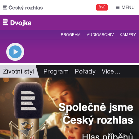
Přejít k hlavnímu obsahu
MENU
ŽIVĚ
PROGRAM
AUDIOARCHIV
KAMERY
Životní styl
Program
Pořady
Více
…