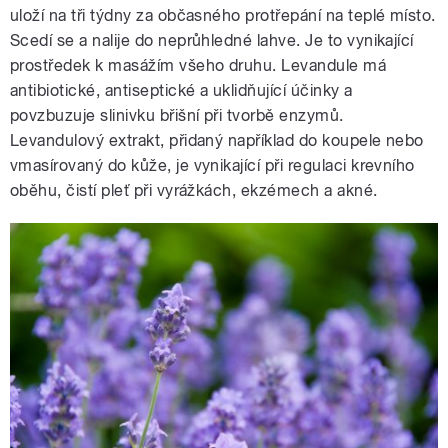
uloží na tři týdny za občasného protřepání na teplé místo.
Scedí se a nalije do neprůhledné lahve. Je to vynikající
prostředek k masážím všeho druhu. Levandule má
antibiotické, antiseptické a uklidňující účinky a
povzbuzuje slinivku břišní při tvorbě enzymů.
Levandulový extrakt, přidaný například do koupele nebo
vmasírovaný do kůže, je vynikající při regulaci krevního
oběhu, čistí pleť při vyrážkách, ekzémech a akné.