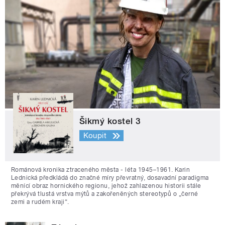
Šikmý kostel 3
Koupit
Románová kronika ztraceného města - léta 1945–1961. Karin
Lednická předkládá do značné míry převratný, dosavadní paradigma
měnící obraz hornického regionu, jehož zahlazenou historii stále
překrývá tlustá vrstva mýtů a zakořeněných stereotypů o „černé
zemi a rudém kraji“.