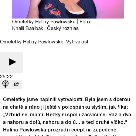
Omeletky Haliny Pawlowské | Foto:
Khalil Baalbaki
, Český rozhlas
Omeletky Haliny Pawlowské: Vytrvalost
25:22
Omeletky jsme naplnili vytrvalostí. Byla jsem s dcerou
na chatě a ráno ji ještě v polospánku slyším, jak říká:
„Vzbuď se, mami. Hezky si spolu zacvičíme. Raz a dva
a nahoru a dolů, nahoru a dolů… a teď druhé víčko."
Halina Pawlowská prozradí recept na zapečené