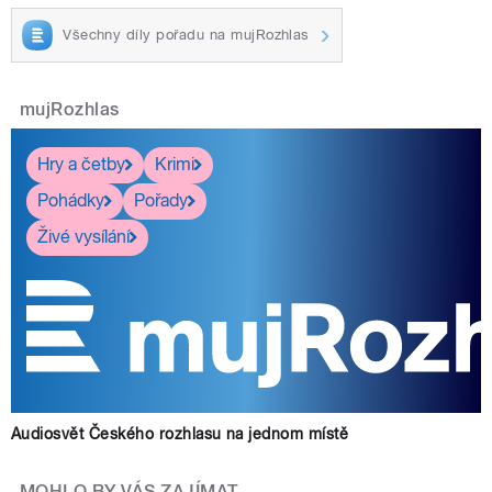
Všechny díly pořadu na mujRozhlas
mujRozhlas
Hry a četby
Krimi
Pohádky
Pořady
Živé vysílání
Audiosvět Českého rozhlasu na jednom místě
MOHLO BY VÁS ZAJÍMAT