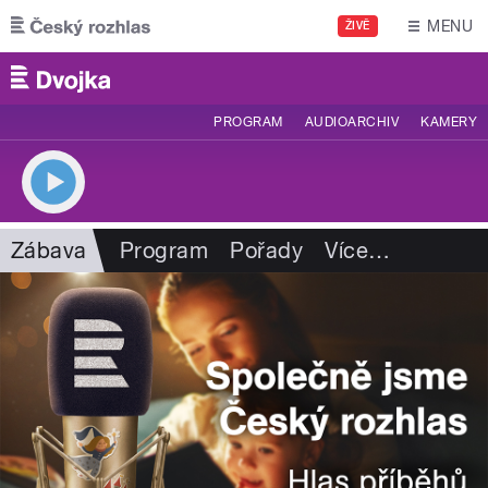
Přejít k hlavnímu obsahu
MENU
ŽIVĚ
PROGRAM
AUDIOARCHIV
KAMERY
Zábava
Program
Pořady
Více
…