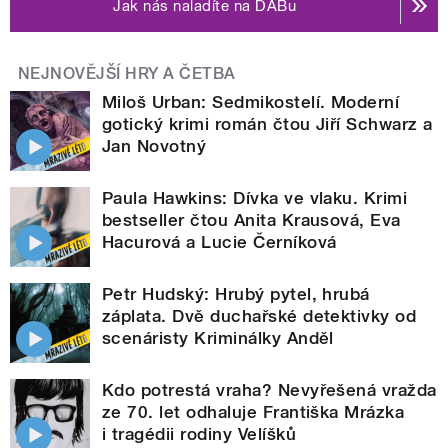
Jak nás naladíte na DABu
NEJNOVĚJŠÍ HRY A ČETBA
Miloš Urban: Sedmikostelí. Moderní
gotický krimi román čtou Jiří Schwarz a
Jan Novotný
Paula Hawkins: Dívka ve vlaku. Krimi
bestseller čtou Anita Krausová, Eva
Hacurová a Lucie Černíková
Petr Hudský: Hrubý pytel, hrubá
záplata. Dvě duchařské detektivky od
scenáristy Kriminálky Anděl
Kdo potrestá vraha? Nevyřešená vražda
ze 70. let odhaluje Františka Mrázka
i tragédii rodiny Velíšků