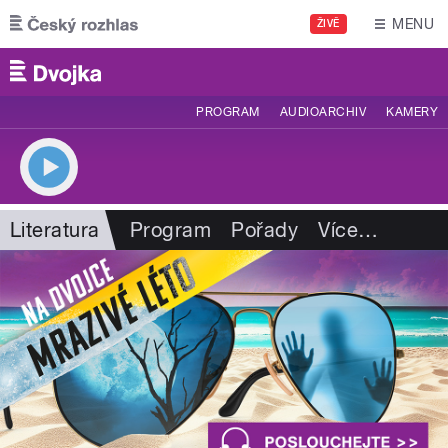
Přejít k hlavnímu obsahu
MENU
ŽIVĚ
PROGRAM
AUDIOARCHIV
KAMERY
Literatura
Program
Pořady
Více
…