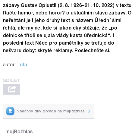
zábavy Gustav Oplustil (2. 8. 1926–21. 10. 2022) v textu
Račte humor, nebo horor? o aktuálním stavu zábavy. O
neřehtání je i jeho druhý text s názvem Úřední šiml
řehtá, ale my ne, kde si lakonicky stěžuje, že „po
dělnické třídě se ujala vlády kasta úřednická“. I
poslední text Něco pro pamětníky se trefuje do
nešvaru doby: skryté reklamy. Poslechněte si.
autor:
rota
Všechny díly pořadu na mujRozhlas
mujRozhlas