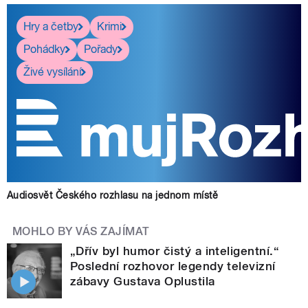
Hry a četby
Krimi
Pohádky
Pořady
Živé vysílání
Audiosvět Českého rozhlasu na jednom místě
MOHLO BY VÁS ZAJÍMAT
„Dřív byl humor čistý a inteligentní.“
Poslední rozhovor legendy televizní
zábavy Gustava Oplustila