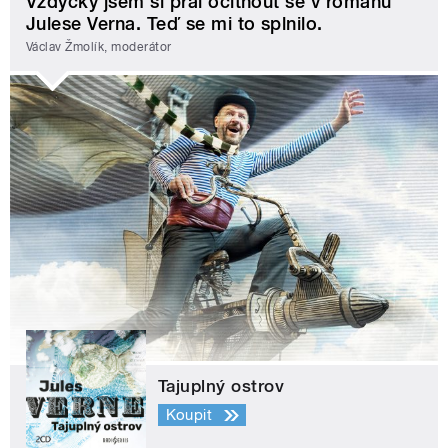
Vždycky jsem si přál ocitnout se v románu
Julese Verna. Teď se mi to splnilo.
Václav Žmolík, moderátor
Tajuplný ostrov
Koupit