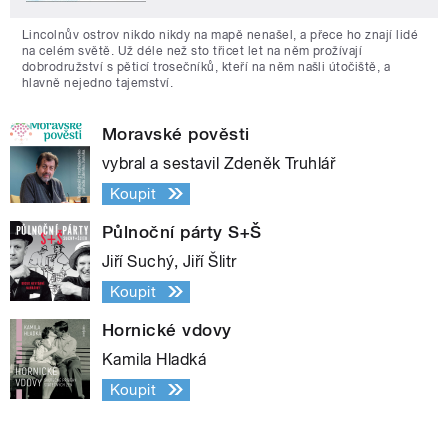
Lincolnův ostrov nikdo nikdy na mapě nenašel, a přece ho znají lidé
na celém světě. Už déle než sto třicet let na něm prožívají
dobrodružství s pěticí trosečníků, kteří na něm našli útočiště, a
hlavně nejedno tajemství.
Moravské pověsti
vybral a sestavil Zdeněk Truhlář
Koupit
Půlnoční párty S+Š
Jiří Suchý, Jiří Šlitr
Koupit
Hornické vdovy
Kamila Hladká
Koupit