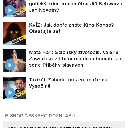
gotický krimi román čtou Jiří Schwarz a
Jan Novotný
KVÍZ: Jak dobře znáte King Konga?
Otestujte se!
Mata Hari: Špiónský životopis. Valérie
Zawadská v titulní roli dokudramatu ze
série Příběhy slavných
Taxikář. Záhada zmizení muže na
Vysočině
E-SHOP ČESKÉHO ROZHLASU