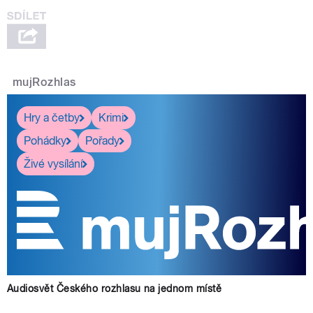
mujRozhlas
Hry a četby
Krimi
Pohádky
Pořady
Živé vysílání
Audiosvět Českého rozhlasu na jednom místě