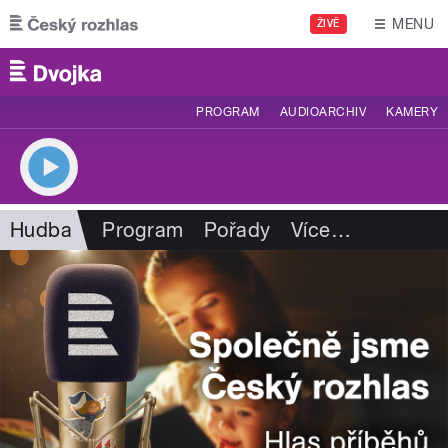
Přejít k hlavnímu obsahu
MENU
ŽIVĚ
PROGRAM
AUDIOARCHIV
KAMERY
Hudba
Program
Pořady
Více
…