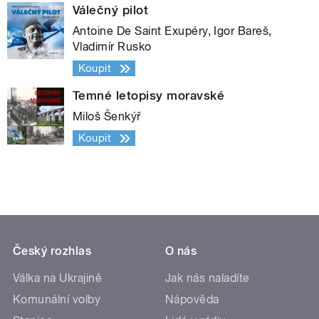
Válečný pilot
Antoine De Saint Exupéry, Igor Bareš,
Vladimír Rusko
Koupit
Temné letopisy moravské
Miloš Šenkýř
Koupit
Český rozhlas
O nás
Válka na Ukrajině
Jak nás naladíte
Komunální volby
Nápověda