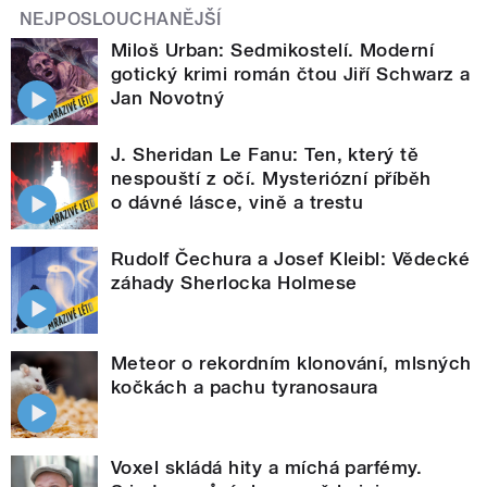
NEJPOSLOUCHANĚJŠÍ
Miloš Urban: Sedmikostelí. Moderní
gotický krimi román čtou Jiří Schwarz a
Jan Novotný
J. Sheridan Le Fanu: Ten, který tě
nespouští z očí. Mysteriózní příběh
o dávné lásce, vině a trestu
Rudolf Čechura a Josef Kleibl: Vědecké
záhady Sherlocka Holmese
Meteor o rekordním klonování, mlsných
kočkách a pachu tyranosaura
Voxel skládá hity a míchá parfémy.